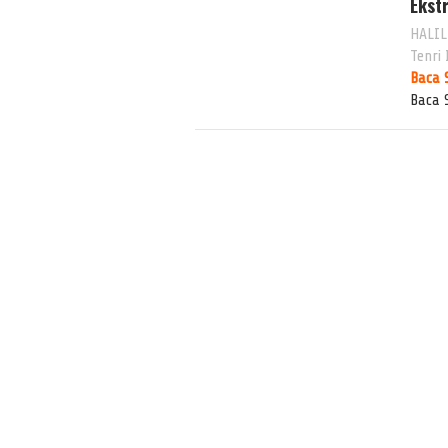
Ekst
HALIL
Tenri
Baca 
Baca 