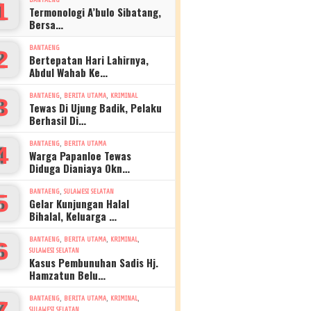
1
Termonologi A’bulo Sibatang,
Bersa…
BANTAENG
2
Bertepatan Hari Lahirnya,
Abdul Wahab Ke…
,
,
BANTAENG
BERITA UTAMA
KRIMINAL
3
Tewas Di Ujung Badik, Pelaku
Berhasil Di…
,
BANTAENG
BERITA UTAMA
4
Warga Papanloe Tewas
Diduga Dianiaya Okn…
,
BANTAENG
SULAWESI SELATAN
5
Gelar Kunjungan Halal
Bihalal, Keluarga …
,
,
,
BANTAENG
BERITA UTAMA
KRIMINAL
6
SULAWESI SELATAN
Kasus Pembunuhan Sadis Hj.
Hamzatun Belu…
,
,
,
BANTAENG
BERITA UTAMA
KRIMINAL
7
SULAWESI SELATAN