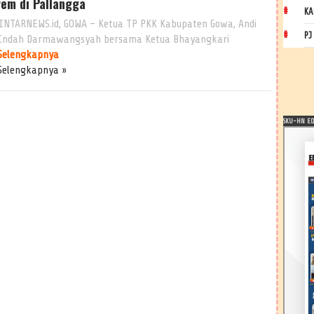
rem di Pallangga
KA
INTARNEWS.id, GOWA – Ketua TP PKK Kabupaten Gowa, Andi
PJ
 Indah Darmawangsyah bersama Ketua Bhayangkari
Selengkapnya
Selengkapnya »
SKU-HN EDI