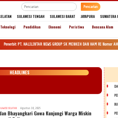
Pencarian
SELATAN
SULAWESI TENGAH
SULAWESI BARAT
JAYAPURA
SUMATERA 
Teknologi
Pendidikan
Ekonomi
Peristiwa
Bencana Alam
PT. HALILINTAR NEWS GROUP SK MENKEH DAN HAM RI Nomor AHU-0035545.AH.01.T
HEADLINES
DA
PE
BU
Agustus 10, 2025
ULAWESI SELATAN
dan Bhayangkari Gowa Kunjungi Warga Miskin
PE