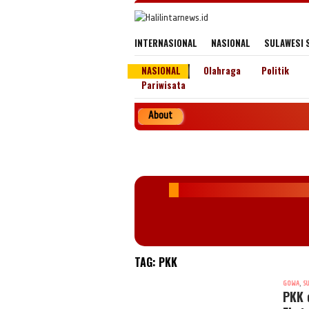
Loncat
ke
konten
INTERNASIONAL
NASIONAL
SULAWESI 
NASIONAL
Olahraga
Politik
Pariwisata
About
Penerbit 
TAG:
PKK
,
GOWA
S
PKK 