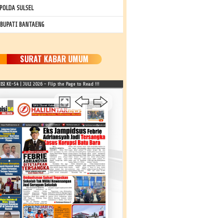
POLDA SULSEL
 BUPATI BANTAENG
SURAT KABAR UMUM
SI KE-54 | JULI 2026 - Flip the Page to Read !!!