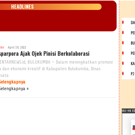
HEADLINES
DA
PE
BU
April 19, 2022
MBA
sparpora Ajak Ojek Pinisi Berkolaborasi
PE
INTARNEWS.id, BULUKUMBA — Dalam meningkatkan promosi
KA
a dan ekonomi kreatif di Kabupaten Bulukumba, Dinas
PJ
isata
Selengkapnya
Selengkapnya »
SKU-HN EDI