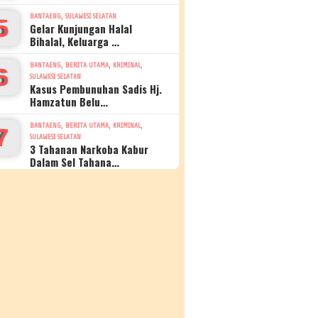
,
BANTAENG
SULAWESI SELATAN
5
Gelar Kunjungan Halal
Bihalal, Keluarga …
,
,
,
BANTAENG
BERITA UTAMA
KRIMINAL
6
SULAWESI SELATAN
Kasus Pembunuhan Sadis Hj.
Hamzatun Belu…
,
,
,
BANTAENG
BERITA UTAMA
KRIMINAL
7
SULAWESI SELATAN
3 Tahanan Narkoba Kabur
Dalam Sel Tahana…