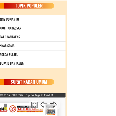
TOPIK POPULER
NNY POMANTO
MKOT MAKASSAR
PATI BANTAENG
MKAB GOWA
POLDA SULSEL
 BUPATI BANTAENG
SURAT KABAR UMUM
SI KE-54 | JULI 2026 - Flip the Page to Read !!!