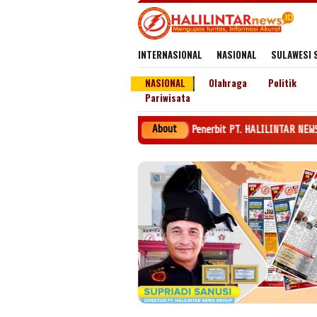
Loncat
ke
konten
INTERNASIONAL
NASIONAL
SULAWESI 
NASIONAL
Olahraga
Politik
Pariwisata
About
Penerbit PT. HALILINTAR NEWS GROUP SK 