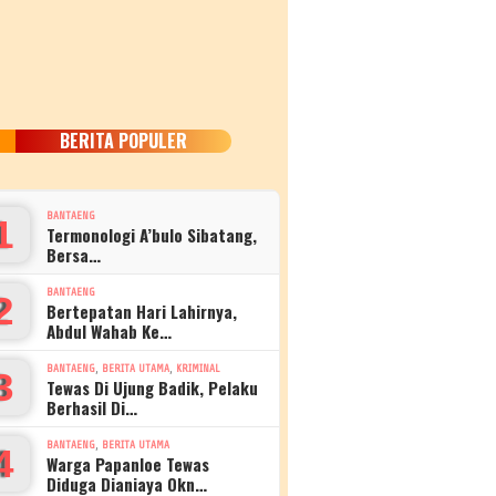
BERITA POPULER
BANTAENG
1
Termonologi A’bulo Sibatang,
Bersa…
BANTAENG
2
Bertepatan Hari Lahirnya,
Abdul Wahab Ke…
,
,
BANTAENG
BERITA UTAMA
KRIMINAL
3
Tewas Di Ujung Badik, Pelaku
Berhasil Di…
,
BANTAENG
BERITA UTAMA
4
Warga Papanloe Tewas
Diduga Dianiaya Okn…