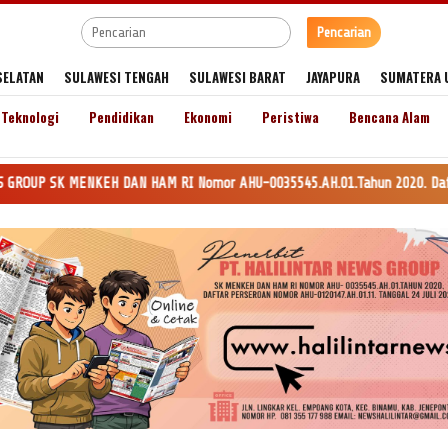
Pencarian
SELATAN
SULAWESI TENGAH
SULAWESI BARAT
JAYAPURA
SUMATERA 
Teknologi
Pendidikan
Ekonomi
Peristiwa
Bencana Alam
MENKEH DAN HAM RI Nomor AHU-0035545.AH.01.Tahun 2020. Daftar Perseroan N