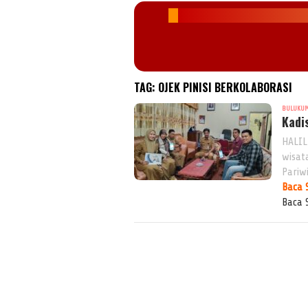
TAG:
OJEK PINISI BERKOLABORASI
BULUKU
Kadi
HALIL
wisat
Pariw
Baca 
Baca 