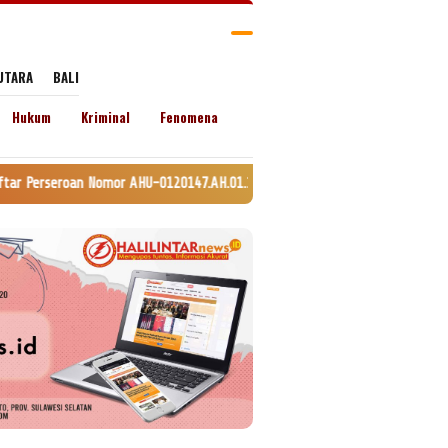
UTARA
BALI
Hukum
Kriminal
Fenomena
omor AHU-0120147.AH.01.11. Tanggal 24 Juli 2020. lamat: Jln. Lingkar Kel