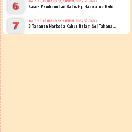
,
,
,
BANTAENG
BERITA UTAMA
KRIMINAL
SULAWESI SELATAN
6
Kasus Pembunuhan Sadis Hj. Hamzatun Belu…
,
,
,
BANTAENG
BERITA UTAMA
KRIMINAL
SULAWESI SELATAN
7
3 Tahanan Narkoba Kabur Dalam Sel Tahana…