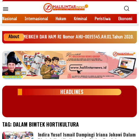
Loncat
Menu
ke
Mobile
konten
Nasional
Internasional
Hukum
Kriminal
Peristiwa
Ekonomi
About
P SK MENKEH DAN HAM RI Nomor AHU-0035545.AH.01.Tahun 2020. Daftar Perser
HEADLINES
TAG:
DALAM BIMTEK HORTIKULTURA
Indira Yusuf Ismail Dampingi Iriana Jokowi Dalam