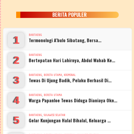
BERITA POPULER
BANTAENG
1
Termonologi A’bulo Sibatang, Bersa…
BANTAENG
2
Bertepatan Hari Lahirnya, Abdul Wahab Ke…
,
,
BANTAENG
BERITA UTAMA
KRIMINAL
3
Tewas Di Ujung Badik, Pelaku Berhasil Di…
,
BANTAENG
BERITA UTAMA
4
Warga Papanloe Tewas Diduga Dianiaya Okn…
,
BANTAENG
SULAWESI SELATAN
5
Gelar Kunjungan Halal Bihalal, Keluarga …