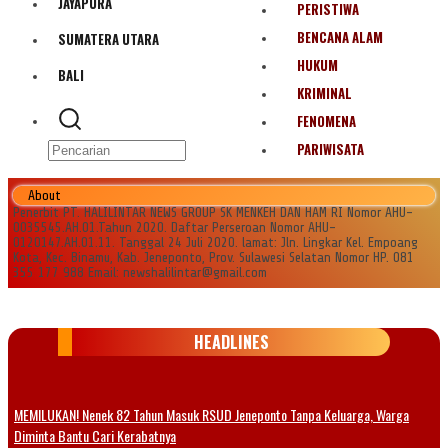
JAYAPURA
PERISTIWA
BENCANA ALAM
SUMATERA UTARA
HUKUM
BALI
KRIMINAL
FENOMENA
PARIWISATA
About
Penerbit PT. HALILINTAR NEWS GROUP SK MENKEH DAN HAM RI Nomor AHU-
0035545.AH.01.Tahun 2020. Daftar Perseroan Nomor AHU-
0120147.AH.01.11. Tanggal 24 Juli 2020. lamat: Jln. Lingkar Kel. Empoang
Kota, Kec. Binamu, Kab. Jeneponto, Prov. Sulawesi Selatan Nomor HP. 081
355 177 988 Email: newshalilintar@gmail.com
HEADLINES
MEMILUKAN! Nenek 82 Tahun Masuk RSUD Jeneponto Tanpa Keluarga, Warga
Diminta Bantu Cari Kerabatnya