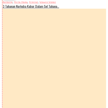
,
,
,
Bantaeng
Berita Utama
Kriminal
Sulawesi Selatan
3 Tahanan Narkoba Kabur Dalam Sel Tahana…