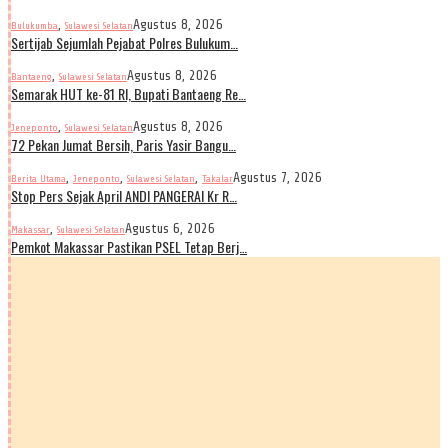
,
Agustus 8, 2026
Bulukumba
Sulawesi Selatan
Sertijab Sejumlah Pejabat Polres Bulukum…
,
Agustus 8, 2026
Bantaeng
Sulawesi Selatan
Semarak HUT ke-81 RI, Bupati Bantaeng Re…
,
Agustus 8, 2026
Jeneponto
Sulawesi Selatan
72 Pekan Jumat Bersih, Paris Yasir Bangu…
,
,
,
Agustus 7, 2026
Berita Utama
Jeneponto
Sulawesi Selatan
Takalar
Stop Pers Sejak April ANDI PANGERAI Kr R…
,
Agustus 6, 2026
Makassar
Sulawesi Selatan
Pemkot Makassar Pastikan PSEL Tetap Berj…