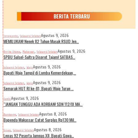
BERITA TERBARU
,
Agustus 9, 2026
Jeneponto
Sulawesi Selatan
MEMILUKAN! Nenek 82 Tahun Masuk RSUD Jen…
,
,
Agustus 9, 2026
Berita Utama
Makassar
Sulawesi Selatan
SPBU Sulsel-Sultra Disorot Tajam! SATBAS…
,
Agustus 9, 2026
Sulawesi Selatan
Wajo
Bupati Wajo Tampil di Lomba Kemerdekaan,…
,
Agustus 9, 2026
Sulawesi Selatan
Wajo
Semarak HUT RI ke-81, Bupati Wajo Turun …
Agustus 9, 2026
Jambi
“JANGAN TUNGGU ADA KORBAN! SDN 112/IX MA…
,
Agustus 8, 2026
Bantaeng
Sulawesi Selatan
Bapenda Makassar Catat Surplus Rp130 Mil…
,
Agustus 8, 2026
Gowa
Sulawesi Selatan
Lepas 92 Peserta Jamnas XII, Bupati Gowa…