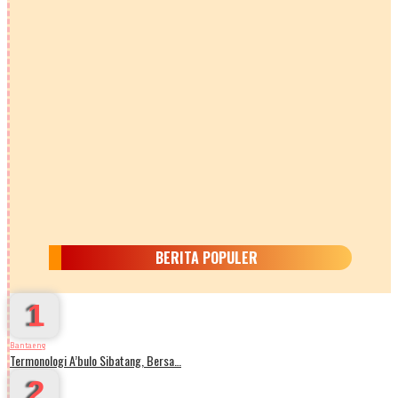
BERITA POPULER
1
Bantaeng
Termonologi A’bulo Sibatang, Bersa…
2