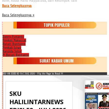
Bone, Abdul Hafid Mappatoba, dari Kelompok Tani
Baca Selengkapnya
Baca Selengkapnya »
TOPIK POPULER
Danny Pomanto
Pemkot Makassar
Bupati Bantaeng
Pemkab Gowa
Kapolda Sulsel
Pj Bupati Bantaeng
SURAT KABAR UMUM
SKU-HN EDISI KE-54 | JULI 2026 - Flip the Page to Read !!!