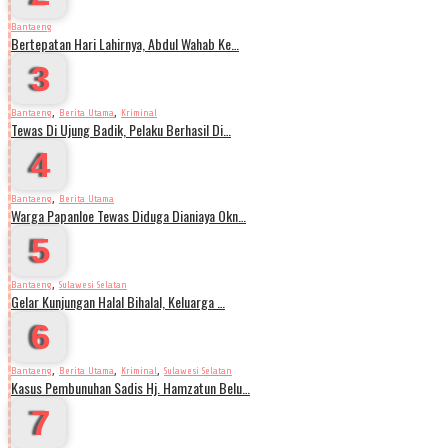
Bantaeng
Bertepatan Hari Lahirnya, Abdul Wahab Ke…
3
,
,
Bantaeng
Berita Utama
Kriminal
Tewas Di Ujung Badik, Pelaku Berhasil Di…
4
,
Bantaeng
Berita Utama
Warga Papanloe Tewas Diduga Dianiaya Okn…
5
,
Bantaeng
Sulawesi Selatan
Gelar Kunjungan Halal Bihalal, Keluarga …
6
,
,
,
Bantaeng
Berita Utama
Kriminal
Sulawesi Selatan
Kasus Pembunuhan Sadis Hj. Hamzatun Belu…
7