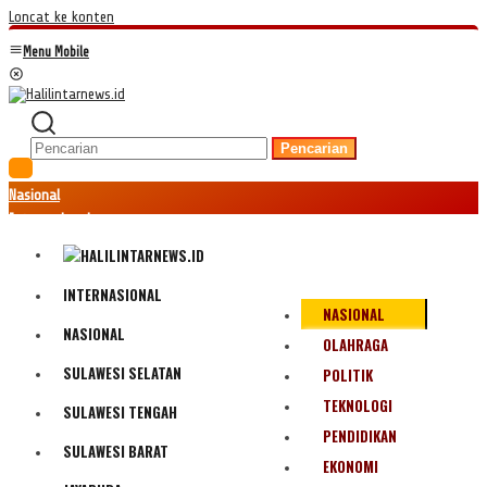
Loncat ke konten
Menu Mobile
Pencarian
Nasional
Internasional
Hukum
Kriminal
Peristiwa
INTERNASIONAL
NASIONAL
Ekonomi
NASIONAL
Politik
OLAHRAGA
Fenomena
SULAWESI SELATAN
POLITIK
Teknologi
TEKNOLOGI
SULAWESI TENGAH
Olahraga
PENDIDIKAN
Pendidikan
SULAWESI BARAT
Bencana Alam
EKONOMI