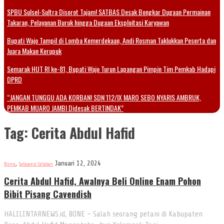
SPBU Sulsel-Sultra Disorot Tajam! SATBAS Desak Bongkar Dugaan Permainan
Takaran, Pelayanan Buruk hingga Dugaan Eksploitasi Karyawan
Bupati Wajo Tampil di Lomba Kemerdekaan, Andi Rosman Taklukkan Peserta dan
Juara Makan Kerupuk
Semarak HUT RI ke-81, Bupati Wajo Turun Lapangan Pimpin Tim Pemkab Hadapi
DPRD
“JANGAN TUNGGU ADA KORBAN! SDN 112/IX MARO SEBO NYARIS AMBRUK,
PEMKAB MUARO JAMBI Didesak BERTINDAK”
Tag:
Cerita Abdul Hafid
,
Januari 12, 2024
Bone
Sulawesi Selatan
Cerita Abdul Hafid, Awalnya Beli Online Enam Pohon
Bibit Pisang Cavendish
HALILINTARNEWS.id, BONE – Salah seorang petani di Kabupaten