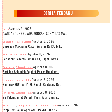
BERITA TERBARU
Agustus 9, 2026
Jambi
“JANGAN TUNGGU ADA KORBAN! SDN 112/IX MA…
,
Agustus 8, 2026
Bantaeng
Sulawesi Selatan
Bapenda Makassar Catat Surplus Rp130 Mil…
,
Agustus 8, 2026
Gowa
Sulawesi Selatan
Lepas 92 Peserta Jamnas XII, Bupati Gowa…
,
Agustus 8, 2026
Bulukumba
Sulawesi Selatan
Sertijab Sejumlah Pejabat Polres Bulukum…
,
Agustus 8, 2026
Bantaeng
Sulawesi Selatan
Semarak HUT ke-81 RI, Bupati Bantaeng Re…
,
Agustus 8, 2026
Jeneponto
Sulawesi Selatan
72 Pekan Jumat Bersih, Paris Yasir Bangu…
,
,
,
Agustus 7, 2026
Berita Utama
Jeneponto
Sulawesi Selatan
Takalar
Stop Pers Sejak April ANDI PANGERAI Kr R…