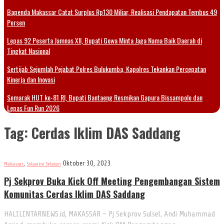
Bapenda Makassar Catat Surplus Rp130 Miliar, Realisasi Pendapatan Tembus 49
Persen
Lepas 92 Peserta Jamnas XII, Bupati Gowa Minta Jaga Nama Baik Daerah di
Tingkat Nasional
Sertijab Sejumlah Pejabat Polres Bulukumba, Kapolres Tekankan Percepatan
Kinerja dan Inovasi
Semarak HUT ke-81 RI, Bupati Bantaeng Resmikan Gapura Bissampole dan
Lepas Fun Run 2026
Tag:
Cerdas Iklim DAS Saddang
,
Oktober 30, 2023
Makassar
Sulawesi Selatan
Pj Sekprov Buka Kick Off Meeting Pengembangan Sistem
Komunitas Cerdas Iklim DAS Saddang
HALILINTARNEWS.id, MAKASSAR – Pj Sekprov Sulsel, Andi Muhammad