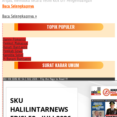
Arsjad, membuka secara resmi Kick Off Pengembangan
Baca Selengkapnya
Baca Selengkapnya »
TOPIK POPULER
Danny Pomanto
Pemkot Makassar
Bupati Bantaeng
Pemkab Gowa
Kapolda Sulsel
Pj Bupati Bantaeng
SURAT KABAR UMUM
SKU-HN EDISI KE-54 | JULI 2026 - Flip the Page to Read !!!