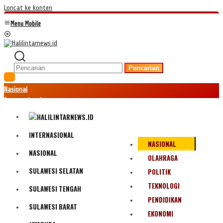
Loncat ke konten
Menu Mobile
Pencarian
Nasional
Internasional
Hukum
Kriminal
Peristiwa
INTERNASIONAL
NASIONAL
Ekonomi
NASIONAL
Politik
OLAHRAGA
Fenomena
SULAWESI SELATAN
POLITIK
Teknologi
TEKNOLOGI
SULAWESI TENGAH
Olahraga
PENDIDIKAN
Pendidikan
SULAWESI BARAT
Bencana Alam
EKONOMI