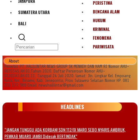
JAYAPURA
PERISTIWA
BENCANA ALAM
SUMATERA UTARA
HUKUM
BALI
KRIMINAL
FENOMENA
PARIWISATA
About
Penerbit PT. HALILINTAR NEWS GROUP SK MENKEH DAN HAM RI Nomor AHU-
0035545.AH.01.Tahun 2020. Daftar Perseroan Nomor AHU-
0120147.AH.01.11. Tanggal 24 Juli 2020. lamat: Jln. Lingkar Kel. Empoang
Kota, Kec. Binamu, Kab. Jeneponto, Prov. Sulawesi Selatan Nomor HP. 081
355 177 988 Email: newshalilintar@gmail.com
HEADLINES
“JANGAN TUNGGU ADA KORBAN! SDN 112/IX MARO SEBO NYARIS AMBRUK,
PEMKAB MUARO JAMBI Didesak BERTINDAK”