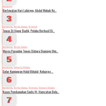
Bantaeng
Bertepatan Hari Lahirnya, Abdul Wahab Ke…
3
,
,
Bantaeng
Berita Utama
Kriminal
Tewas Di Ujung Badik, Pelaku Berhasil Di…
4
,
Bantaeng
Berita Utama
Warga Papanloe Tewas Diduga Dianiaya Okn…
5
,
Bantaeng
Sulawesi Selatan
Gelar Kunjungan Halal Bihalal, Keluarga …
6
,
,
,
Bantaeng
Berita Utama
Kriminal
Sulawesi Selatan
Kasus Pembunuhan Sadis Hj. Hamzatun Belu…
7