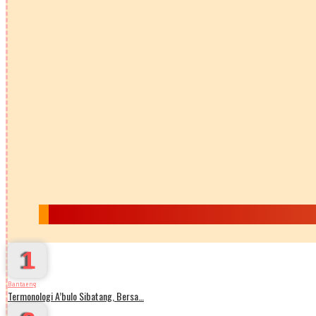
1
Bantaeng
Termonologi A’bulo Sibatang, Bersa…