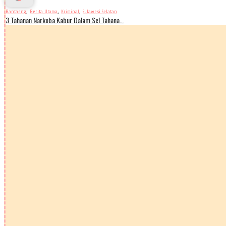
,
,
,
Bantaeng
Berita Utama
Kriminal
Sulawesi Selatan
3 Tahanan Narkoba Kabur Dalam Sel Tahana…