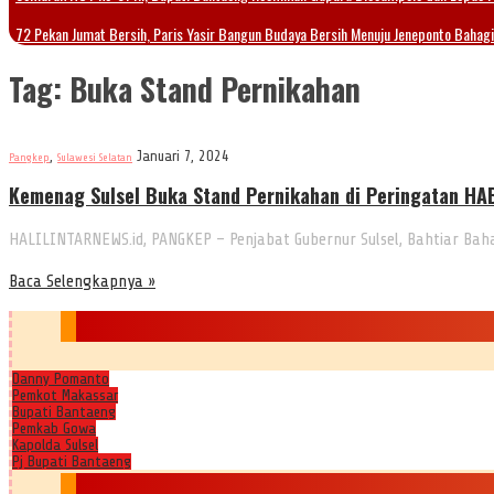
72 Pekan Jumat Bersih, Paris Yasir Bangun Budaya Bersih Menuju Jeneponto Bahag
Tag:
Buka Stand Pernikahan
,
Januari 7, 2024
Pangkep
Sulawesi Selatan
Kemenag Sulsel Buka Stand Pernikahan di Peringatan HAB
HALILINTARNEWS.id, PANGKEP – Penjabat Gubernur Sulsel, Bahtiar Baha
Baca Selengkapnya »
Danny Pomanto
Pemkot Makassar
Bupati Bantaeng
Pemkab Gowa
Kapolda Sulsel
Pj Bupati Bantaeng