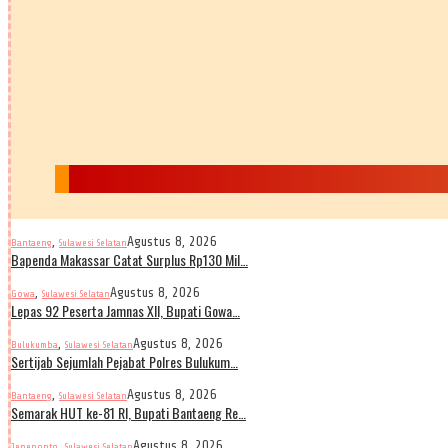
,
Agustus 8, 2026
Bantaeng
Sulawesi Selatan
Bapenda Makassar Catat Surplus Rp130 Mil…
,
Agustus 8, 2026
Gowa
Sulawesi Selatan
Lepas 92 Peserta Jamnas XII, Bupati Gowa…
,
Agustus 8, 2026
Bulukumba
Sulawesi Selatan
Sertijab Sejumlah Pejabat Polres Bulukum…
,
Agustus 8, 2026
Bantaeng
Sulawesi Selatan
Semarak HUT ke-81 RI, Bupati Bantaeng Re…
,
Agustus 8, 2026
Jeneponto
Sulawesi Selatan