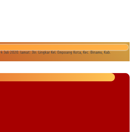
li 2020. lamat: Jln. Lingkar Kel. Empoang Kota, Kec. Binamu, Kab.