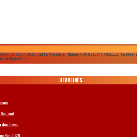
AH.01.Tahun 2020. Daftar Perseroan Nomor AHU-0120147.AH.01.11. Tanggal 24 Ju
ilintar@gmail.com
HEADLINES
ersen
 Nasional
 dan Inovasi
Fun Run 2026