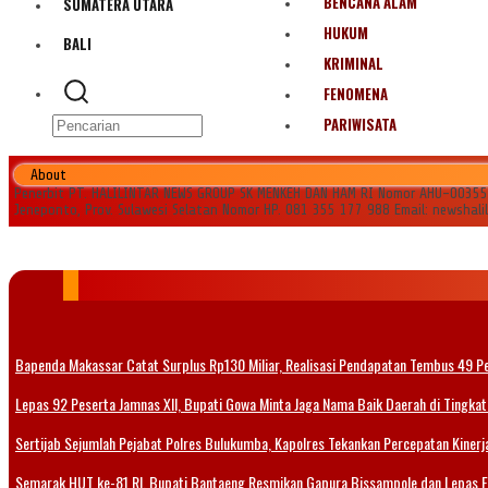
BENCANA ALAM
SUMATERA UTARA
HUKUM
BALI
KRIMINAL
FENOMENA
PARIWISATA
About
Penerbit PT. HALILINTAR NEWS GROUP SK MENKEH DAN HAM RI Nomor AHU-0035545.
Jeneponto, Prov. Sulawesi Selatan Nomor HP. 081 355 177 988 Email: newshal
Bapenda Makassar Catat Surplus Rp130 Miliar, Realisasi Pendapatan Tembus 49 P
Lepas 92 Peserta Jamnas XII, Bupati Gowa Minta Jaga Nama Baik Daerah di Tingkat
Sertijab Sejumlah Pejabat Polres Bulukumba, Kapolres Tekankan Percepatan Kinerja
Semarak HUT ke-81 RI, Bupati Bantaeng Resmikan Gapura Bissampole dan Lepas 