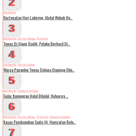
2
Bantaeng
Bertepatan Hari Lahirnya, Abdul Wahab Ke…
3
,
,
Bantaeng
Berita Utama
Kriminal
Tewas Di Ujung Badik, Pelaku Berhasil Di…
4
,
Bantaeng
Berita Utama
Warga Papanloe Tewas Diduga Dianiaya Okn…
5
,
Bantaeng
Sulawesi Selatan
Gelar Kunjungan Halal Bihalal, Keluarga …
6
,
,
,
Bantaeng
Berita Utama
Kriminal
Sulawesi Selatan
Kasus Pembunuhan Sadis Hj. Hamzatun Belu…
7