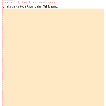
,
,
,
Bantaeng
Berita Utama
Kriminal
Sulawesi Selatan
3 Tahanan Narkoba Kabur Dalam Sel Tahana…