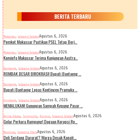
BERITA TERBARU
,
Agustus 6, 2026
Makassar
Sulawesi Selatan
Pemkot Makassar Pastikan PSEL Tetap Berj…
,
Agustus 6, 2026
Makassar
Sulawesi Selatan
Kominfo Makassar Terima Kunjungan Austra…
,
Agustus 6, 2026
Bantaeng
Sulawesi Selatan
ROMBAK BESAR BIROKRASI! Bupati Bantaeng …
,
Agustus 6, 2026
Bantaeng
Sulawesi Selatan
Bupati Bantaeng Lepas Kontingen Pramuka …
,
Agustus 6, 2026
Enrekang
Sulawesi Selatan
MEMALUKAN! Gunungan Sampah Kepung Pasar …
,
,
,
Agustus 6, 2026
Berita Utama
Jeneponto
Korupsi
Sulawesi Selatan
Gelar Perkara Rampung! Dugaan Korupsi Rp…
,
Agustus 6, 2026
Nasional
Sumatera Utara
Deli Serdang Darurat? Warga Desak Kapolr…