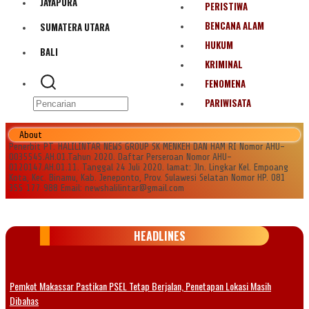
JAYAPURA
PERISTIWA
BENCANA ALAM
SUMATERA UTARA
HUKUM
BALI
KRIMINAL
FENOMENA
PARIWISATA
About
Penerbit PT. HALILINTAR NEWS GROUP SK MENKEH DAN HAM RI Nomor AHU-
0035545.AH.01.Tahun 2020. Daftar Perseroan Nomor AHU-
0120147.AH.01.11. Tanggal 24 Juli 2020. lamat: Jln. Lingkar Kel. Empoang
Kota, Kec. Binamu, Kab. Jeneponto, Prov. Sulawesi Selatan Nomor HP. 081
355 177 988 Email: newshalilintar@gmail.com
HEADLINES
Pemkot Makassar Pastikan PSEL Tetap Berjalan, Penetapan Lokasi Masih
Dibahas