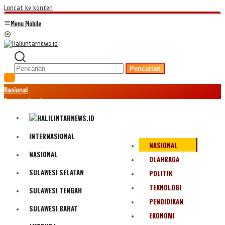
Loncat ke konten
Menu Mobile
Pencarian
Nasional
Internasional
Hukum
Kriminal
Peristiwa
INTERNASIONAL
NASIONAL
Ekonomi
NASIONAL
Politik
OLAHRAGA
Fenomena
SULAWESI SELATAN
POLITIK
Teknologi
TEKNOLOGI
SULAWESI TENGAH
Olahraga
PENDIDIKAN
Pendidikan
SULAWESI BARAT
Bencana Alam
EKONOMI