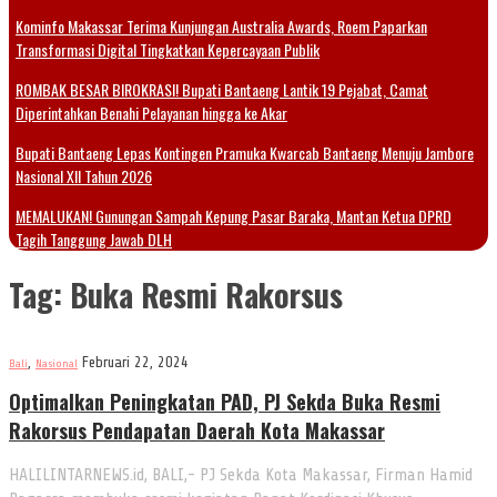
Kominfo Makassar Terima Kunjungan Australia Awards, Roem Paparkan
Transformasi Digital Tingkatkan Kepercayaan Publik
ROMBAK BESAR BIROKRASI! Bupati Bantaeng Lantik 19 Pejabat, Camat
Diperintahkan Benahi Pelayanan hingga ke Akar
Bupati Bantaeng Lepas Kontingen Pramuka Kwarcab Bantaeng Menuju Jambore
Nasional XII Tahun 2026
MEMALUKAN! Gunungan Sampah Kepung Pasar Baraka, Mantan Ketua DPRD
Tagih Tanggung Jawab DLH
Tag:
Buka Resmi Rakorsus
,
Februari 22, 2024
Bali
Nasional
Optimalkan Peningkatan PAD, PJ Sekda Buka Resmi
Rakorsus Pendapatan Daerah Kota Makassar
HALILINTARNEWS.id, BALI,- PJ Sekda Kota Makassar, Firman Hamid