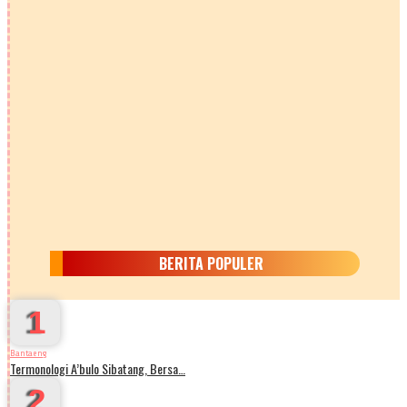
BERITA POPULER
1
Bantaeng
Termonologi A’bulo Sibatang, Bersa…
2