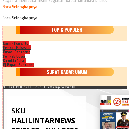
Pagarra membuka resmi kegiatan Rapat Kordinasi Khusus
Baca Selengkapnya
Baca Selengkapnya »
TOPIK POPULER
Danny Pomanto
Pemkot Makassar
Bupati Bantaeng
Pemkab Gowa
Kapolda Sulsel
Pj Bupati Bantaeng
SURAT KABAR UMUM
SKU-HN EDISI KE-54 | JULI 2026 - Flip the Page to Read !!!