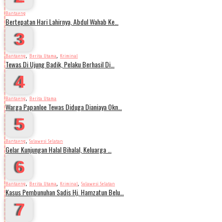
Bantaeng
Bertepatan Hari Lahirnya, Abdul Wahab Ke…
3
,
,
Bantaeng
Berita Utama
Kriminal
Tewas Di Ujung Badik, Pelaku Berhasil Di…
4
,
Bantaeng
Berita Utama
Warga Papanloe Tewas Diduga Dianiaya Okn…
5
,
Bantaeng
Sulawesi Selatan
Gelar Kunjungan Halal Bihalal, Keluarga …
6
,
,
,
Bantaeng
Berita Utama
Kriminal
Sulawesi Selatan
Kasus Pembunuhan Sadis Hj. Hamzatun Belu…
7