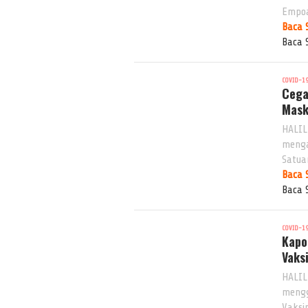
Empoa
Baca 
Baca 
COVID-1
Cega
Mask
HALIL
menga
Satua
Baca 
Baca 
COVID-1
Kapo
Vaks
HALIL
mengg
Vaksi