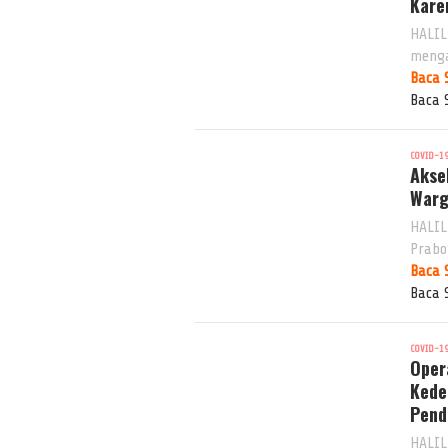
Kare
HALIL
menga
Baca 
Baca 
COVID-1
Akse
Warg
HALIL
Prabo
Baca 
Baca 
COVID-1
Oper
Kede
Pend
HALIL