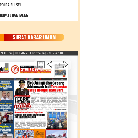
POLDA SULSEL
 BUPATI BANTAENG
SURAT KABAR UMUM
SI KE-54 | JULI 2026 - Flip the Page to Read !!!