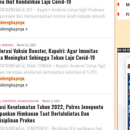
na Ikut Kendalikan Laju Covid-19
KA
INTARNEWS.id, DIY – Kapolri Jenderal Listyo Sigit Prabowo
PJ
presiasi dan menyampaikan terima kasih kepada seluruh
Selengkapnya
Selengkapnya »
,
Maret 12, 2022
9
NASIONAL
lerasi Vaksin Booster, Kapolri: Agar Imunitas
SKU-HN EDI
a Meningkat Sehingga Tekan Laju Covid-19
INTARNEWS.id, JAWA TENGAH – Kapolri Jenderal Listyo Sigit
wo meninjau akselerasi percepatan vaksinasi di 5.703
Selengkapnya
Selengkapnya »
,
,
Maret 4, 2022
9
JENEPONTO
SULAWESI SELATAN
asi Keselamatan Tahun 2022, Polres Jeneponto
pankan Himbauan Taat Berlalulintas Dan
isiplinan Prokes
INTARNEWS.id, JENEPONTO – Berlokasi di jl pahlawan kel.