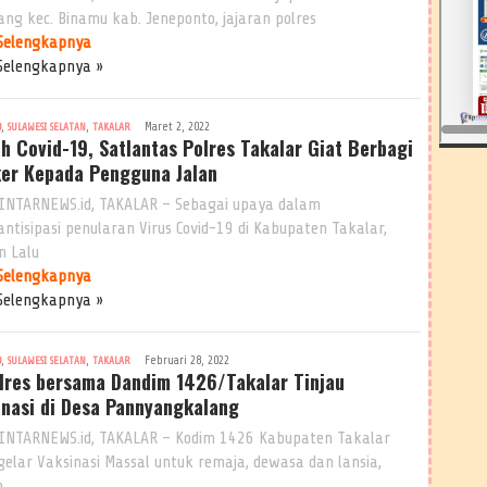
ng kec. Binamu kab. Jeneponto, jajaran polres
Selengkapnya
Selengkapnya »
,
,
Maret 2, 2022
9
SULAWESI SELATAN
TAKALAR
h Covid-19, Satlantas Polres Takalar Giat Berbagi
er Kepada Pengguna Jalan
INTARNEWS.id, TAKALAR – Sebagai upaya dalam
ntisipasi penularan Virus Covid-19 di Kabupaten Takalar,
n Lalu
Selengkapnya
Selengkapnya »
,
,
Februari 28, 2022
9
SULAWESI SELATAN
TAKALAR
lres bersama Dandim 1426/Takalar Tinjau
inasi di Desa Pannyangkalang
INTARNEWS.id, TAKALAR – Kodim 1426 Kabupaten Takalar
elar Vaksinasi Massal untuk remaja, dewasa dan lansia,
n