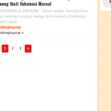
aeng Ikuti Vaksinasi Massal
INTARNEWS.id, BANTAENG – Dalam rangka meningkatkan
an vaksinasi lengkap menuju herd immunity (kekebalan
pok), Wakil
Selengkapnya
Selengkapnya »
1
2
3
»