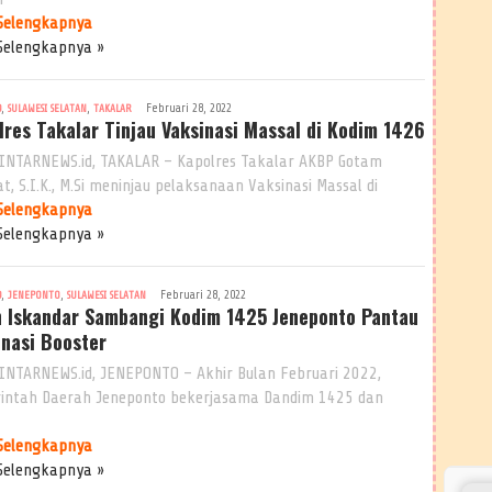
Selengkapnya
Selengkapnya »
,
,
Februari 28, 2022
9
SULAWESI SELATAN
TAKALAR
lres Takalar Tinjau Vaksinasi Massal di Kodim 1426
INTARNEWS.id, TAKALAR – Kapolres Takalar AKBP Gotam
t, S.I.K., M.Si meninjau pelaksanaan Vaksinasi Massal di
Selengkapnya
Selengkapnya »
,
,
Februari 28, 2022
9
JENEPONTO
SULAWESI SELATAN
n Iskandar Sambangi Kodim 1425 Jeneponto Pantau
inasi Booster
INTARNEWS.id, JENEPONTO – Akhir Bulan Februari 2022,
intah Daerah Jeneponto bekerjasama Dandim 1425 dan
Selengkapnya
Selengkapnya »