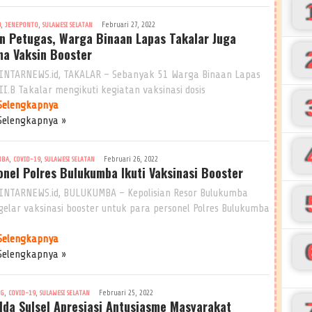
,
,
Februari 27, 2022
9
JENEPONTO
SULAWESI SELATAN
in Petugas, Warga Binaan Lapas Takalar Juga
ma Vaksin Booster
INTARNEWS.id, TAKALAR – Sebanyak 51 Warga Binaan Lapas
II.B Takalar mengikuti kegiatan vaksinasi dosis
Selengkapnya
Selengkapnya »
,
,
Februari 26, 2022
MBA
COVID-19
SULAWESI SELATAN
onel Polres Bulukumba Ikuti Vaksinasi Booster
INTARNEWS.id, BULUKUMBA – Kepolisian Resor Bulukumba
elar vaksinasi booster untuk para personel Polres Bulukumba
Selengkapnya
Selengkapnya »
,
,
Februari 25, 2022
NG
COVID-19
SULAWESI SELATAN
lda Sulsel Apresiasi Antusiasme Masyarakat