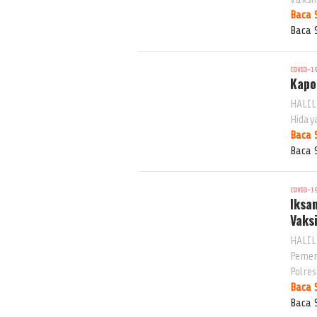
Baca 
Baca 
COVID-1
Kapo
HALIL
Hidaya
Baca 
Baca 
COVID-1
Iksa
Vaks
HALIL
Pemer
Polres
Baca 
Baca 