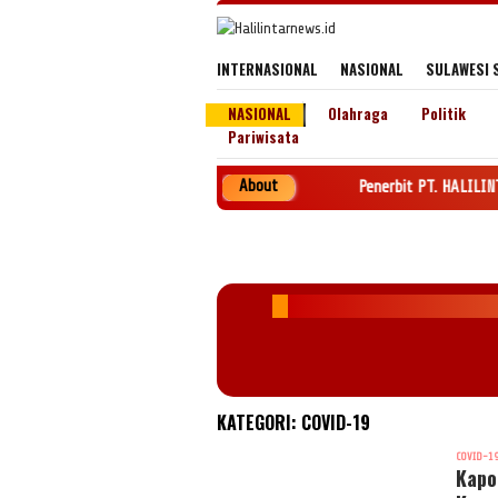
Loncat
ke
konten
INTERNASIONAL
NASIONAL
SULAWESI 
NASIONAL
Olahraga
Politik
Pariwisata
About
Penerbit PT. HALILINTAR NEWS GRO
KATEGORI:
COVID-19
COVID-1
Kapol