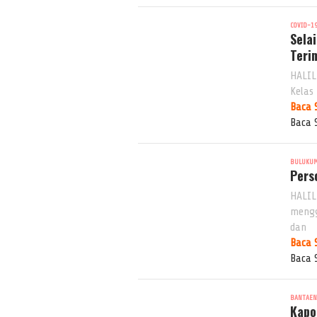
COVID-1
Sela
Teri
HALIL
Kelas 
Baca 
Baca 
BULUKU
Pers
HALIL
mengg
dan
Baca 
Baca 
BANTAE
Kapo