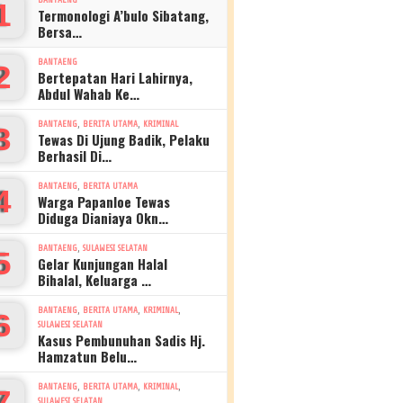
1
Termonologi A’bulo Sibatang,
Bersa…
BANTAENG
2
Bertepatan Hari Lahirnya,
Abdul Wahab Ke…
,
,
BANTAENG
BERITA UTAMA
KRIMINAL
3
Tewas Di Ujung Badik, Pelaku
Berhasil Di…
,
BANTAENG
BERITA UTAMA
4
Warga Papanloe Tewas
Diduga Dianiaya Okn…
,
BANTAENG
SULAWESI SELATAN
5
Gelar Kunjungan Halal
Bihalal, Keluarga …
,
,
,
BANTAENG
BERITA UTAMA
KRIMINAL
6
SULAWESI SELATAN
Kasus Pembunuhan Sadis Hj.
Hamzatun Belu…
,
,
,
BANTAENG
BERITA UTAMA
KRIMINAL
7
SULAWESI SELATAN