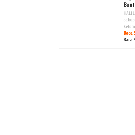
Bant
HALIL
cakup
kelom
Baca 
Baca 