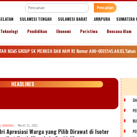
Pencarian
SELATAN
SULAWESI TENGAH
SULAWESI BARAT
JAYAPURA
SUMATERA 
Teknologi
Pendidikan
Ekonomi
Peristiwa
Bencana Alam
UP SK MENKEH DAN HAM RI Nomor AHU-0035545.AH.01.Tahun 2020. Daftar Perse
HEADLINES
DA
PE
BU
,
Maret 12, 2022
9
NASIONAL
ri Apresiasi Warga yang Pilih Dirawat di Isoter
PE