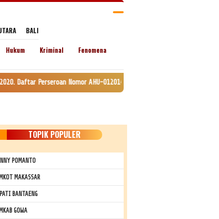
UTARA
BALI
Hukum
Kriminal
Fenomena
roan Nomor AHU-0120147.AH.01.11. Tanggal 24 Juli 2020. lamat: Jln. Lingk
TOPIK POPULER
NNY POMANTO
MKOT MAKASSAR
PATI BANTAENG
MKAB GOWA