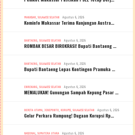
,
Agustus 6, 2026
MAKASSAR
SULAWESI SELATAN
Kominfo Makassar Terima Kunjungan Austra…
,
Agustus 6, 2026
BANTAENG
SULAWESI SELATAN
ROMBAK BESAR BIROKRASI! Bupati Bantaeng …
,
Agustus 6, 2026
BANTAENG
SULAWESI SELATAN
Bupati Bantaeng Lepas Kontingen Pramuka …
,
Agustus 6, 2026
ENREKANG
SULAWESI SELATAN
MEMALUKAN! Gunungan Sampah Kepung Pasar …
,
,
,
Agustus 6, 2026
BERITA UTAMA
JENEPONTO
KORUPSI
SULAWESI SELATAN
Gelar Perkara Rampung! Dugaan Korupsi Rp…
,
Agustus 6, 2026
NASIONAL
SUMATERA UTARA