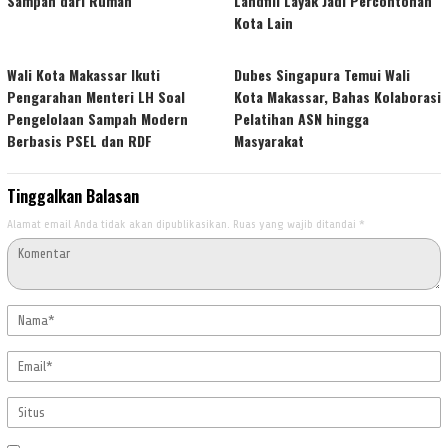
Sampah dari Rumah
Landfill Layak Jadi Percontohan
Kota Lain
Wali Kota Makassar Ikuti
Dubes Singapura Temui Wali
Pengarahan Menteri LH Soal
Kota Makassar, Bahas Kolaborasi
Pengelolaan Sampah Modern
Pelatihan ASN hingga
Berbasis PSEL dan RDF
Masyarakat
Tinggalkan Balasan
Alamat email Anda tidak akan dipublikasikan.
Ruas yang wajib ditandai
*