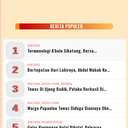
BERITA POPULER
BANTAENG
1
Termonologi A’bulo Sibatang, Bersa…
BANTAENG
2
Bertepatan Hari Lahirnya, Abdul Wahab Ke…
,
,
BANTAENG
BERITA UTAMA
KRIMINAL
3
Tewas Di Ujung Badik, Pelaku Berhasil Di…
,
BANTAENG
BERITA UTAMA
4
Warga Papanloe Tewas Diduga Dianiaya Okn…
,
BANTAENG
SULAWESI SELATAN
5
Gelar Kunjungan Halal Bihalal, Keluarga …