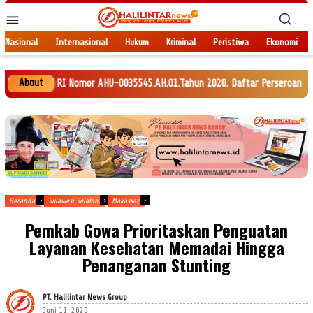
Loncat
Menu
ke
Mobile
konten
Nasional
Internasional
Hukum
Kriminal
Peristiwa
Ekonomi
About
RI Nomor AHU-0035545.AH.01.Tahun 2020. Daftar Perseroan Nomor AHU-012014
Beranda
Sulawesi Selatan
Makassar
Pemkab Gowa Prioritaskan Penguatan
Layanan Kesehatan Memadai Hingga
Penanganan Stunting
PT. Halilintar News Group
Juni 11, 2026