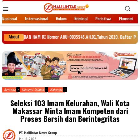
Loncat
Menu
ke
Mobile
konten
Nasional
Internasional
Hukum
Kriminal
Peristiwa
Ekonomi
About
AN HAM RI Nomor AHU-0035545.AH.01.Tahun 2020. Daftar Perseroan Nomor AHU
Beranda
Sulawesi Selatan
Makassar
Seleksi 103 Imam Kelurahan, Wali Kota
Makassar Minta Imam Kompeten dari
Proses Bersih dan Berintegritas
PT. Halilintar News Group
Mei 6, 2026