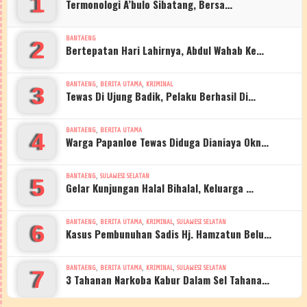
1
Termonologi A’bulo Sibatang, Bersa…
BANTAENG
2
Bertepatan Hari Lahirnya, Abdul Wahab Ke…
,
,
BANTAENG
BERITA UTAMA
KRIMINAL
3
Tewas Di Ujung Badik, Pelaku Berhasil Di…
,
BANTAENG
BERITA UTAMA
4
Warga Papanloe Tewas Diduga Dianiaya Okn…
,
BANTAENG
SULAWESI SELATAN
5
Gelar Kunjungan Halal Bihalal, Keluarga …
,
,
,
BANTAENG
BERITA UTAMA
KRIMINAL
SULAWESI SELATAN
6
Kasus Pembunuhan Sadis Hj. Hamzatun Belu…
,
,
,
BANTAENG
BERITA UTAMA
KRIMINAL
SULAWESI SELATAN
7
3 Tahanan Narkoba Kabur Dalam Sel Tahana…