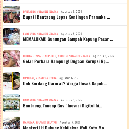
,
Agustus 6, 2026
BANTAENG
SULAWESI SELATAN
Bupati Bantaeng Lepas Kontingen Pramuka …
,
Agustus 6, 2026
ENREKANG
SULAWESI SELATAN
MEMALUKAN! Gunungan Sampah Kepung Pasar …
,
,
,
Agustus 6, 2026
BERITA UTAMA
JENEPONTO
KORUPSI
SULAWESI SELATAN
Gelar Perkara Rampung! Dugaan Korupsi Rp…
,
Agustus 6, 2026
NASIONAL
SUMATERA UTARA
Deli Serdang Darurat? Warga Desak Kapolr…
,
Agustus 5, 2026
BANTAENG
SULAWESI SELATAN
Bantaeng Tancap Gas ! Inovasi Digital hi…
,
Agustus 5, 2026
MAKASSAR
SULAWESI SELATAN
Menteri LH Dukung Kebijakan Wali Kota Ma…