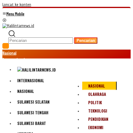
Loncat ke konten
Menu Mobile
Pencarian
Nasional
Internasional
Hukum
Kriminal
Peristiwa
INTERNASIONAL
NASIONAL
Ekonomi
NASIONAL
Politik
OLAHRAGA
Fenomena
SULAWESI SELATAN
POLITIK
Teknologi
TEKNOLOGI
SULAWESI TENGAH
Olahraga
PENDIDIKAN
Pendidikan
SULAWESI BARAT
Bencana Alam
EKONOMI