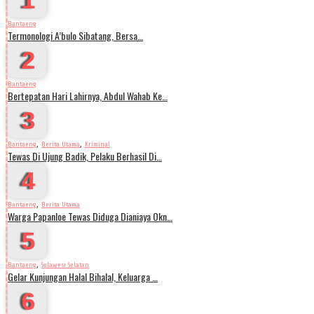
Bantaeng
Termonologi A’bulo Sibatang, Bersa…
2
Bantaeng
Bertepatan Hari Lahirnya, Abdul Wahab Ke…
3
,
,
Bantaeng
Berita Utama
Kriminal
Tewas Di Ujung Badik, Pelaku Berhasil Di…
4
,
Bantaeng
Berita Utama
Warga Papanloe Tewas Diduga Dianiaya Okn…
5
,
Bantaeng
Sulawesi Selatan
Gelar Kunjungan Halal Bihalal, Keluarga …
6