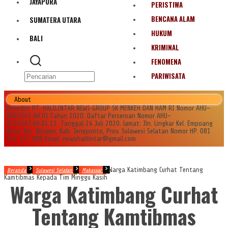
JAYAPURA
PERISTIWA
BENCANA ALAM
SUMATERA UTARA
HUKUM
BALI
KRIMINAL
FENOMENA
PARIWISATA
About
Penerbit PT. HALILINTAR NEWS GROUP SK MENKEH DAN HAM RI Nomor AHU-
0035545.AH.01.Tahun 2020. Daftar Perseroan Nomor AHU-
0120147.AH.01.11. Tanggal 24 Juli 2020. lamat: Jln. Lingkar Kel. Empoang
Kota, Kec. Binamu, Kab. Jeneponto, Prov. Sulawesi Selatan Nomor HP. 081
355 177 988 Email: newshalilintar@gmail.com
Warga Katimbang Curhat Tentang
Beranda
Sulawesi Selatan
Makassar
Kamtibmas Kepada Tim Minggu Kasih
Warga Katimbang Curhat
Tentang Kamtibmas