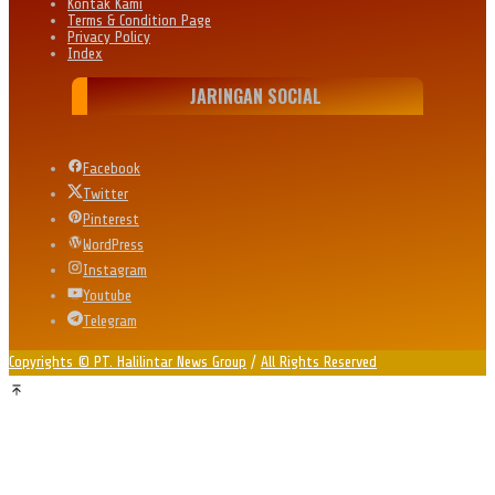
Kontak Kami
Terms & Condition Page
Privacy Policy
Index
JARINGAN SOCIAL
Facebook
Twitter
Pinterest
WordPress
Instagram
Youtube
Telegram
Copyrights © PT. Halilintar News Group
/
All Rights Reserved