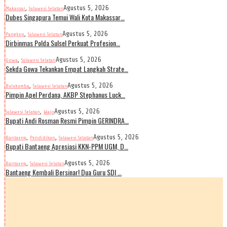
,
Agustus 5, 2026
Makassar
Sulawesi Selatan
Dubes Singapura Temui Wali Kota Makassar…
,
Agustus 5, 2026
Pangkep
Sulawesi Selatan
Dirbinmas Polda Sulsel Perkuat Profesion…
,
Agustus 5, 2026
Gowa
Sulawesi Selatan
Sekda Gowa Tekankan Empat Langkah Strate…
,
Agustus 5, 2026
Bulukumba
Sulawesi Selatan
Pimpin Apel Perdana, AKBP Stephanus Luck…
,
Agustus 5, 2026
Sulawesi Selatan
Wajo
Bupati Andi Rosman Resmi Pimpin GERINDRA…
,
,
Agustus 5, 2026
Bantaeng
Pendidikan
Sulawesi Selatan
Bupati Bantaeng Apresiasi KKN-PPM UGM, D…
,
Agustus 5, 2026
Bantaeng
Sulawesi Selatan
Bantaeng Kembali Bersinar! Dua Guru SDI …