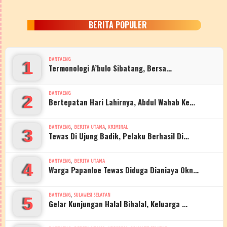
BERITA POPULER
BANTAENG
1
Termonologi A’bulo Sibatang, Bersa…
BANTAENG
2
Bertepatan Hari Lahirnya, Abdul Wahab Ke…
,
,
BANTAENG
BERITA UTAMA
KRIMINAL
3
Tewas Di Ujung Badik, Pelaku Berhasil Di…
,
BANTAENG
BERITA UTAMA
4
Warga Papanloe Tewas Diduga Dianiaya Okn…
,
BANTAENG
SULAWESI SELATAN
5
Gelar Kunjungan Halal Bihalal, Keluarga …