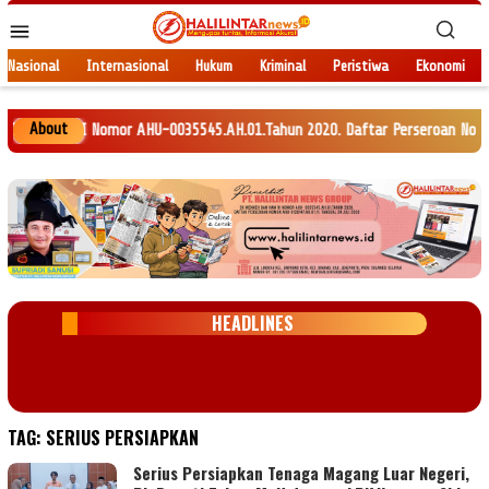
Loncat
Menu
ke
Mobile
konten
Nasional
Internasional
Hukum
Kriminal
Peristiwa
Ekonomi
About
M RI Nomor AHU-0035545.AH.01.Tahun 2020. Daftar Perseroan Nomor AHU-0120
HEADLINES
TAG:
SERIUS PERSIAPKAN
Serius Persiapkan Tenaga Magang Luar Negeri,