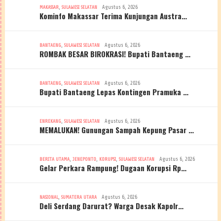
,
Agustus 6, 2026
MAKASSAR
SULAWESI SELATAN
Kominfo Makassar Terima Kunjungan Austra…
,
Agustus 6, 2026
BANTAENG
SULAWESI SELATAN
ROMBAK BESAR BIROKRASI! Bupati Bantaeng …
,
Agustus 6, 2026
BANTAENG
SULAWESI SELATAN
Bupati Bantaeng Lepas Kontingen Pramuka …
,
Agustus 6, 2026
ENREKANG
SULAWESI SELATAN
MEMALUKAN! Gunungan Sampah Kepung Pasar …
,
,
,
Agustus 6, 2026
BERITA UTAMA
JENEPONTO
KORUPSI
SULAWESI SELATAN
Gelar Perkara Rampung! Dugaan Korupsi Rp…
,
Agustus 6, 2026
NASIONAL
SUMATERA UTARA
Deli Serdang Darurat? Warga Desak Kapolr…