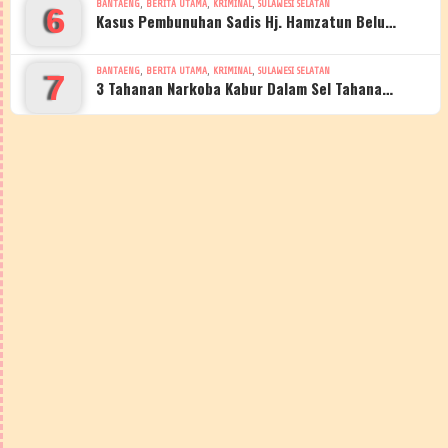
,
,
,
BANTAENG
BERITA UTAMA
KRIMINAL
SULAWESI SELATAN
6
Kasus Pembunuhan Sadis Hj. Hamzatun Belu…
,
,
,
BANTAENG
BERITA UTAMA
KRIMINAL
SULAWESI SELATAN
7
3 Tahanan Narkoba Kabur Dalam Sel Tahana…