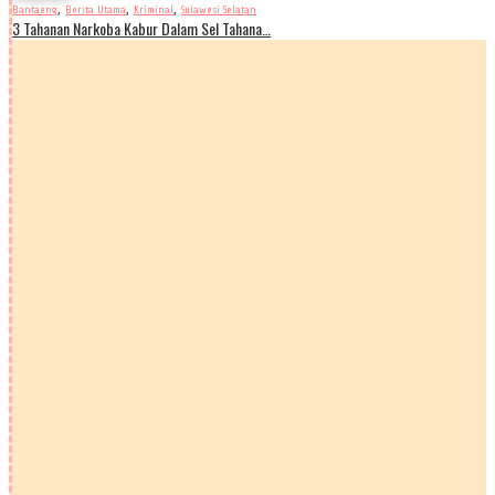
,
,
,
Bantaeng
Berita Utama
Kriminal
Sulawesi Selatan
3 Tahanan Narkoba Kabur Dalam Sel Tahana…