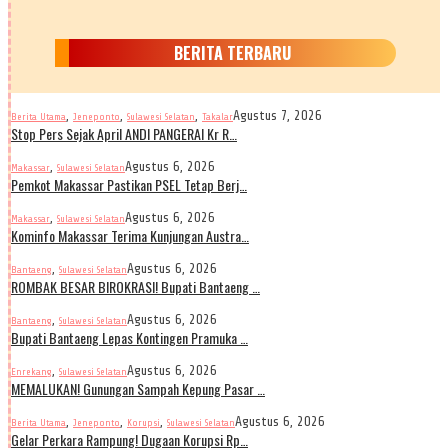
BERITA TERBARU
,
,
,
Agustus 7, 2026
Berita Utama
Jeneponto
Sulawesi Selatan
Takalar
Stop Pers Sejak April ANDI PANGERAI Kr R…
,
Agustus 6, 2026
Makassar
Sulawesi Selatan
Pemkot Makassar Pastikan PSEL Tetap Berj…
,
Agustus 6, 2026
Makassar
Sulawesi Selatan
Kominfo Makassar Terima Kunjungan Austra…
,
Agustus 6, 2026
Bantaeng
Sulawesi Selatan
ROMBAK BESAR BIROKRASI! Bupati Bantaeng …
,
Agustus 6, 2026
Bantaeng
Sulawesi Selatan
Bupati Bantaeng Lepas Kontingen Pramuka …
,
Agustus 6, 2026
Enrekang
Sulawesi Selatan
MEMALUKAN! Gunungan Sampah Kepung Pasar …
,
,
,
Agustus 6, 2026
Berita Utama
Jeneponto
Korupsi
Sulawesi Selatan
Gelar Perkara Rampung! Dugaan Korupsi Rp…