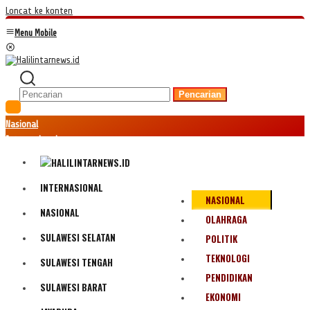
Loncat ke konten
Menu Mobile
Pencarian
Nasional
Internasional
Hukum
Kriminal
Peristiwa
INTERNASIONAL
NASIONAL
Ekonomi
NASIONAL
Politik
OLAHRAGA
Fenomena
SULAWESI SELATAN
POLITIK
Teknologi
TEKNOLOGI
SULAWESI TENGAH
Olahraga
PENDIDIKAN
Pendidikan
SULAWESI BARAT
Bencana Alam
EKONOMI