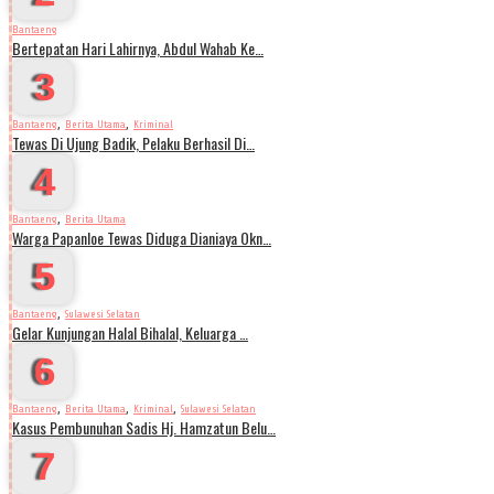
Bantaeng
Bertepatan Hari Lahirnya, Abdul Wahab Ke…
3
,
,
Bantaeng
Berita Utama
Kriminal
Tewas Di Ujung Badik, Pelaku Berhasil Di…
4
,
Bantaeng
Berita Utama
Warga Papanloe Tewas Diduga Dianiaya Okn…
5
,
Bantaeng
Sulawesi Selatan
Gelar Kunjungan Halal Bihalal, Keluarga …
6
,
,
,
Bantaeng
Berita Utama
Kriminal
Sulawesi Selatan
Kasus Pembunuhan Sadis Hj. Hamzatun Belu…
7