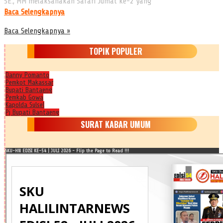
SE., MM melaksanakan Safari Jumat ke-2 yang
Baca Selengkapnya
Baca Selengkapnya »
TOPIK POPULER
Danny Pomanto
Pemkot Makassar
Bupati Bantaeng
Pemkab Gowa
Kapolda Sulsel
Pj Bupati Bantaeng
SURAT KABAR UMUM
SKU-HN EDISI KE-54 | JULI 2026 - Flip the Page to Read !!!