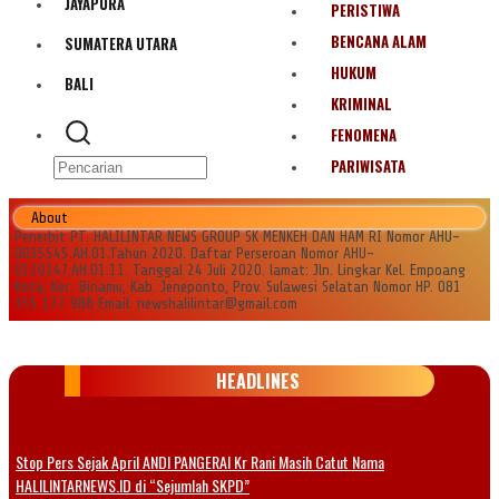
JAYAPURA
PERISTIWA
BENCANA ALAM
SUMATERA UTARA
HUKUM
BALI
KRIMINAL
FENOMENA
PARIWISATA
About
Penerbit PT. HALILINTAR NEWS GROUP SK MENKEH DAN HAM RI Nomor AHU-
0035545.AH.01.Tahun 2020. Daftar Perseroan Nomor AHU-
0120147.AH.01.11. Tanggal 24 Juli 2020. lamat: Jln. Lingkar Kel. Empoang
Kota, Kec. Binamu, Kab. Jeneponto, Prov. Sulawesi Selatan Nomor HP. 081
355 177 988 Email: newshalilintar@gmail.com
HEADLINES
Stop Pers Sejak April ANDI PANGERAI Kr Rani Masih Catut Nama
HALILINTARNEWS.ID di “Sejumlah SKPD”