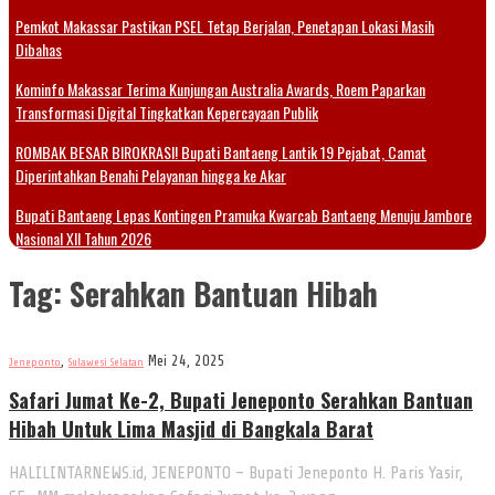
Pemkot Makassar Pastikan PSEL Tetap Berjalan, Penetapan Lokasi Masih
Dibahas
Kominfo Makassar Terima Kunjungan Australia Awards, Roem Paparkan
Transformasi Digital Tingkatkan Kepercayaan Publik
ROMBAK BESAR BIROKRASI! Bupati Bantaeng Lantik 19 Pejabat, Camat
Diperintahkan Benahi Pelayanan hingga ke Akar
Bupati Bantaeng Lepas Kontingen Pramuka Kwarcab Bantaeng Menuju Jambore
Nasional XII Tahun 2026
Tag:
Serahkan Bantuan Hibah
,
Mei 24, 2025
Jeneponto
Sulawesi Selatan
Safari Jumat Ke-2, Bupati Jeneponto Serahkan Bantuan
Hibah Untuk Lima Masjid di Bangkala Barat
HALILINTARNEWS.id, JENEPONTO – Bupati Jeneponto H. Paris Yasir,