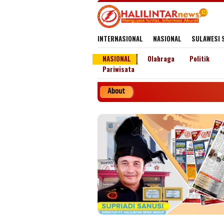
Loncat
ke
konten
INTERNASIONAL
NASIONAL
SULAWESI 
NASIONAL
Olahraga
Politik
Pariwisata
About
Penerb