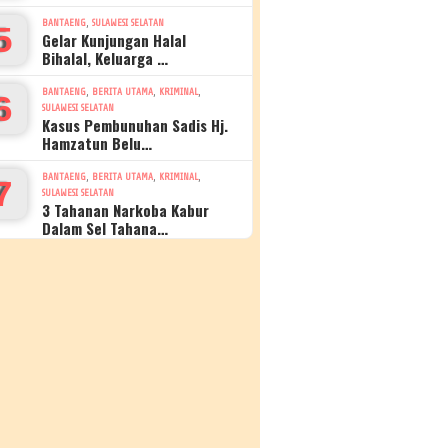
,
BANTAENG
SULAWESI SELATAN
5
Gelar Kunjungan Halal
Bihalal, Keluarga …
,
,
,
BANTAENG
BERITA UTAMA
KRIMINAL
6
SULAWESI SELATAN
Kasus Pembunuhan Sadis Hj.
Hamzatun Belu…
,
,
,
BANTAENG
BERITA UTAMA
KRIMINAL
7
SULAWESI SELATAN
3 Tahanan Narkoba Kabur
Dalam Sel Tahana…