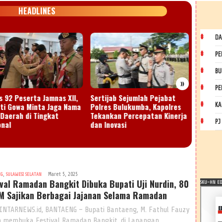
HEADLINES
DA
PE
BU
»
PE
s 92 Peserta Jamnas XII,
Sertijab Sejumlah Pejabat
Semarak
ti Gowa Minta Jaga Nama
Polres Bulukumba, Kapolres
Bantae
KA
 Daerah di Tingkat
Tekankan Percepatan Kinerja
Bissamp
PJ
onal
dan Inovasi
Run 20
,
Maret 5, 2025
NG
SULAWESI SELATAN
ival Ramadan Bangkit Dibuka Bupati Uji Nurdin, 80
SKU-HN EDI
 Sajikan Berbagai Jajanan Selama Ramadan
INTARNEWS.id, BANTAENG – Bupati Bantaeng, M. Fathul Fauzy
n membuka Festival Ramadan Bangkit, di Lapangan