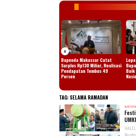
«
JANGAN TUNGGU ADA KORBAN!
Bapenda Makassar Catat
Lepa
DN 112/IX MARO SEBO NYARIS
Surplus Rp130 Miliar, Realisasi
Bupa
MBRUK, PEMKAB MUARO
Pendapatan Tembus 49
Baik
AMBI Didesak BERTINDAK”
Persen
Nasi
TAG:
SELAMA RAMADAN
BANTAE
Fest
UMKM
HALIL
Nurdi