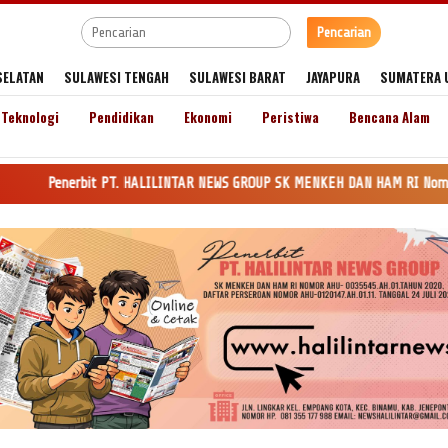
Pencarian
SELATAN
SULAWESI TENGAH
SULAWESI BARAT
JAYAPURA
SUMATERA 
Teknologi
Pendidikan
Ekonomi
Peristiwa
Bencana Alam
it PT. HALILINTAR NEWS GROUP SK MENKEH DAN HAM RI Nomor AHU-0035545.AH.0