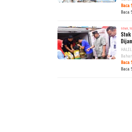
Baca 
Baca 
,
GOWA
S
Stok
Dija
HALIL
Bahar
Baca 
Baca 