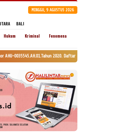
MINGGU, 9 AGUSTUS 2026
UTARA
BALI
Hukum
Kriminal
Fenomena
1.Tahun 2020. Daftar Perseroan Nomor AHU-0120147.AH.01.11. Tanggal 24 Ju