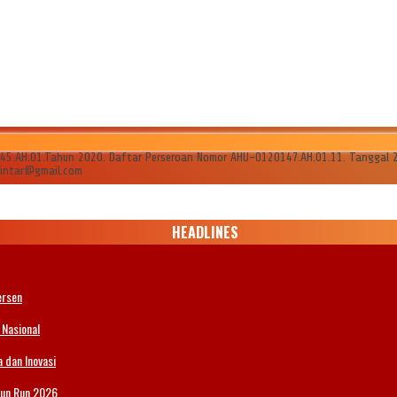
AH.01.Tahun 2020. Daftar Perseroan Nomor AHU-0120147.AH.01.11. Tanggal 24 Ju
ilintar@gmail.com
HEADLINES
ersen
 Nasional
 dan Inovasi
Fun Run 2026