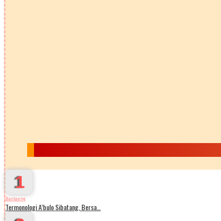
1
Bantaeng
Termonologi A’bulo Sibatang, Bersa…