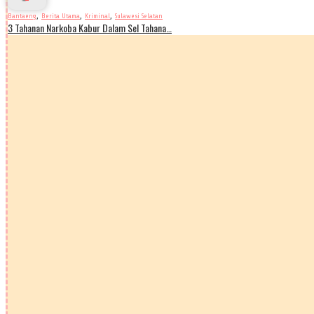
,
,
,
Bantaeng
Berita Utama
Kriminal
Sulawesi Selatan
3 Tahanan Narkoba Kabur Dalam Sel Tahana…