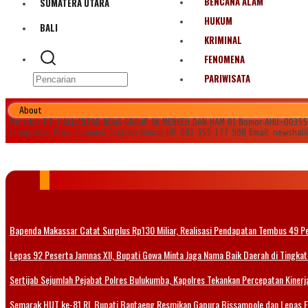
BENCANA ALAM
SUMATERA UTARA
HUKUM
BALI
KRIMINAL
FENOMENA
PARIWISATA
About
Penerbit PT. HALILINTAR NEWS GROUP SK MENKEH DAN HAM RI Nomor AHU-0035545.
Jeneponto, Prov. Sulawesi Selatan Nomor HP. 081 355 177 988 Email: newshal
Bapenda Makassar Catat Surplus Rp130 Miliar, Realisasi Pendapatan Tembus 49 P
Lepas 92 Peserta Jamnas XII, Bupati Gowa Minta Jaga Nama Baik Daerah di Tingkat
Sertijab Sejumlah Pejabat Polres Bulukumba, Kapolres Tekankan Percepatan Kinerja
Semarak HUT ke-81 RI, Bupati Bantaeng Resmikan Gapura Bissampole dan Lepas 