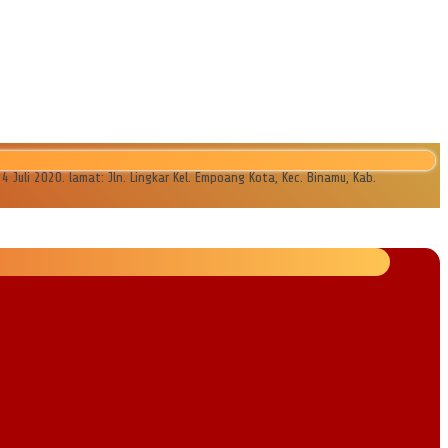
li 2020. lamat: Jln. Lingkar Kel. Empoang Kota, Kec. Binamu, Kab.