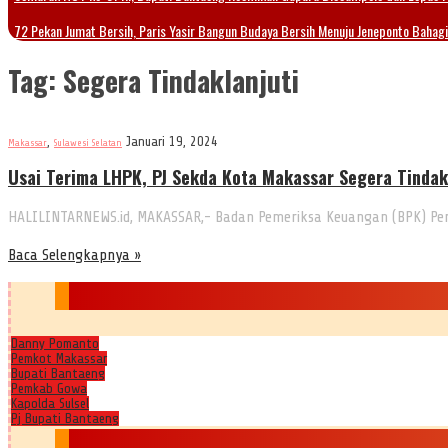
72 Pekan Jumat Bersih, Paris Yasir Bangun Budaya Bersih Menuju Jeneponto Bahag
Tag:
Segera Tindaklanjuti
,
Januari 19, 2024
Makassar
Sulawesi Selatan
Usai Terima LHPK, PJ Sekda Kota Makassar Segera Tinda
HALILINTARNEWS.id, MAKASSAR,- Badan Pemeriksa Keuangan (BPK) Per
Baca Selengkapnya »
Danny Pomanto
Pemkot Makassar
Bupati Bantaeng
Pemkab Gowa
Kapolda Sulsel
Pj Bupati Bantaeng