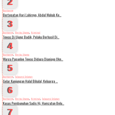
2
Bantaeng
Bertepatan Hari Lahirnya, Abdul Wahab Ke…
3
,
,
Bantaeng
Berita Utama
Kriminal
Tewas Di Ujung Badik, Pelaku Berhasil Di…
4
,
Bantaeng
Berita Utama
Warga Papanloe Tewas Diduga Dianiaya Okn…
5
,
Bantaeng
Sulawesi Selatan
Gelar Kunjungan Halal Bihalal, Keluarga …
6
,
,
,
Bantaeng
Berita Utama
Kriminal
Sulawesi Selatan
Kasus Pembunuhan Sadis Hj. Hamzatun Belu…
7