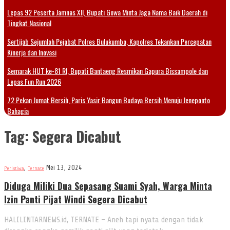
Lepas 92 Peserta Jamnas XII, Bupati Gowa Minta Jaga Nama Baik Daerah di
Tingkat Nasional
Sertijab Sejumlah Pejabat Polres Bulukumba, Kapolres Tekankan Percepatan
Kinerja dan Inovasi
Semarak HUT ke-81 RI, Bupati Bantaeng Resmikan Gapura Bissampole dan
Lepas Fun Run 2026
72 Pekan Jumat Bersih, Paris Yasir Bangun Budaya Bersih Menuju Jeneponto
Bahagia
Tag:
Segera Dicabut
,
Mei 13, 2024
Peristiwa
Ternate
Diduga Miliki Dua Sepasang Suami Syah, Warga Minta
Izin Panti Pijat Windi Segera Dicabut
HALILINTARNEWS.id, TERNATE – Aneh tapi nyata dengan tidak