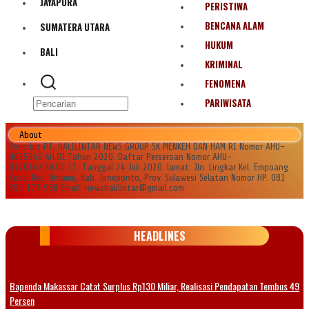
JAYAPURA
PERISTIWA
BENCANA ALAM
SUMATERA UTARA
HUKUM
BALI
KRIMINAL
FENOMENA
PARIWISATA
About
Penerbit PT. HALILINTAR NEWS GROUP SK MENKEH DAN HAM RI Nomor AHU-
0035545.AH.01.Tahun 2020. Daftar Perseroan Nomor AHU-
0120147.AH.01.11. Tanggal 24 Juli 2020. lamat: Jln. Lingkar Kel. Empoang
Kota, Kec. Binamu, Kab. Jeneponto, Prov. Sulawesi Selatan Nomor HP. 081
355 177 988 Email: newshalilintar@gmail.com
HEADLINES
Bapenda Makassar Catat Surplus Rp130 Miliar, Realisasi Pendapatan Tembus 49
Persen