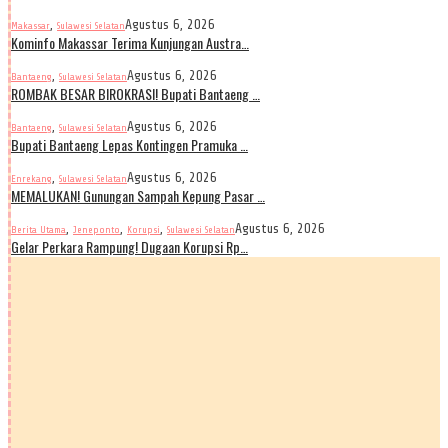
,
Agustus 6, 2026
Makassar
Sulawesi Selatan
Kominfo Makassar Terima Kunjungan Austra…
,
Agustus 6, 2026
Bantaeng
Sulawesi Selatan
ROMBAK BESAR BIROKRASI! Bupati Bantaeng …
,
Agustus 6, 2026
Bantaeng
Sulawesi Selatan
Bupati Bantaeng Lepas Kontingen Pramuka …
,
Agustus 6, 2026
Enrekang
Sulawesi Selatan
MEMALUKAN! Gunungan Sampah Kepung Pasar …
,
,
,
Agustus 6, 2026
Berita Utama
Jeneponto
Korupsi
Sulawesi Selatan
Gelar Perkara Rampung! Dugaan Korupsi Rp…