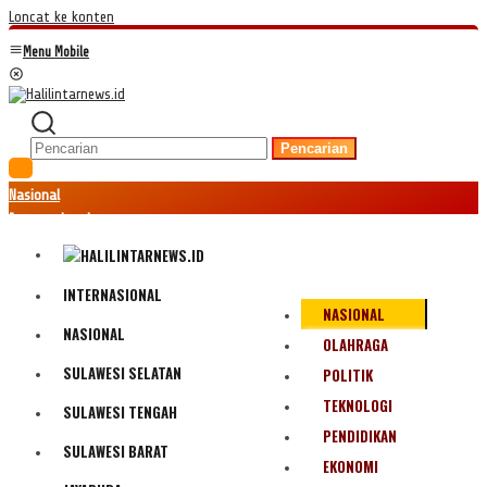
Loncat ke konten
Menu Mobile
Pencarian
Nasional
Internasional
Hukum
Kriminal
Peristiwa
INTERNASIONAL
NASIONAL
Ekonomi
NASIONAL
Politik
OLAHRAGA
Fenomena
SULAWESI SELATAN
POLITIK
Teknologi
TEKNOLOGI
SULAWESI TENGAH
Olahraga
PENDIDIKAN
Pendidikan
SULAWESI BARAT
Bencana Alam
EKONOMI