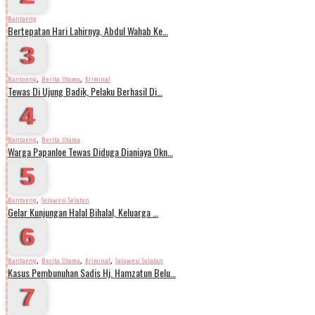
Bantaeng
Bertepatan Hari Lahirnya, Abdul Wahab Ke…
3
,
,
Bantaeng
Berita Utama
Kriminal
Tewas Di Ujung Badik, Pelaku Berhasil Di…
4
,
Bantaeng
Berita Utama
Warga Papanloe Tewas Diduga Dianiaya Okn…
5
,
Bantaeng
Sulawesi Selatan
Gelar Kunjungan Halal Bihalal, Keluarga …
6
,
,
,
Bantaeng
Berita Utama
Kriminal
Sulawesi Selatan
Kasus Pembunuhan Sadis Hj. Hamzatun Belu…
7