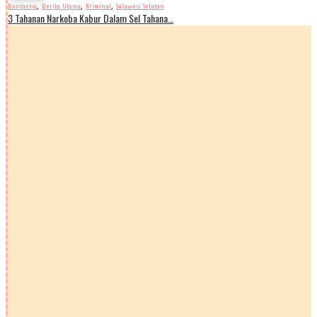
,
,
,
Bantaeng
Berita Utama
Kriminal
Sulawesi Selatan
3 Tahanan Narkoba Kabur Dalam Sel Tahana…