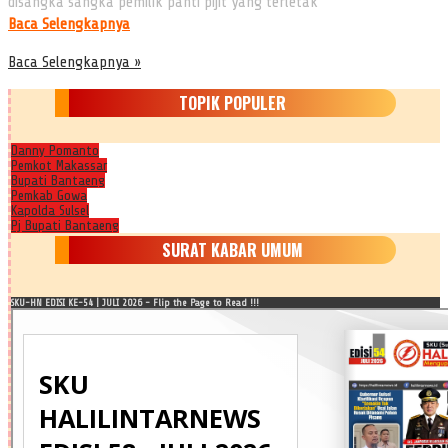
disangka sangka pemilik panti pijit yang terletak
Baca Selengkapnya
Baca Selengkapnya »
TOPIK POPULER
Danny Pomanto
Pemkot Makassar
Bupati Bantaeng
Pemkab Gowa
Kapolda Sulsel
Pj Bupati Bantaeng
SURAT KABAR UMUM
SKU-HN EDISI KE-54 | JULI 2026 - Flip the Page to Read !!!