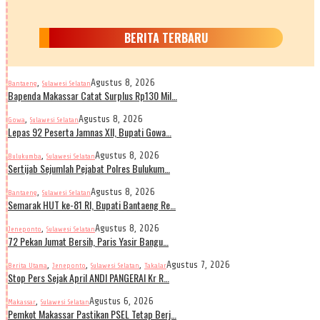
BERITA TERBARU
,
Agustus 8, 2026
Bantaeng
Sulawesi Selatan
Bapenda Makassar Catat Surplus Rp130 Mil…
,
Agustus 8, 2026
Gowa
Sulawesi Selatan
Lepas 92 Peserta Jamnas XII, Bupati Gowa…
,
Agustus 8, 2026
Bulukumba
Sulawesi Selatan
Sertijab Sejumlah Pejabat Polres Bulukum…
,
Agustus 8, 2026
Bantaeng
Sulawesi Selatan
Semarak HUT ke-81 RI, Bupati Bantaeng Re…
,
Agustus 8, 2026
Jeneponto
Sulawesi Selatan
72 Pekan Jumat Bersih, Paris Yasir Bangu…
,
,
,
Agustus 7, 2026
Berita Utama
Jeneponto
Sulawesi Selatan
Takalar
Stop Pers Sejak April ANDI PANGERAI Kr R…
,
Agustus 6, 2026
Makassar
Sulawesi Selatan
Pemkot Makassar Pastikan PSEL Tetap Berj…