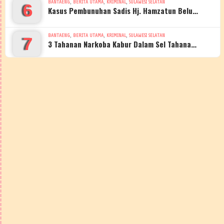
,
,
,
BANTAENG
BERITA UTAMA
KRIMINAL
SULAWESI SELATAN
6
Kasus Pembunuhan Sadis Hj. Hamzatun Belu…
,
,
,
BANTAENG
BERITA UTAMA
KRIMINAL
SULAWESI SELATAN
7
3 Tahanan Narkoba Kabur Dalam Sel Tahana…