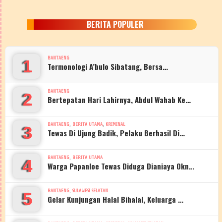
BERITA POPULER
BANTAENG
1
Termonologi A’bulo Sibatang, Bersa…
BANTAENG
2
Bertepatan Hari Lahirnya, Abdul Wahab Ke…
,
,
BANTAENG
BERITA UTAMA
KRIMINAL
3
Tewas Di Ujung Badik, Pelaku Berhasil Di…
,
BANTAENG
BERITA UTAMA
4
Warga Papanloe Tewas Diduga Dianiaya Okn…
,
BANTAENG
SULAWESI SELATAN
5
Gelar Kunjungan Halal Bihalal, Keluarga …