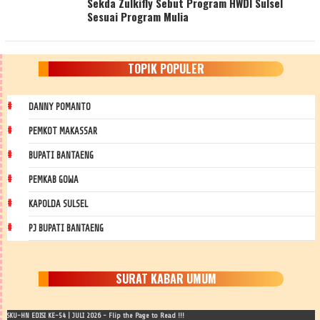
Sekda Zulkifly Sebut Program HWDI Sulsel
Sesuai Program Mulia
TOPIK POPULER
DANNY POMANTO
PEMKOT MAKASSAR
BUPATI BANTAENG
PEMKAB GOWA
KAPOLDA SULSEL
PJ BUPATI BANTAENG
SURAT KABAR UMUM
SKU-HN EDISI KE-54 | JULI 2026 - Flip the Page to Read !!!