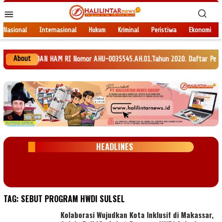
Loncat
Menu
ke
Mobile
konten
Nasional
Internasional
Hukum
Kriminal
Peristiwa
Ekonomi
About
KEH DAN HAM RI Nomor AHU-0035545.AH.01.Tahun 2020. Daftar Perseroan Nomo
HEADLINES
TAG:
SEBUT PROGRAM HWDI SULSEL
Kolaborasi Wujudkan Kota Inklusif di Makassar,