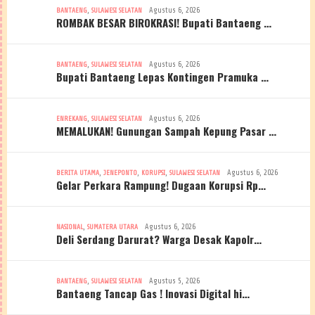
,
Agustus 6, 2026
BANTAENG
SULAWESI SELATAN
ROMBAK BESAR BIROKRASI! Bupati Bantaeng …
,
Agustus 6, 2026
BANTAENG
SULAWESI SELATAN
Bupati Bantaeng Lepas Kontingen Pramuka …
,
Agustus 6, 2026
ENREKANG
SULAWESI SELATAN
MEMALUKAN! Gunungan Sampah Kepung Pasar …
,
,
,
Agustus 6, 2026
BERITA UTAMA
JENEPONTO
KORUPSI
SULAWESI SELATAN
Gelar Perkara Rampung! Dugaan Korupsi Rp…
,
Agustus 6, 2026
NASIONAL
SUMATERA UTARA
Deli Serdang Darurat? Warga Desak Kapolr…
,
Agustus 5, 2026
BANTAENG
SULAWESI SELATAN
Bantaeng Tancap Gas ! Inovasi Digital hi…