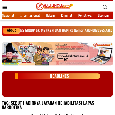
Loncat
Menu
ke
Mobile
konten
Nasional
Internasional
Hukum
Kriminal
Peristiwa
Ekonomi
About
INTAR NEWS GROUP SK MENKEH DAN HAM RI Nomor AHU-0035545.AH.01.Tahun 2020
HEADLINES
TAG:
SEBUT HADIRNYA LAYANAN REHABILITASI LAPAS
NARKOTIKA