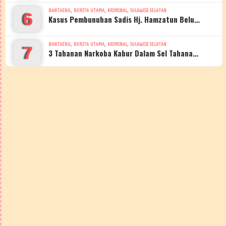
,
,
,
BANTAENG
BERITA UTAMA
KRIMINAL
SULAWESI SELATAN
6
Kasus Pembunuhan Sadis Hj. Hamzatun Belu…
,
,
,
BANTAENG
BERITA UTAMA
KRIMINAL
SULAWESI SELATAN
7
3 Tahanan Narkoba Kabur Dalam Sel Tahana…