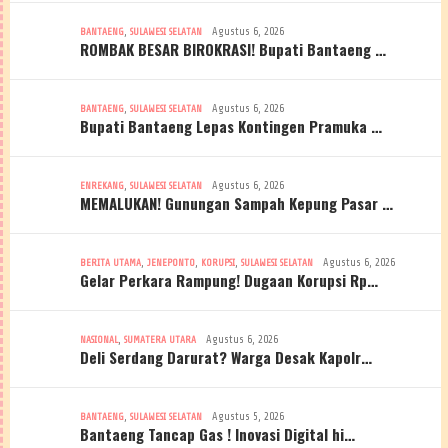
,
Agustus 6, 2026
BANTAENG
SULAWESI SELATAN
ROMBAK BESAR BIROKRASI! Bupati Bantaeng …
,
Agustus 6, 2026
BANTAENG
SULAWESI SELATAN
Bupati Bantaeng Lepas Kontingen Pramuka …
,
Agustus 6, 2026
ENREKANG
SULAWESI SELATAN
MEMALUKAN! Gunungan Sampah Kepung Pasar …
,
,
,
Agustus 6, 2026
BERITA UTAMA
JENEPONTO
KORUPSI
SULAWESI SELATAN
Gelar Perkara Rampung! Dugaan Korupsi Rp…
,
Agustus 6, 2026
NASIONAL
SUMATERA UTARA
Deli Serdang Darurat? Warga Desak Kapolr…
,
Agustus 5, 2026
BANTAENG
SULAWESI SELATAN
Bantaeng Tancap Gas ! Inovasi Digital hi…