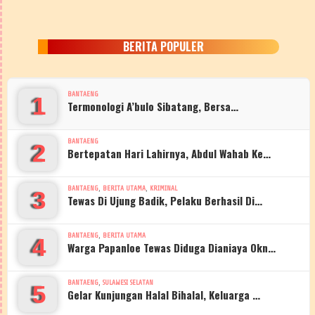
BERITA POPULER
BANTAENG
1
Termonologi A’bulo Sibatang, Bersa…
BANTAENG
2
Bertepatan Hari Lahirnya, Abdul Wahab Ke…
,
,
BANTAENG
BERITA UTAMA
KRIMINAL
3
Tewas Di Ujung Badik, Pelaku Berhasil Di…
,
BANTAENG
BERITA UTAMA
4
Warga Papanloe Tewas Diduga Dianiaya Okn…
,
BANTAENG
SULAWESI SELATAN
5
Gelar Kunjungan Halal Bihalal, Keluarga …