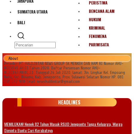
JAYAPURA
PERISTIWA
BENCANA ALAM
SUMATERA UTARA
HUKUM
BALI
KRIMINAL
FENOMENA
PARIWISATA
About
Penerbit PT. HALILINTAR NEWS GROUP SK MENKEH DAN HAM RI Nomor AHU-
0035545.AH.01.Tahun 2020. Daftar Perseroan Nomor AHU-
0120147.AH.01.11. Tanggal 24 Juli 2020. lamat: Jln. Lingkar Kel. Empoang
Kota, Kec. Binamu, Kab. Jeneponto, Prov. Sulawesi Selatan Nomor HP. 081
355 177 988 Email: newshalilintar@gmail.com
HEADLINES
MEMILUKAN! Nenek 82 Tahun Masuk RSUD Jeneponto Tanpa Keluarga, Warga
Diminta Bantu Cari Kerabatnya