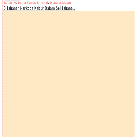
,
,
,
Bantaeng
Berita Utama
Kriminal
Sulawesi Selatan
3 Tahanan Narkoba Kabur Dalam Sel Tahana…