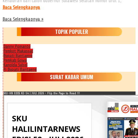
kehadiran dari Calon Gubernur Sulawesi Selatan nomor urut 1,
Baca Selengkapnya
Baca Selengkapnya »
TOPIK POPULER
Danny Pomanto
Pemkot Makassar
Bupati Bantaeng
Pemkab Gowa
Kapolda Sulsel
Pj Bupati Bantaeng
SURAT KABAR UMUM
SKU-HN EDISI KE-54 | JULI 2026 - Flip the Page to Read !!!