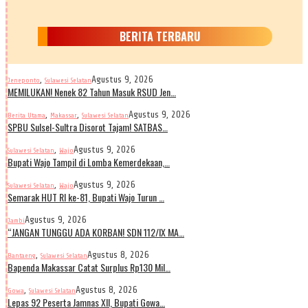
BERITA TERBARU
,
Agustus 9, 2026
Jeneponto
Sulawesi Selatan
MEMILUKAN! Nenek 82 Tahun Masuk RSUD Jen…
,
,
Agustus 9, 2026
Berita Utama
Makassar
Sulawesi Selatan
SPBU Sulsel-Sultra Disorot Tajam! SATBAS…
,
Agustus 9, 2026
Sulawesi Selatan
Wajo
Bupati Wajo Tampil di Lomba Kemerdekaan,…
,
Agustus 9, 2026
Sulawesi Selatan
Wajo
Semarak HUT RI ke-81, Bupati Wajo Turun …
Agustus 9, 2026
Jambi
“JANGAN TUNGGU ADA KORBAN! SDN 112/IX MA…
,
Agustus 8, 2026
Bantaeng
Sulawesi Selatan
Bapenda Makassar Catat Surplus Rp130 Mil…
,
Agustus 8, 2026
Gowa
Sulawesi Selatan
Lepas 92 Peserta Jamnas XII, Bupati Gowa…