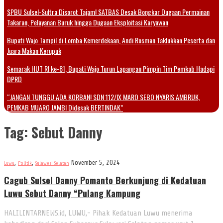
SPBU Sulsel-Sultra Disorot Tajam! SATBAS Desak Bongkar Dugaan Permainan
Takaran, Pelayanan Buruk hingga Dugaan Eksploitasi Karyawan
Bupati Wajo Tampil di Lomba Kemerdekaan, Andi Rosman Taklukkan Peserta dan
Juara Makan Kerupuk
Semarak HUT RI ke-81, Bupati Wajo Turun Lapangan Pimpin Tim Pemkab Hadapi
DPRD
“JANGAN TUNGGU ADA KORBAN! SDN 112/IX MARO SEBO NYARIS AMBRUK,
PEMKAB MUARO JAMBI Didesak BERTINDAK”
Tag:
Sebut Danny
,
,
November 5, 2024
Luwu
Politik
Sulawesi Selatan
Cagub Sulsel Danny Pomanto Berkunjung di Kedatuan
Luwu Sebut Danny “Pulang Kampung
HALILINTARNEWS.id, LUWU,- Pihak Kedatuan Luwu menerima