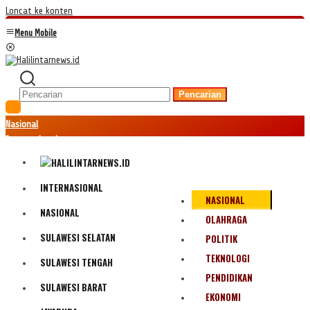
Loncat ke konten
Menu Mobile
Pencarian
Nasional
Internasional
Hukum
Kriminal
Peristiwa
INTERNASIONAL
NASIONAL
Ekonomi
NASIONAL
Politik
OLAHRAGA
Fenomena
SULAWESI SELATAN
POLITIK
Teknologi
TEKNOLOGI
SULAWESI TENGAH
Olahraga
PENDIDIKAN
Pendidikan
SULAWESI BARAT
Bencana Alam
EKONOMI