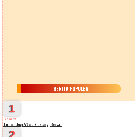
BERITA POPULER
1
Bantaeng
Termonologi A’bulo Sibatang, Bersa…
2