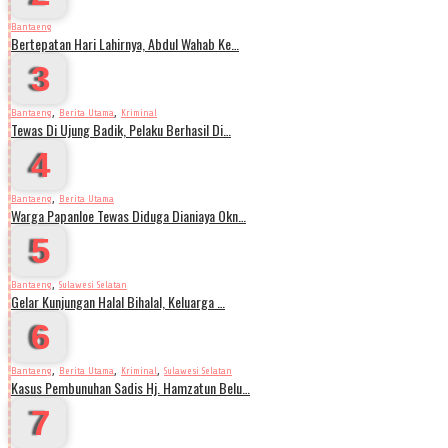
Bantaeng
Bertepatan Hari Lahirnya, Abdul Wahab Ke…
3
,
,
Bantaeng
Berita Utama
Kriminal
Tewas Di Ujung Badik, Pelaku Berhasil Di…
4
,
Bantaeng
Berita Utama
Warga Papanloe Tewas Diduga Dianiaya Okn…
5
,
Bantaeng
Sulawesi Selatan
Gelar Kunjungan Halal Bihalal, Keluarga …
6
,
,
,
Bantaeng
Berita Utama
Kriminal
Sulawesi Selatan
Kasus Pembunuhan Sadis Hj. Hamzatun Belu…
7