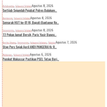
,
Agustus 8, 2026
Bulukumba
Sulawesi Selatan
Sertijab Sejumlah Pejabat Polres Bulukum…
,
Agustus 8, 2026
Bantaeng
Sulawesi Selatan
Semarak HUT ke-81 RI, Bupati Bantaeng Re…
,
Agustus 8, 2026
Jeneponto
Sulawesi Selatan
72 Pekan Jumat Bersih, Paris Yasir Bangu…
,
,
,
Agustus 7, 2026
Berita Utama
Jeneponto
Sulawesi Selatan
Takalar
Stop Pers Sejak April ANDI PANGERAI Kr R…
,
Agustus 6, 2026
Makassar
Sulawesi Selatan
Pemkot Makassar Pastikan PSEL Tetap Berj…