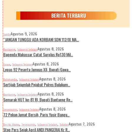
BERITA TERBARU
Agustus 9, 2026
Jambi
“JANGAN TUNGGU ADA KORBAN! SDN 112/IX MA…
,
Agustus 8, 2026
Bantaeng
Sulawesi Selatan
Bapenda Makassar Catat Surplus Rp130 Mil…
,
Agustus 8, 2026
Gowa
Sulawesi Selatan
Lepas 92 Peserta Jamnas XII, Bupati Gowa…
,
Agustus 8, 2026
Bulukumba
Sulawesi Selatan
Sertijab Sejumlah Pejabat Polres Bulukum…
,
Agustus 8, 2026
Bantaeng
Sulawesi Selatan
Semarak HUT ke-81 RI, Bupati Bantaeng Re…
,
Agustus 8, 2026
Jeneponto
Sulawesi Selatan
72 Pekan Jumat Bersih, Paris Yasir Bangu…
,
,
,
Agustus 7, 2026
Berita Utama
Jeneponto
Sulawesi Selatan
Takalar
Stop Pers Sejak April ANDI PANGERAI Kr R…