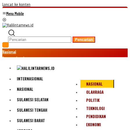
Loncat ke konten
Menu Mobile
Pencarian
Nasional
Internasional
Hukum
Kriminal
Peristiwa
INTERNASIONAL
NASIONAL
Ekonomi
NASIONAL
Politik
OLAHRAGA
Fenomena
SULAWESI SELATAN
POLITIK
Teknologi
TEKNOLOGI
SULAWESI TENGAH
Olahraga
PENDIDIKAN
Pendidikan
SULAWESI BARAT
Bencana Alam
EKONOMI