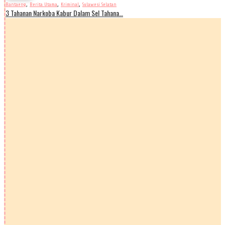
,
,
,
Bantaeng
Berita Utama
Kriminal
Sulawesi Selatan
3 Tahanan Narkoba Kabur Dalam Sel Tahana…