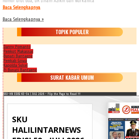
nomor urut dua, DR Ilham Azikin dan Nurkanita
Baca Selengkapnya
Baca Selengkapnya »
TOPIK POPULER
Danny Pomanto
Pemkot Makassar
Bupati Bantaeng
Pemkab Gowa
Kapolda Sulsel
Pj Bupati Bantaeng
SURAT KABAR UMUM
SKU-HN EDISI KE-54 | JULI 2026 - Flip the Page to Read !!!