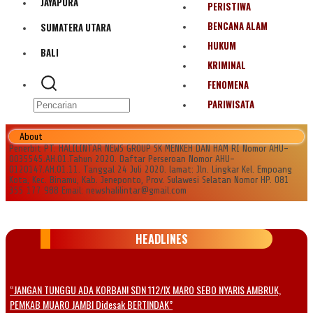
JAYAPURA
PERISTIWA
BENCANA ALAM
SUMATERA UTARA
HUKUM
BALI
KRIMINAL
FENOMENA
PARIWISATA
About
Penerbit PT. HALILINTAR NEWS GROUP SK MENKEH DAN HAM RI Nomor AHU-
0035545.AH.01.Tahun 2020. Daftar Perseroan Nomor AHU-
0120147.AH.01.11. Tanggal 24 Juli 2020. lamat: Jln. Lingkar Kel. Empoang
Kota, Kec. Binamu, Kab. Jeneponto, Prov. Sulawesi Selatan Nomor HP. 081
355 177 988 Email: newshalilintar@gmail.com
HEADLINES
“JANGAN TUNGGU ADA KORBAN! SDN 112/IX MARO SEBO NYARIS AMBRUK,
PEMKAB MUARO JAMBI Didesak BERTINDAK”