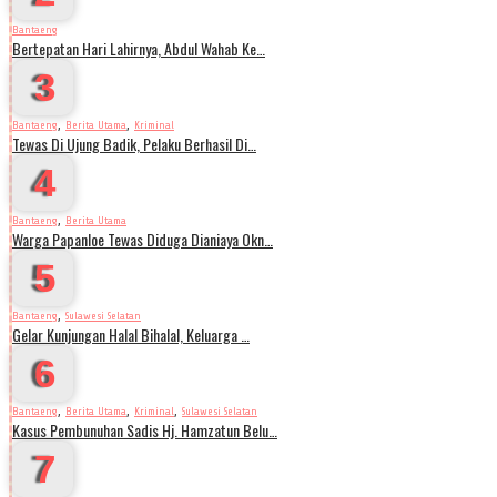
Bantaeng
Bertepatan Hari Lahirnya, Abdul Wahab Ke…
3
,
,
Bantaeng
Berita Utama
Kriminal
Tewas Di Ujung Badik, Pelaku Berhasil Di…
4
,
Bantaeng
Berita Utama
Warga Papanloe Tewas Diduga Dianiaya Okn…
5
,
Bantaeng
Sulawesi Selatan
Gelar Kunjungan Halal Bihalal, Keluarga …
6
,
,
,
Bantaeng
Berita Utama
Kriminal
Sulawesi Selatan
Kasus Pembunuhan Sadis Hj. Hamzatun Belu…
7