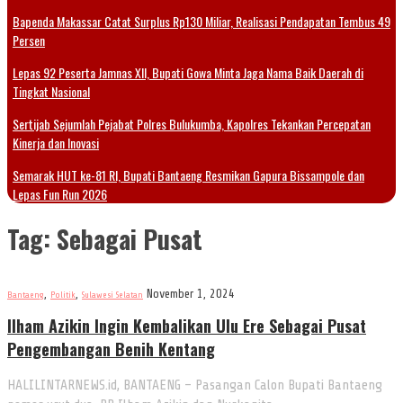
Bapenda Makassar Catat Surplus Rp130 Miliar, Realisasi Pendapatan Tembus 49
Persen
Lepas 92 Peserta Jamnas XII, Bupati Gowa Minta Jaga Nama Baik Daerah di
Tingkat Nasional
Sertijab Sejumlah Pejabat Polres Bulukumba, Kapolres Tekankan Percepatan
Kinerja dan Inovasi
Semarak HUT ke-81 RI, Bupati Bantaeng Resmikan Gapura Bissampole dan
Lepas Fun Run 2026
Tag:
Sebagai Pusat
,
,
November 1, 2024
Bantaeng
Politik
Sulawesi Selatan
Ilham Azikin Ingin Kembalikan Ulu Ere Sebagai Pusat
Pengembangan Benih Kentang
HALILINTARNEWS.id, BANTAENG – Pasangan Calon Bupati Bantaeng