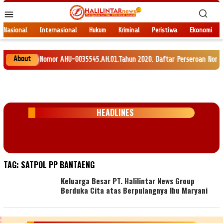
Loncat
Menu
ke
Mobile
konten
Nasional
Internasional
Hukum
Kriminal
Peristiwa
Ekonomi
About
 RI Nomor AHU-0035545.AH.01.Tahun 2020. Daftar Perseroan Nomor AHU-01201
HEADLINES
TAG:
SATPOL PP BANTAENG
Keluarga Besar PT. Halilintar News Group
Berduka Cita atas Berpulangnya Ibu Maryani