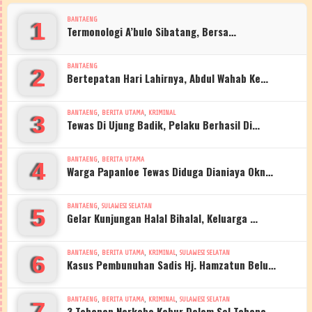
BANTAENG
1
Termonologi A’bulo Sibatang, Bersa…
BANTAENG
2
Bertepatan Hari Lahirnya, Abdul Wahab Ke…
,
,
BANTAENG
BERITA UTAMA
KRIMINAL
3
Tewas Di Ujung Badik, Pelaku Berhasil Di…
,
BANTAENG
BERITA UTAMA
4
Warga Papanloe Tewas Diduga Dianiaya Okn…
,
BANTAENG
SULAWESI SELATAN
5
Gelar Kunjungan Halal Bihalal, Keluarga …
,
,
,
BANTAENG
BERITA UTAMA
KRIMINAL
SULAWESI SELATAN
6
Kasus Pembunuhan Sadis Hj. Hamzatun Belu…
,
,
,
BANTAENG
BERITA UTAMA
KRIMINAL
SULAWESI SELATAN
7
3 Tahanan Narkoba Kabur Dalam Sel Tahana…