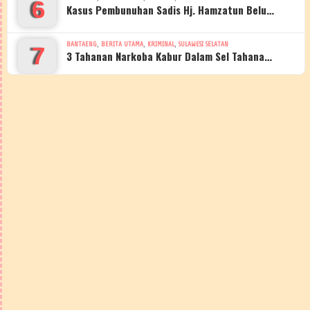
6
Kasus Pembunuhan Sadis Hj. Hamzatun Belu…
,
,
,
BANTAENG
BERITA UTAMA
KRIMINAL
SULAWESI SELATAN
7
3 Tahanan Narkoba Kabur Dalam Sel Tahana…