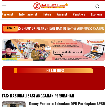
Loncat
Menu
ke
Mobile
konten
Nasional
Internasional
Hukum
Kriminal
Peristiwa
Ekonomi
About
NTAR NEWS GROUP SK MENKEH DAN HAM RI Nomor AHU-0035545.AH.01.Tahun 2020.
HEADLINES
TAG:
RASIONALISASI ANGGARAN PERUBAHAN
Danny Pomanto Tekankan OPD Persiapkan APBD