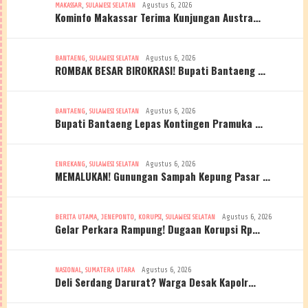
,
Agustus 6, 2026
MAKASSAR
SULAWESI SELATAN
Kominfo Makassar Terima Kunjungan Austra…
,
Agustus 6, 2026
BANTAENG
SULAWESI SELATAN
ROMBAK BESAR BIROKRASI! Bupati Bantaeng …
,
Agustus 6, 2026
BANTAENG
SULAWESI SELATAN
Bupati Bantaeng Lepas Kontingen Pramuka …
,
Agustus 6, 2026
ENREKANG
SULAWESI SELATAN
MEMALUKAN! Gunungan Sampah Kepung Pasar …
,
,
,
Agustus 6, 2026
BERITA UTAMA
JENEPONTO
KORUPSI
SULAWESI SELATAN
Gelar Perkara Rampung! Dugaan Korupsi Rp…
,
Agustus 6, 2026
NASIONAL
SUMATERA UTARA
Deli Serdang Darurat? Warga Desak Kapolr…