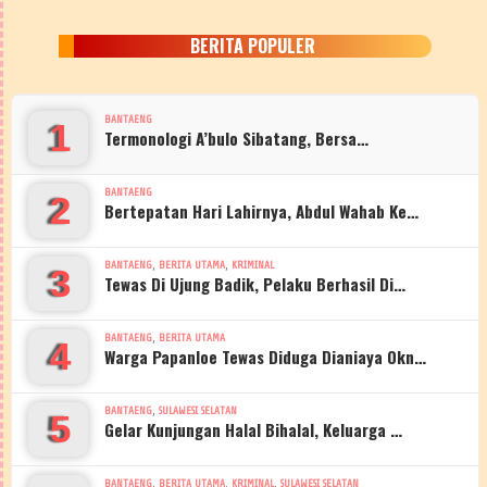
BERITA POPULER
BANTAENG
1
Termonologi A’bulo Sibatang, Bersa…
BANTAENG
2
Bertepatan Hari Lahirnya, Abdul Wahab Ke…
,
,
BANTAENG
BERITA UTAMA
KRIMINAL
3
Tewas Di Ujung Badik, Pelaku Berhasil Di…
,
BANTAENG
BERITA UTAMA
4
Warga Papanloe Tewas Diduga Dianiaya Okn…
,
BANTAENG
SULAWESI SELATAN
5
Gelar Kunjungan Halal Bihalal, Keluarga …
,
,
,
BANTAENG
BERITA UTAMA
KRIMINAL
SULAWESI SELATAN