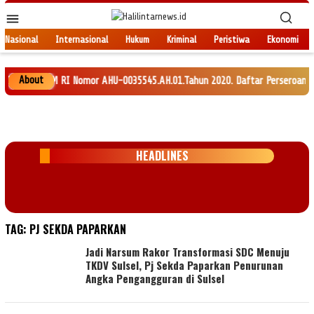
Loncat
Menu
ke
Mobile
konten
Nasional
Internasional
Hukum
Kriminal
Peristiwa
Ekonomi
About
 HAM RI Nomor AHU-0035545.AH.01.Tahun 2020. Daftar Perseroan Nomor AHU-0
HEADLINES
TAG:
PJ SEKDA PAPARKAN
Jadi Narsum Rakor Transformasi SDC Menuju
TKDV Sulsel, Pj Sekda Paparkan Penurunan
Angka Pengangguran di Sulsel