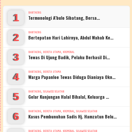
BANTAENG
1
Termonologi A’bulo Sibatang, Bersa…
BANTAENG
2
Bertepatan Hari Lahirnya, Abdul Wahab Ke…
,
,
BANTAENG
BERITA UTAMA
KRIMINAL
3
Tewas Di Ujung Badik, Pelaku Berhasil Di…
,
BANTAENG
BERITA UTAMA
4
Warga Papanloe Tewas Diduga Dianiaya Okn…
,
BANTAENG
SULAWESI SELATAN
5
Gelar Kunjungan Halal Bihalal, Keluarga …
,
,
,
BANTAENG
BERITA UTAMA
KRIMINAL
SULAWESI SELATAN
6
Kasus Pembunuhan Sadis Hj. Hamzatun Belu…
,
,
,
BANTAENG
BERITA UTAMA
KRIMINAL
SULAWESI SELATAN