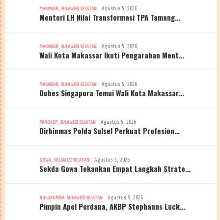
,
Agustus 5, 2026
MAKASSAR
SULAWESI SELATAN
Menteri LH Nilai Transformasi TPA Tamang…
,
Agustus 5, 2026
MAKASSAR
SULAWESI SELATAN
Wali Kota Makassar Ikuti Pengarahan Ment…
,
Agustus 5, 2026
MAKASSAR
SULAWESI SELATAN
Dubes Singapura Temui Wali Kota Makassar…
,
Agustus 5, 2026
PANGKEP
SULAWESI SELATAN
Dirbinmas Polda Sulsel Perkuat Profesion…
,
Agustus 5, 2026
GOWA
SULAWESI SELATAN
Sekda Gowa Tekankan Empat Langkah Strate…
,
Agustus 5, 2026
BULUKUMBA
SULAWESI SELATAN
Pimpin Apel Perdana, AKBP Stephanus Luck…