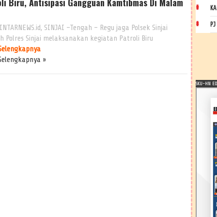
oli Biru, Antisipasi Gangguan Kamtibmas Di Malam
KA
PJ
INTARNEWS.id, SINJAI –Tengah – Regu jaga Polsek Sinjai
h Polres Sinjai melaksanakan kegiatan Patroli Biru
Selengkapnya
Selengkapnya »
SKU-HN EDI