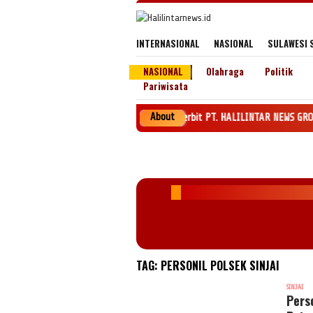
Loncat
ke
konten
INTERNASIONAL
NASIONAL
SULAWESI 
NASIONAL
Olahraga
Politik
Pariwisata
About
Penerbit PT. HALILINTAR NEWS GROUP SK MENKEH 
TAG:
PERSONIL POLSEK SINJAI
SINJAI
Perso