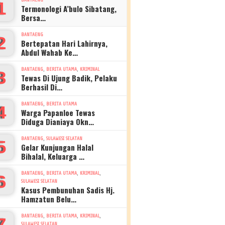
1
Termonologi A’bulo Sibatang,
Bersa…
BANTAENG
2
Bertepatan Hari Lahirnya,
Abdul Wahab Ke…
,
,
BANTAENG
BERITA UTAMA
KRIMINAL
3
Tewas Di Ujung Badik, Pelaku
Berhasil Di…
,
BANTAENG
BERITA UTAMA
4
Warga Papanloe Tewas
Diduga Dianiaya Okn…
,
BANTAENG
SULAWESI SELATAN
5
Gelar Kunjungan Halal
Bihalal, Keluarga …
,
,
,
BANTAENG
BERITA UTAMA
KRIMINAL
6
SULAWESI SELATAN
Kasus Pembunuhan Sadis Hj.
Hamzatun Belu…
,
,
,
BANTAENG
BERITA UTAMA
KRIMINAL
7
SULAWESI SELATAN