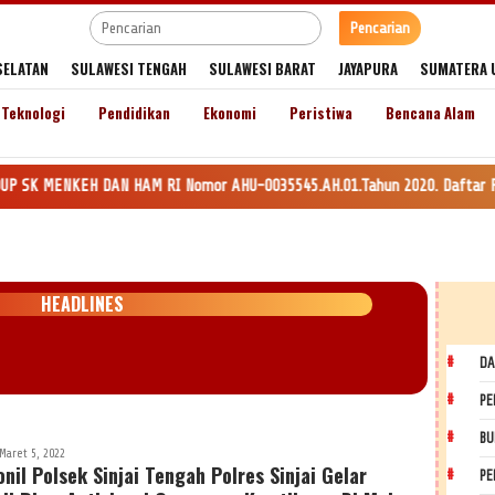
Pencarian
SELATAN
SULAWESI TENGAH
SULAWESI BARAT
JAYAPURA
SUMATERA 
Teknologi
Pendidikan
Ekonomi
Peristiwa
Bencana Alam
DAN HAM RI Nomor AHU-0035545.AH.01.Tahun 2020. Daftar Perseroan Nomor AH
HEADLINES
DA
PE
BU
Maret 5, 2022
nil Polsek Sinjai Tengah Polres Sinjai Gelar
PE