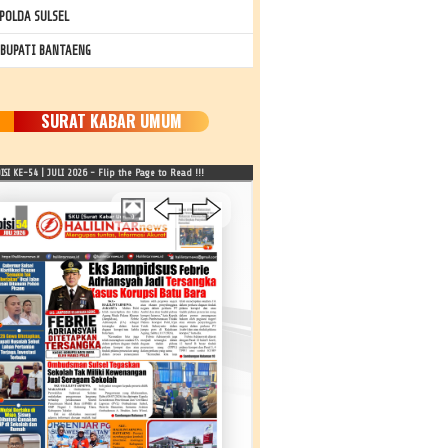
POLDA SULSEL
 BUPATI BANTAENG
SURAT KABAR UMUM
SI KE-54 | JULI 2026 - Flip the Page to Read !!!