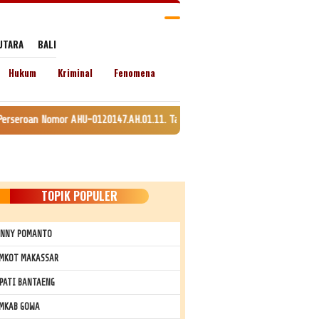
UTARA
BALI
Hukum
Kriminal
Fenomena
U-0120147.AH.01.11. Tanggal 24 Juli 2020. lamat: Jln. Lingkar Kel. Empoa
TOPIK POPULER
NNY POMANTO
MKOT MAKASSAR
PATI BANTAENG
MKAB GOWA