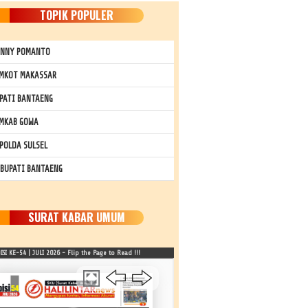
TOPIK POPULER
NNY POMANTO
MKOT MAKASSAR
PATI BANTAENG
MKAB GOWA
POLDA SULSEL
 BUPATI BANTAENG
SURAT KABAR UMUM
SI KE-54 | JULI 2026 - Flip the Page to Read !!!