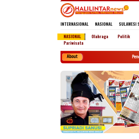
Loncat
ke
konten
INTERNASIONAL
NASIONAL
SULAWESI 
NASIONAL
Olahraga
Politik
Pariwisata
About
Penerbit PT. HAL