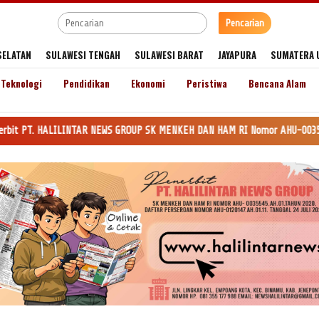
Pencarian
SELATAN
SULAWESI TENGAH
SULAWESI BARAT
JAYAPURA
SUMATERA 
Teknologi
Pendidikan
Ekonomi
Peristiwa
Bencana Alam
ILINTAR NEWS GROUP SK MENKEH DAN HAM RI Nomor AHU-0035545.AH.01.Tahun 20