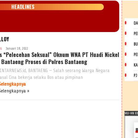
HEADLINES
DA
PE
LLOY
BU
Januari 18, 2022
NG
s “Pelecehan Seksual” Oknum WNA PT Huadi Nickel
PE
y Bantaeng Proses di Polres Bantaeng
KA
INTARNEWS.id, BANTAENG — Salah seorang Warga Negara
PJ
 asal Cina bekerja selaku Bos atau pimpinan
Selengkapnya
Selengkapnya »
SKU-HN EDI