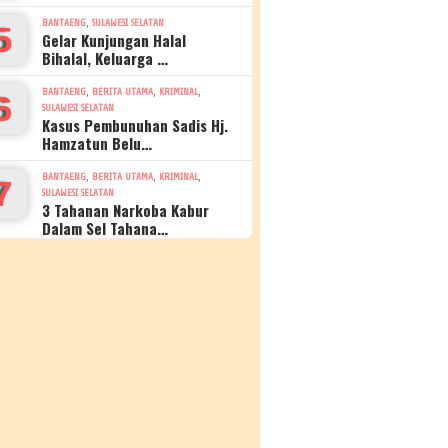
,
BANTAENG
SULAWESI SELATAN
5
Gelar Kunjungan Halal
Bihalal, Keluarga …
,
,
,
BANTAENG
BERITA UTAMA
KRIMINAL
6
SULAWESI SELATAN
Kasus Pembunuhan Sadis Hj.
Hamzatun Belu…
,
,
,
BANTAENG
BERITA UTAMA
KRIMINAL
7
SULAWESI SELATAN
3 Tahanan Narkoba Kabur
Dalam Sel Tahana…