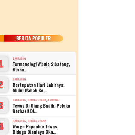
BERITA POPULER
BANTAENG
1
Termonologi A’bulo Sibatang,
Bersa…
BANTAENG
2
Bertepatan Hari Lahirnya,
Abdul Wahab Ke…
,
,
BANTAENG
BERITA UTAMA
KRIMINAL
3
Tewas Di Ujung Badik, Pelaku
Berhasil Di…
,
BANTAENG
BERITA UTAMA
4
Warga Papanloe Tewas
Diduga Dianiaya Okn…