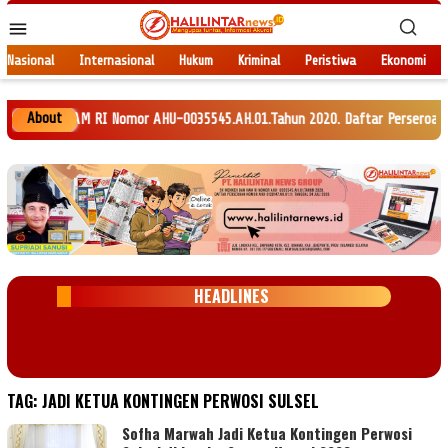
Loncat
Menu
ke
Mobile
konten
Nasional
Internasional
Hukum
Kriminal
Peristiwa
Ekonomi
About
AN HAM RI Nomor AHU-0035545.AH.01.Tahun 2020. Daftar Perseroan Nomor AHU
HEADLINES
TAG:
JADI KETUA KONTINGEN PERWOSI SULSEL
Sofha Marwah Jadi Ketua Kontingen Perwosi