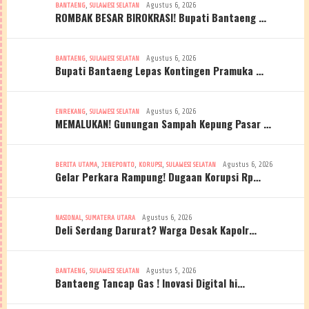
,
Agustus 6, 2026
BANTAENG
SULAWESI SELATAN
ROMBAK BESAR BIROKRASI! Bupati Bantaeng …
,
Agustus 6, 2026
BANTAENG
SULAWESI SELATAN
Bupati Bantaeng Lepas Kontingen Pramuka …
,
Agustus 6, 2026
ENREKANG
SULAWESI SELATAN
MEMALUKAN! Gunungan Sampah Kepung Pasar …
,
,
,
Agustus 6, 2026
BERITA UTAMA
JENEPONTO
KORUPSI
SULAWESI SELATAN
Gelar Perkara Rampung! Dugaan Korupsi Rp…
,
Agustus 6, 2026
NASIONAL
SUMATERA UTARA
Deli Serdang Darurat? Warga Desak Kapolr…
,
Agustus 5, 2026
BANTAENG
SULAWESI SELATAN
Bantaeng Tancap Gas ! Inovasi Digital hi…