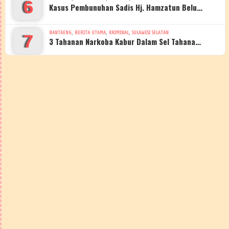
6
Kasus Pembunuhan Sadis Hj. Hamzatun Belu…
,
,
,
BANTAENG
BERITA UTAMA
KRIMINAL
SULAWESI SELATAN
7
3 Tahanan Narkoba Kabur Dalam Sel Tahana…