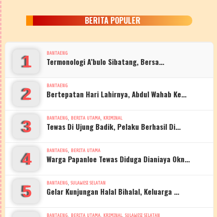
BERITA POPULER
BANTAENG
1
Termonologi A’bulo Sibatang, Bersa…
BANTAENG
2
Bertepatan Hari Lahirnya, Abdul Wahab Ke…
,
,
BANTAENG
BERITA UTAMA
KRIMINAL
3
Tewas Di Ujung Badik, Pelaku Berhasil Di…
,
BANTAENG
BERITA UTAMA
4
Warga Papanloe Tewas Diduga Dianiaya Okn…
,
BANTAENG
SULAWESI SELATAN
5
Gelar Kunjungan Halal Bihalal, Keluarga …
,
,
,
BANTAENG
BERITA UTAMA
KRIMINAL
SULAWESI SELATAN