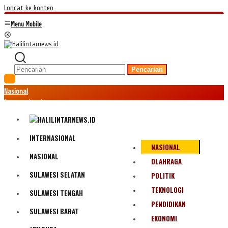
Loncat ke konten
Menu Mobile
Pencarian
Nasional
Internasional
Hukum
Kriminal
Peristiwa
INTERNASIONAL
NASIONAL
Ekonomi
NASIONAL
Politik
OLAHRAGA
Fenomena
SULAWESI SELATAN
POLITIK
Teknologi
TEKNOLOGI
SULAWESI TENGAH
Olahraga
PENDIDIKAN
Pendidikan
SULAWESI BARAT
Bencana Alam
EKONOMI