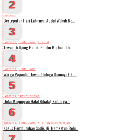
2
Bantaeng
Bertepatan Hari Lahirnya, Abdul Wahab Ke…
3
,
,
Bantaeng
Berita Utama
Kriminal
Tewas Di Ujung Badik, Pelaku Berhasil Di…
4
,
Bantaeng
Berita Utama
Warga Papanloe Tewas Diduga Dianiaya Okn…
5
,
Bantaeng
Sulawesi Selatan
Gelar Kunjungan Halal Bihalal, Keluarga …
6
,
,
,
Bantaeng
Berita Utama
Kriminal
Sulawesi Selatan
Kasus Pembunuhan Sadis Hj. Hamzatun Belu…
7