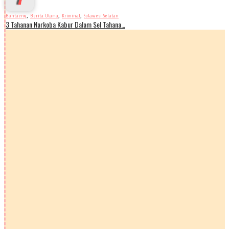
,
,
,
Bantaeng
Berita Utama
Kriminal
Sulawesi Selatan
3 Tahanan Narkoba Kabur Dalam Sel Tahana…