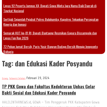
Lepas 92 Peserta Jamnas XII, Bupati Gowa Minta Jaga Nama Baik Daerah di
Tingkat Nasional
Sertijab Sejumlah Pejabat Polres Bulukumba, Kapolres Tekankan Percepatan
Kinerja dan Inovasi
Semarak HUT ke-81 RI, Bupati Bantaeng Resmikan Gapura Bissampole dan
Lepas Fun Run 2026
72 Pekan Jumat Bersih, Paris Yasir Bangun Budaya Bersih Menuju Jeneponto
Bahagia
Tag:
dan Edukasi Kader Posyandu
,
Februari 19, 2024
Gowa
Sulawesi Selatan
TP PKK Gowa dan Fakultas Kedokteran Unhas Gelar
Bakti Sosial dan Edukasi Kader Posyandu
HALILINTARNEWS.id, GOWA – Tim Penggerak PKK Kabupaten Gowa