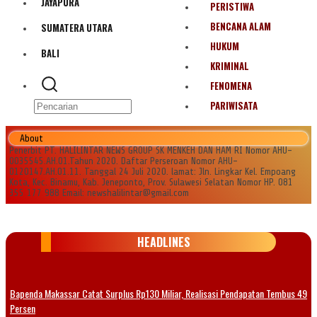
JAYAPURA
PERISTIWA
BENCANA ALAM
SUMATERA UTARA
HUKUM
BALI
KRIMINAL
FENOMENA
PARIWISATA
About
Penerbit PT. HALILINTAR NEWS GROUP SK MENKEH DAN HAM RI Nomor AHU-
0035545.AH.01.Tahun 2020. Daftar Perseroan Nomor AHU-
0120147.AH.01.11. Tanggal 24 Juli 2020. lamat: Jln. Lingkar Kel. Empoang
Kota, Kec. Binamu, Kab. Jeneponto, Prov. Sulawesi Selatan Nomor HP. 081
355 177 988 Email: newshalilintar@gmail.com
HEADLINES
Bapenda Makassar Catat Surplus Rp130 Miliar, Realisasi Pendapatan Tembus 49
Persen