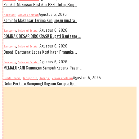
Pemkot Makassar Pastikan PSEL Tetap Berj…
,
Agustus 6, 2026
Makassar
Sulawesi Selatan
Kominfo Makassar Terima Kunjungan Austra…
,
Agustus 6, 2026
Bantaeng
Sulawesi Selatan
ROMBAK BESAR BIROKRASI! Bupati Bantaeng …
,
Agustus 6, 2026
Bantaeng
Sulawesi Selatan
Bupati Bantaeng Lepas Kontingen Pramuka …
,
Agustus 6, 2026
Enrekang
Sulawesi Selatan
MEMALUKAN! Gunungan Sampah Kepung Pasar …
,
,
,
Agustus 6, 2026
Berita Utama
Jeneponto
Korupsi
Sulawesi Selatan
Gelar Perkara Rampung! Dugaan Korupsi Rp…