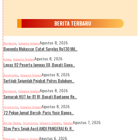
BERITA TERBARU
,
Agustus 8, 2026
Bantaeng
Sulawesi Selatan
Bapenda Makassar Catat Surplus Rp130 Mil…
,
Agustus 8, 2026
Gowa
Sulawesi Selatan
Lepas 92 Peserta Jamnas XII, Bupati Gowa…
,
Agustus 8, 2026
Bulukumba
Sulawesi Selatan
Sertijab Sejumlah Pejabat Polres Bulukum…
,
Agustus 8, 2026
Bantaeng
Sulawesi Selatan
Semarak HUT ke-81 RI, Bupati Bantaeng Re…
,
Agustus 8, 2026
Jeneponto
Sulawesi Selatan
72 Pekan Jumat Bersih, Paris Yasir Bangu…
,
,
,
Agustus 7, 2026
Berita Utama
Jeneponto
Sulawesi Selatan
Takalar
Stop Pers Sejak April ANDI PANGERAI Kr R…
,
Agustus 6, 2026
Makassar
Sulawesi Selatan