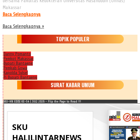
bersama Fakultas Kedokteran Universitas Hasanuddin (Unhas)
Makassar
Baca Selengkapnya
Baca Selengkapnya »
TOPIK POPULER
Danny Pomanto
Pemkot Makassar
Bupati Bantaeng
Pemkab Gowa
Kapolda Sulsel
Pj Bupati Bantaeng
SURAT KABAR UMUM
SKU-HN EDISI KE-54 | JULI 2026 - Flip the Page to Read !!!