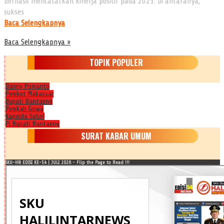
berhasil mencatatkan kinerja positif pada 2023. Di antaranya,
sukses
Baca Selengkapnya
Baca Selengkapnya »
TOPIK POPULER
Danny Pomanto
Pemkot Makassar
Bupati Bantaeng
Pemkab Gowa
Kapolda Sulsel
Pj Bupati Bantaeng
SURAT KABAR UMUM
SKU-HN EDISI KE-54 | JULI 2026 - Flip the Page to Read !!!