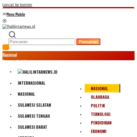
Loncat ke konten
Menu Mobile
Pencarian
Nasional
Internasional
Hukum
Kriminal
Peristiwa
INTERNASIONAL
NASIONAL
Ekonomi
NASIONAL
Politik
OLAHRAGA
Fenomena
SULAWESI SELATAN
POLITIK
Teknologi
TEKNOLOGI
SULAWESI TENGAH
Olahraga
PENDIDIKAN
Pendidikan
SULAWESI BARAT
Bencana Alam
EKONOMI