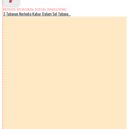
,
,
,
Bantaeng
Berita Utama
Kriminal
Sulawesi Selatan
3 Tahanan Narkoba Kabur Dalam Sel Tahana…