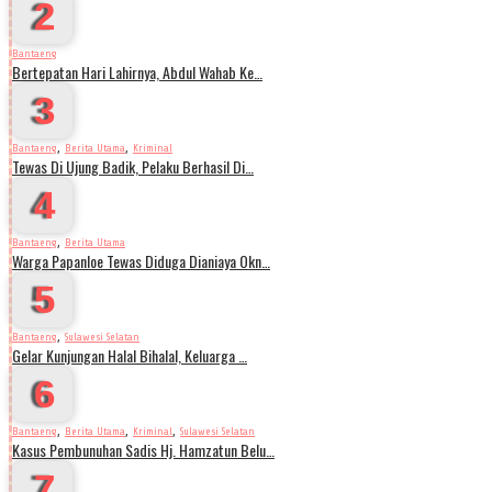
2
Bantaeng
Bertepatan Hari Lahirnya, Abdul Wahab Ke…
3
,
,
Bantaeng
Berita Utama
Kriminal
Tewas Di Ujung Badik, Pelaku Berhasil Di…
4
,
Bantaeng
Berita Utama
Warga Papanloe Tewas Diduga Dianiaya Okn…
5
,
Bantaeng
Sulawesi Selatan
Gelar Kunjungan Halal Bihalal, Keluarga …
6
,
,
,
Bantaeng
Berita Utama
Kriminal
Sulawesi Selatan
Kasus Pembunuhan Sadis Hj. Hamzatun Belu…
7