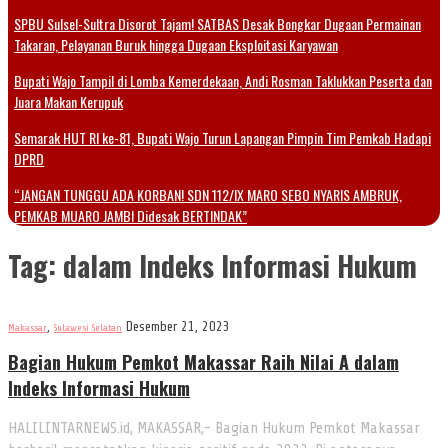
SPBU Sulsel-Sultra Disorot Tajam! SATBAS Desak Bongkar Dugaan Permainan
Takaran, Pelayanan Buruk hingga Dugaan Eksploitasi Karyawan
Bupati Wajo Tampil di Lomba Kemerdekaan, Andi Rosman Taklukkan Peserta dan
Juara Makan Kerupuk
Semarak HUT RI ke-81, Bupati Wajo Turun Lapangan Pimpin Tim Pemkab Hadapi
DPRD
“JANGAN TUNGGU ADA KORBAN! SDN 112/IX MARO SEBO NYARIS AMBRUK,
PEMKAB MUARO JAMBI Didesak BERTINDAK”
Tag:
dalam Indeks Informasi Hukum
,
Desember 21, 2023
Makassar
Sulawesi Selatan
Bagian Hukum Pemkot Makassar Raih Nilai A dalam
Indeks Informasi Hukum
HALILINTARNEWS.id, MAKASSAR,- Bagian Hukum Pemkot Makassar