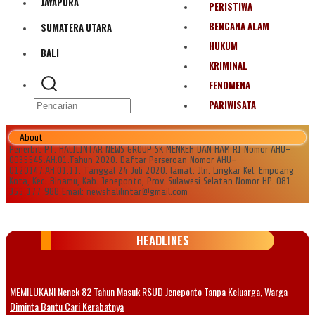
JAYAPURA
PERISTIWA
BENCANA ALAM
SUMATERA UTARA
HUKUM
BALI
KRIMINAL
FENOMENA
PARIWISATA
About
Penerbit PT. HALILINTAR NEWS GROUP SK MENKEH DAN HAM RI Nomor AHU-
0035545.AH.01.Tahun 2020. Daftar Perseroan Nomor AHU-
0120147.AH.01.11. Tanggal 24 Juli 2020. lamat: Jln. Lingkar Kel. Empoang
Kota, Kec. Binamu, Kab. Jeneponto, Prov. Sulawesi Selatan Nomor HP. 081
355 177 988 Email: newshalilintar@gmail.com
HEADLINES
MEMILUKAN! Nenek 82 Tahun Masuk RSUD Jeneponto Tanpa Keluarga, Warga
Diminta Bantu Cari Kerabatnya