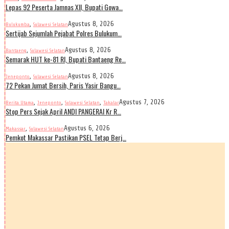
Lepas 92 Peserta Jamnas XII, Bupati Gowa…
,
Agustus 8, 2026
Bulukumba
Sulawesi Selatan
Sertijab Sejumlah Pejabat Polres Bulukum…
,
Agustus 8, 2026
Bantaeng
Sulawesi Selatan
Semarak HUT ke-81 RI, Bupati Bantaeng Re…
,
Agustus 8, 2026
Jeneponto
Sulawesi Selatan
72 Pekan Jumat Bersih, Paris Yasir Bangu…
,
,
,
Agustus 7, 2026
Berita Utama
Jeneponto
Sulawesi Selatan
Takalar
Stop Pers Sejak April ANDI PANGERAI Kr R…
,
Agustus 6, 2026
Makassar
Sulawesi Selatan
Pemkot Makassar Pastikan PSEL Tetap Berj…