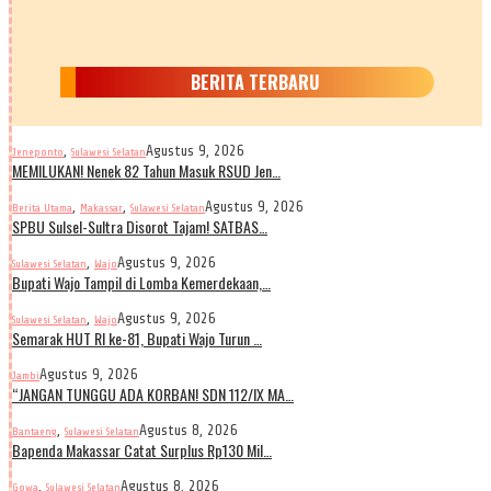
BERITA TERBARU
,
Agustus 9, 2026
Jeneponto
Sulawesi Selatan
MEMILUKAN! Nenek 82 Tahun Masuk RSUD Jen…
,
,
Agustus 9, 2026
Berita Utama
Makassar
Sulawesi Selatan
SPBU Sulsel-Sultra Disorot Tajam! SATBAS…
,
Agustus 9, 2026
Sulawesi Selatan
Wajo
Bupati Wajo Tampil di Lomba Kemerdekaan,…
,
Agustus 9, 2026
Sulawesi Selatan
Wajo
Semarak HUT RI ke-81, Bupati Wajo Turun …
Agustus 9, 2026
Jambi
“JANGAN TUNGGU ADA KORBAN! SDN 112/IX MA…
,
Agustus 8, 2026
Bantaeng
Sulawesi Selatan
Bapenda Makassar Catat Surplus Rp130 Mil…
,
Agustus 8, 2026
Gowa
Sulawesi Selatan