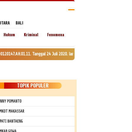
UTARA
BALI
Hukum
Kriminal
Fenomena
Tanggal 24 Juli 2020. lamat: Jln. Lingkar Kel. Empoang Kota, Kec. Binamu
TOPIK POPULER
NNY POMANTO
MKOT MAKASSAR
PATI BANTAENG
MKAB GOWA