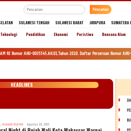
Pencarian
SELATAN
SULAWESI TENGAH
SULAWESI BARAT
JAYAPURA
SUMATERA 
Teknologi
Pendidikan
Ekonomi
Peristiwa
Bencana Alam
0035545.AH.01.Tahun 2020. Daftar Perseroan Nomor AHU-0120147.AH.01.11. 
HEADLINES
DA
PE
BU
,
Agustus 20, 2025
R
SULAWESI SELATAN
ural Night di Rujab Wali Kota Makassar Warnai
PE