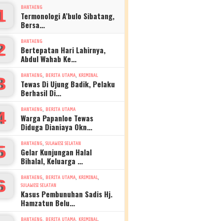
BANTAENG
1
Termonologi A’bulo Sibatang,
Bersa…
BANTAENG
2
Bertepatan Hari Lahirnya,
Abdul Wahab Ke…
,
,
BANTAENG
BERITA UTAMA
KRIMINAL
3
Tewas Di Ujung Badik, Pelaku
Berhasil Di…
,
BANTAENG
BERITA UTAMA
4
Warga Papanloe Tewas
Diduga Dianiaya Okn…
,
BANTAENG
SULAWESI SELATAN
5
Gelar Kunjungan Halal
Bihalal, Keluarga …
,
,
,
BANTAENG
BERITA UTAMA
KRIMINAL
6
SULAWESI SELATAN
Kasus Pembunuhan Sadis Hj.
Hamzatun Belu…
,
,
,
BANTAENG
BERITA UTAMA
KRIMINAL