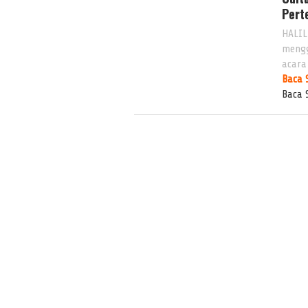
Pert
HALIL
mengg
acara
Baca 
Baca 