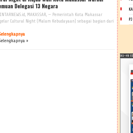
emuan Delegasi 13 Negara
KA
INTARNEWS.id, MAKASSAR, — Pemerintah Kota Makassar
PJ
elar Cultural Night (Malam Kebudayaan) sebagai bagian dari
Selengkapnya
Selengkapnya »
SKU-HN EDI