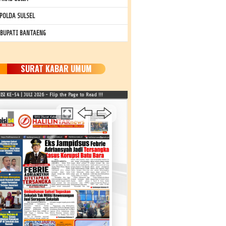
POLDA SULSEL
 BUPATI BANTAENG
SURAT KABAR UMUM
SI KE-54 | JULI 2026 - Flip the Page to Read !!!