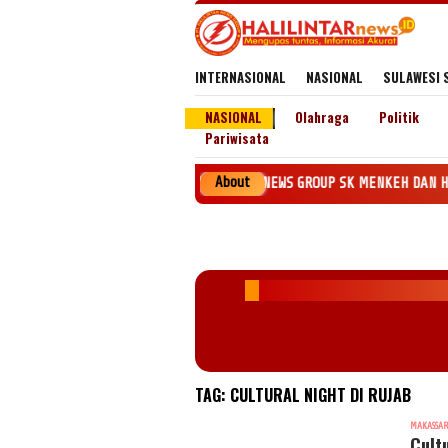
Loncat
ke
konten
INTERNASIONAL
NASIONAL
SULAWESI 
NASIONAL
Olahraga
Politik
Pariwisata
About
Penerbit PT. HALILINTAR NEWS GROUP SK MENKEH DAN HAM RI Nomor AHU-
TAG:
CULTURAL NIGHT DI RUJAB
MAKASSA
Cult