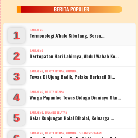
BERITA POPULER
BANTAENG
1
Termonologi A’bulo Sibatang, Bersa…
BANTAENG
2
Bertepatan Hari Lahirnya, Abdul Wahab Ke…
,
,
BANTAENG
BERITA UTAMA
KRIMINAL
3
Tewas Di Ujung Badik, Pelaku Berhasil Di…
,
BANTAENG
BERITA UTAMA
4
Warga Papanloe Tewas Diduga Dianiaya Okn…
,
BANTAENG
SULAWESI SELATAN
5
Gelar Kunjungan Halal Bihalal, Keluarga …
,
,
,
BANTAENG
BERITA UTAMA
KRIMINAL
SULAWESI SELATAN