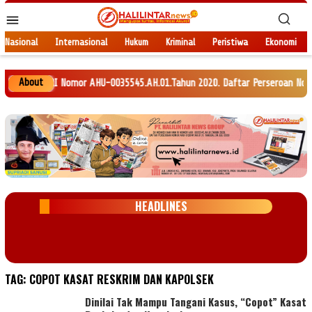
Loncat
Menu
ke
Mobile
konten
Nasional
Internasional
Hukum
Kriminal
Peristiwa
Ekonomi
About
M RI Nomor AHU-0035545.AH.01.Tahun 2020. Daftar Perseroan Nomor AHU-012
HEADLINES
TAG:
COPOT KASAT RESKRIM DAN KAPOLSEK
Dinilai Tak Mampu Tangani Kasus, “Copot” Kasat