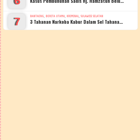
6
Kasus Pembunuhan Sadis Hj. Hamzatun Belu…
,
,
,
BANTAENG
BERITA UTAMA
KRIMINAL
SULAWESI SELATAN
7
3 Tahanan Narkoba Kabur Dalam Sel Tahana…