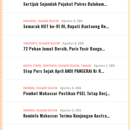
Sertijab Sejumlah Pejabat Polres Bulukum…
,
Agustus 8, 2026
BANTAENG
SULAWESI SELATAN
Semarak HUT ke-81 RI, Bupati Bantaeng Re…
,
Agustus 8, 2026
JENEPONTO
SULAWESI SELATAN
72 Pekan Jumat Bersih, Paris Yasir Bangu…
,
,
,
Agustus 7, 2026
BERITA UTAMA
JENEPONTO
SULAWESI SELATAN
TAKALAR
Stop Pers Sejak April ANDI PANGERAI Kr R…
,
Agustus 6, 2026
MAKASSAR
SULAWESI SELATAN
Pemkot Makassar Pastikan PSEL Tetap Berj…
,
Agustus 6, 2026
MAKASSAR
SULAWESI SELATAN
Kominfo Makassar Terima Kunjungan Austra…