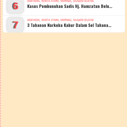
,
,
,
BANTAENG
BERITA UTAMA
KRIMINAL
SULAWESI SELATAN
6
Kasus Pembunuhan Sadis Hj. Hamzatun Belu…
,
,
,
BANTAENG
BERITA UTAMA
KRIMINAL
SULAWESI SELATAN
7
3 Tahanan Narkoba Kabur Dalam Sel Tahana…