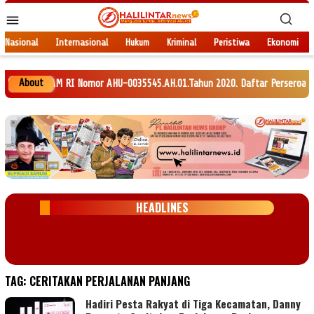
Loncat
Menu
ke
Mobile
konten
Nasional
Internasional
Hukum
Kriminal
Peristiwa
Ekonomi
About
 HAM RI Nomor AHU-0035545.AH.01.Tahun 2020. Daftar Perseroan Nomor AHU-0
HEADLINES
TAG:
CERITAKAN PERJALANAN PANJANG
Hadiri Pesta Rakyat di Tiga Kecamatan, Danny