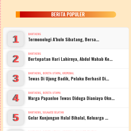
BERITA POPULER
BANTAENG
1
Termonologi A’bulo Sibatang, Bersa…
BANTAENG
2
Bertepatan Hari Lahirnya, Abdul Wahab Ke…
,
,
BANTAENG
BERITA UTAMA
KRIMINAL
3
Tewas Di Ujung Badik, Pelaku Berhasil Di…
,
BANTAENG
BERITA UTAMA
4
Warga Papanloe Tewas Diduga Dianiaya Okn…
,
BANTAENG
SULAWESI SELATAN
5
Gelar Kunjungan Halal Bihalal, Keluarga …