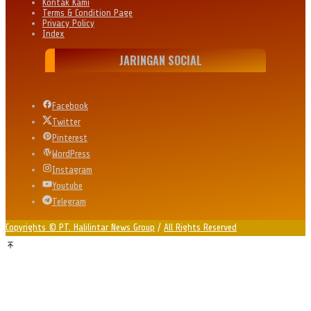
Kontak Kami
Terms & Condition Page
Privacy Policy
Index
JARINGAN SOCIAL
Facebook
Twitter
Pinterest
WordPress
Instagram
Youtube
Telegram
Copyrights © PT. Halilintar News Group
/
All Rights Reserved