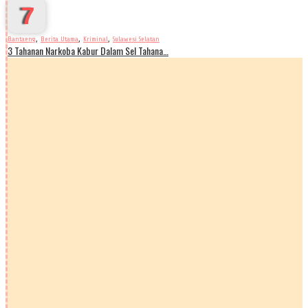
7
,
,
,
Bantaeng
Berita Utama
Kriminal
Sulawesi Selatan
3 Tahanan Narkoba Kabur Dalam Sel Tahana…