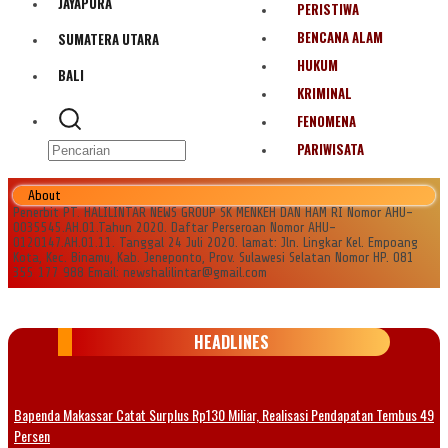
JAYAPURA
PERISTIWA
BENCANA ALAM
SUMATERA UTARA
HUKUM
BALI
KRIMINAL
FENOMENA
PARIWISATA
About
Penerbit PT. HALILINTAR NEWS GROUP SK MENKEH DAN HAM RI Nomor AHU-
0035545.AH.01.Tahun 2020. Daftar Perseroan Nomor AHU-
0120147.AH.01.11. Tanggal 24 Juli 2020. lamat: Jln. Lingkar Kel. Empoang
Kota, Kec. Binamu, Kab. Jeneponto, Prov. Sulawesi Selatan Nomor HP. 081
355 177 988 Email: newshalilintar@gmail.com
HEADLINES
Bapenda Makassar Catat Surplus Rp130 Miliar, Realisasi Pendapatan Tembus 49
Persen