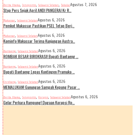
,
,
,
Agustus 7, 2026
Berita Utama
Jeneponto
Sulawesi Selatan
Takalar
Stop Pers Sejak April ANDI PANGERAI Kr R…
,
Agustus 6, 2026
Makassar
Sulawesi Selatan
Pemkot Makassar Pastikan PSEL Tetap Berj…
,
Agustus 6, 2026
Makassar
Sulawesi Selatan
Kominfo Makassar Terima Kunjungan Austra…
,
Agustus 6, 2026
Bantaeng
Sulawesi Selatan
ROMBAK BESAR BIROKRASI! Bupati Bantaeng …
,
Agustus 6, 2026
Bantaeng
Sulawesi Selatan
Bupati Bantaeng Lepas Kontingen Pramuka …
,
Agustus 6, 2026
Enrekang
Sulawesi Selatan
MEMALUKAN! Gunungan Sampah Kepung Pasar …
,
,
,
Agustus 6, 2026
Berita Utama
Jeneponto
Korupsi
Sulawesi Selatan
Gelar Perkara Rampung! Dugaan Korupsi Rp…