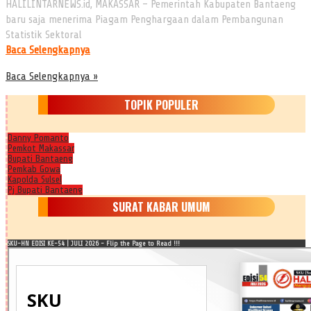
HALILINTARNEWS.id, MAKASSAR – Pemerintah Kabupaten Bantaeng
baru saja menerima Piagam Penghargaan dalam Pembangunan
Statistik Sektoral
Baca Selengkapnya
Baca Selengkapnya »
TOPIK POPULER
Danny Pomanto
Pemkot Makassar
Bupati Bantaeng
Pemkab Gowa
Kapolda Sulsel
Pj Bupati Bantaeng
SURAT KABAR UMUM
SKU-HN EDISI KE-54 | JULI 2026 - Flip the Page to Read !!!