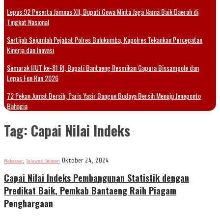
Lepas 92 Peserta Jamnas XII, Bupati Gowa Minta Jaga Nama Baik Daerah di
Tingkat Nasional
Sertijab Sejumlah Pejabat Polres Bulukumba, Kapolres Tekankan Percepatan
Kinerja dan Inovasi
Semarak HUT ke-81 RI, Bupati Bantaeng Resmikan Gapura Bissampole dan
Lepas Fun Run 2026
72 Pekan Jumat Bersih, Paris Yasir Bangun Budaya Bersih Menuju Jeneponto
Bahagia
Tag:
Capai Nilai Indeks
,
Oktober 24, 2024
Makassar
Sulawesi Selatan
Capai Nilai Indeks Pembangunan Statistik dengan
Predikat Baik, Pemkab Bantaeng Raih Piagam
Penghargaan