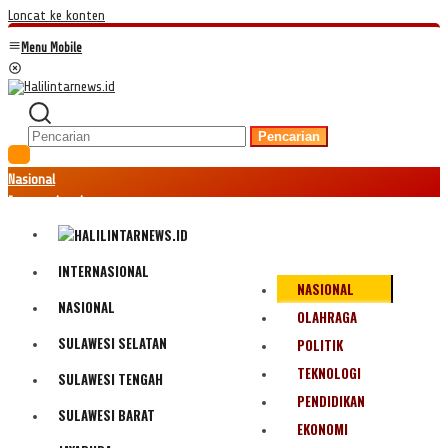
Loncat ke konten
Menu Mobile
Pencarian
Nasional
Internasional
Hukum
Kriminal
Peristiwa
INTERNASIONAL
NASIONAL
Ekonomi
NASIONAL
Politik
OLAHRAGA
Fenomena
SULAWESI SELATAN
POLITIK
Teknologi
TEKNOLOGI
SULAWESI TENGAH
Olahraga
PENDIDIKAN
Pendidikan
SULAWESI BARAT
Bencana Alam
EKONOMI