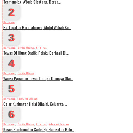
Termonologi A’bulo Sibatang, Bersa…
2
Bantaeng
Bertepatan Hari Lahirnya, Abdul Wahab Ke…
3
,
,
Bantaeng
Berita Utama
Kriminal
Tewas Di Ujung Badik, Pelaku Berhasil Di…
4
,
Bantaeng
Berita Utama
Warga Papanloe Tewas Diduga Dianiaya Okn…
5
,
Bantaeng
Sulawesi Selatan
Gelar Kunjungan Halal Bihalal, Keluarga …
6
,
,
,
Bantaeng
Berita Utama
Kriminal
Sulawesi Selatan
Kasus Pembunuhan Sadis Hj. Hamzatun Belu…