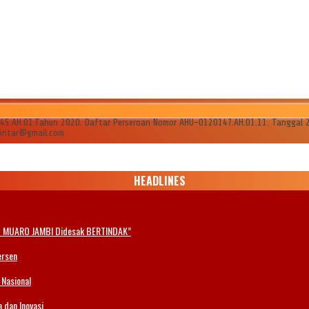
AH.01.Tahun 2020. Daftar Perseroan Nomor AHU-0120147.AH.01.11. Tanggal 24 Ju
ilintar@gmail.com
HEADLINES
 MUARO JAMBI Didesak BERTINDAK”
ersen
 Nasional
 dan Inovasi