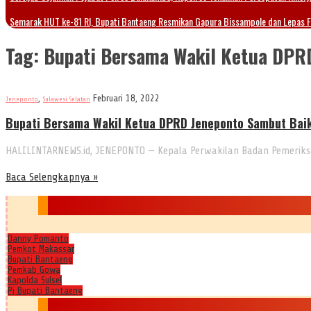
Semarak HUT ke-81 RI, Bupati Bantaeng Resmikan Gapura Bissampole dan Lepas 
Tag:
Bupati Bersama Wakil Ketua DPR
,
Februari 18, 2022
Jeneponto
Sulawesi Selatan
Bupati Bersama Wakil Ketua DPRD Jeneponto Sambut Bai
HALILINTARNEWS.id, JENEPONTO — Kepala Perwakilan Badan Pemeriksa 
Baca Selengkapnya »
Danny Pomanto
Pemkot Makassar
Bupati Bantaeng
Pemkab Gowa
Kapolda Sulsel
Pj Bupati Bantaeng