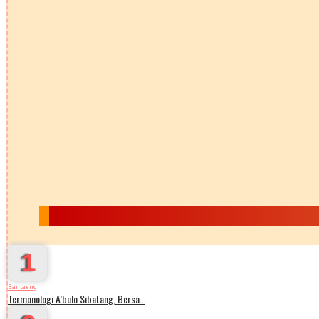
1
Bantaeng
Termonologi A’bulo Sibatang, Bersa…