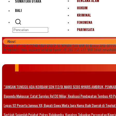
BENCANA ALAM
SUMATERA UTARA
HUKUM
BALI
KRIMINAL
FENOMENA
PARIWISATA
About
Penerbit PT. HALILINTAR NEWS GROUP SK MENKEH DAN HAM RI Nomor AHU-0035545.
Jeneponto, Prov. Sulawesi Selatan Nomor HP. 081 355 177 988 Email: newshal
“JANGAN TUNGGU ADA KORBAN! SDN 112/IX MARO SEBO NYARIS AMBRUK, PEMKAB
Bapenda Makassar Catat Surplus Rp130 Miliar, Realisasi Pendapatan Tembus 49 P
Lepas 92 Peserta Jamnas XII, Bupati Gowa Minta Jaga Nama Baik Daerah di Tingkat
Sertijab Sejumlah Pejabat Polres Bulukumba, Kapolres Tekankan Percepatan Kinerja