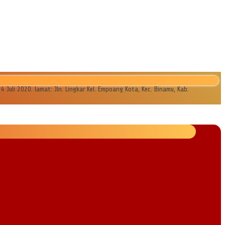
li 2020. lamat: Jln. Lingkar Kel. Empoang Kota, Kec. Binamu, Kab.