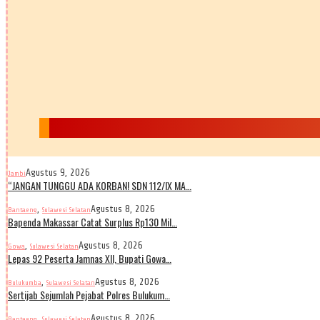
Agustus 9, 2026
Jambi
“JANGAN TUNGGU ADA KORBAN! SDN 112/IX MA…
,
Agustus 8, 2026
Bantaeng
Sulawesi Selatan
Bapenda Makassar Catat Surplus Rp130 Mil…
,
Agustus 8, 2026
Gowa
Sulawesi Selatan
Lepas 92 Peserta Jamnas XII, Bupati Gowa…
,
Agustus 8, 2026
Bulukumba
Sulawesi Selatan
Sertijab Sejumlah Pejabat Polres Bulukum…
,
Agustus 8, 2026
Bantaeng
Sulawesi Selatan