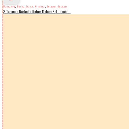
,
,
,
Bantaeng
Berita Utama
Kriminal
Sulawesi Selatan
3 Tahanan Narkoba Kabur Dalam Sel Tahana…