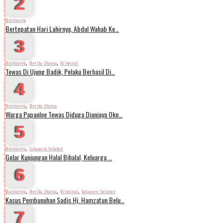
2
Bantaeng
Bertepatan Hari Lahirnya, Abdul Wahab Ke…
3
,
,
Bantaeng
Berita Utama
Kriminal
Tewas Di Ujung Badik, Pelaku Berhasil Di…
4
,
Bantaeng
Berita Utama
Warga Papanloe Tewas Diduga Dianiaya Okn…
5
,
Bantaeng
Sulawesi Selatan
Gelar Kunjungan Halal Bihalal, Keluarga …
6
,
,
,
Bantaeng
Berita Utama
Kriminal
Sulawesi Selatan
Kasus Pembunuhan Sadis Hj. Hamzatun Belu…
7