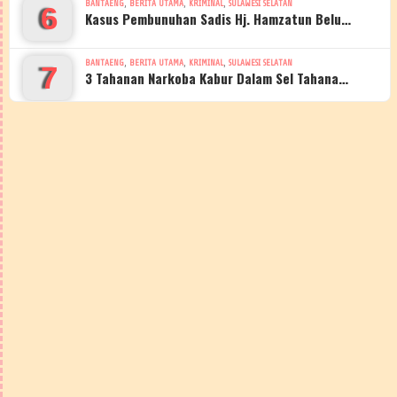
,
,
,
BANTAENG
BERITA UTAMA
KRIMINAL
SULAWESI SELATAN
6
Kasus Pembunuhan Sadis Hj. Hamzatun Belu…
,
,
,
BANTAENG
BERITA UTAMA
KRIMINAL
SULAWESI SELATAN
7
3 Tahanan Narkoba Kabur Dalam Sel Tahana…