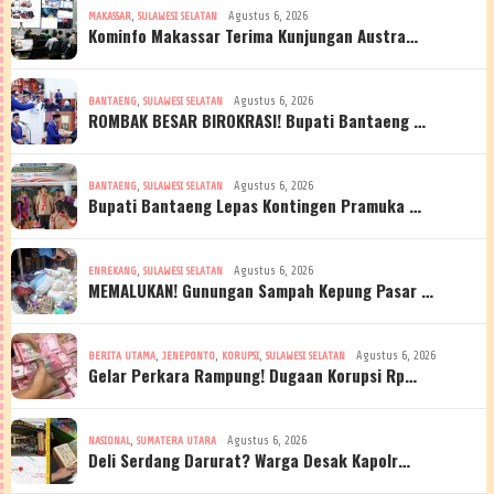
,
Agustus 6, 2026
MAKASSAR
SULAWESI SELATAN
Kominfo Makassar Terima Kunjungan Austra…
,
Agustus 6, 2026
BANTAENG
SULAWESI SELATAN
ROMBAK BESAR BIROKRASI! Bupati Bantaeng …
,
Agustus 6, 2026
BANTAENG
SULAWESI SELATAN
Bupati Bantaeng Lepas Kontingen Pramuka …
,
Agustus 6, 2026
ENREKANG
SULAWESI SELATAN
MEMALUKAN! Gunungan Sampah Kepung Pasar …
,
,
,
Agustus 6, 2026
BERITA UTAMA
JENEPONTO
KORUPSI
SULAWESI SELATAN
Gelar Perkara Rampung! Dugaan Korupsi Rp…
,
Agustus 6, 2026
NASIONAL
SUMATERA UTARA
Deli Serdang Darurat? Warga Desak Kapolr…