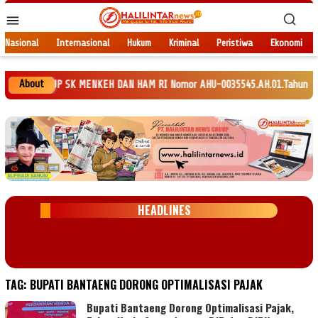
Loncat
Menu
ke
Mobile
konten
Nasional
Internasional
Hukum
Kriminal
Peristiwa
Ekonomi
About
WS GROUP SK MENKEH DAN HAM RI Nomor AHU-0035545.AH.01.Tahun 2020. Daftar
HEADLINES
TAG:
BUPATI BANTAENG DORONG OPTIMALISASI PAJAK
Bupati Bantaeng Dorong Optimalisasi Pajak,