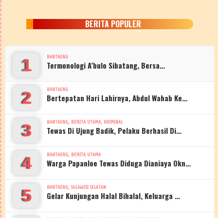
BERITA POPULER
BANTAENG
1
Termonologi A’bulo Sibatang, Bersa…
BANTAENG
2
Bertepatan Hari Lahirnya, Abdul Wahab Ke…
,
,
BANTAENG
BERITA UTAMA
KRIMINAL
3
Tewas Di Ujung Badik, Pelaku Berhasil Di…
,
BANTAENG
BERITA UTAMA
4
Warga Papanloe Tewas Diduga Dianiaya Okn…
,
BANTAENG
SULAWESI SELATAN
5
Gelar Kunjungan Halal Bihalal, Keluarga …