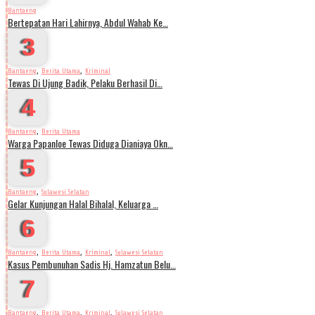
Bantaeng
Bertepatan Hari Lahirnya, Abdul Wahab Ke…
3
,
,
Bantaeng
Berita Utama
Kriminal
Tewas Di Ujung Badik, Pelaku Berhasil Di…
4
,
Bantaeng
Berita Utama
Warga Papanloe Tewas Diduga Dianiaya Okn…
5
,
Bantaeng
Sulawesi Selatan
Gelar Kunjungan Halal Bihalal, Keluarga …
6
,
,
,
Bantaeng
Berita Utama
Kriminal
Sulawesi Selatan
Kasus Pembunuhan Sadis Hj. Hamzatun Belu…
7
,
,
,
Bantaeng
Berita Utama
Kriminal
Sulawesi Selatan