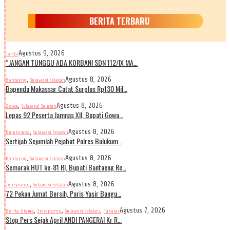
BERITA TERBARU
Agustus 9, 2026
Jambi
“JANGAN TUNGGU ADA KORBAN! SDN 112/IX MA…
,
Agustus 8, 2026
Bantaeng
Sulawesi Selatan
Bapenda Makassar Catat Surplus Rp130 Mil…
,
Agustus 8, 2026
Gowa
Sulawesi Selatan
Lepas 92 Peserta Jamnas XII, Bupati Gowa…
,
Agustus 8, 2026
Bulukumba
Sulawesi Selatan
Sertijab Sejumlah Pejabat Polres Bulukum…
,
Agustus 8, 2026
Bantaeng
Sulawesi Selatan
Semarak HUT ke-81 RI, Bupati Bantaeng Re…
,
Agustus 8, 2026
Jeneponto
Sulawesi Selatan
72 Pekan Jumat Bersih, Paris Yasir Bangu…
,
,
,
Agustus 7, 2026
Berita Utama
Jeneponto
Sulawesi Selatan
Takalar
Stop Pers Sejak April ANDI PANGERAI Kr R…