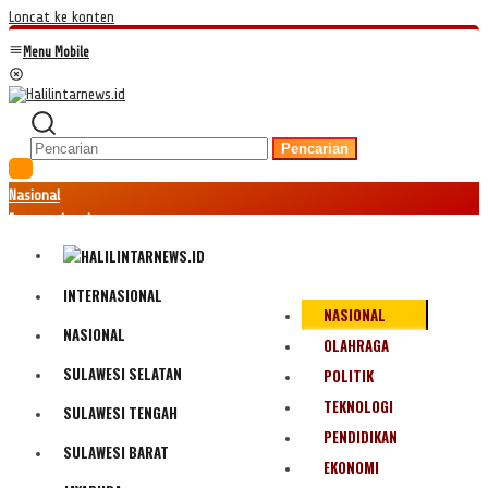
Loncat ke konten
Menu Mobile
Pencarian
Nasional
Internasional
Hukum
Kriminal
Peristiwa
INTERNASIONAL
NASIONAL
Ekonomi
NASIONAL
Politik
OLAHRAGA
Fenomena
SULAWESI SELATAN
POLITIK
Teknologi
TEKNOLOGI
SULAWESI TENGAH
Olahraga
PENDIDIKAN
Pendidikan
SULAWESI BARAT
Bencana Alam
EKONOMI