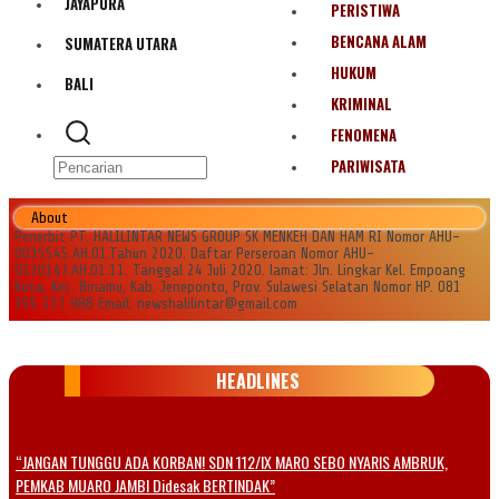
JAYAPURA
PERISTIWA
BENCANA ALAM
SUMATERA UTARA
HUKUM
BALI
KRIMINAL
FENOMENA
PARIWISATA
About
Penerbit PT. HALILINTAR NEWS GROUP SK MENKEH DAN HAM RI Nomor AHU-
0035545.AH.01.Tahun 2020. Daftar Perseroan Nomor AHU-
0120147.AH.01.11. Tanggal 24 Juli 2020. lamat: Jln. Lingkar Kel. Empoang
Kota, Kec. Binamu, Kab. Jeneponto, Prov. Sulawesi Selatan Nomor HP. 081
355 177 988 Email: newshalilintar@gmail.com
HEADLINES
“JANGAN TUNGGU ADA KORBAN! SDN 112/IX MARO SEBO NYARIS AMBRUK,
PEMKAB MUARO JAMBI Didesak BERTINDAK”