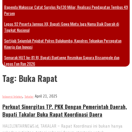
Bapenda Makassar Catat Surplus Rp130 Miliar, Realisasi Pendapatan Tembus 49
Persen
Lepas 92 Peserta Jamnas XII, Bupati Gowa Minta Jaga Nama Baik Daerah di
Tingkat Nasional
Sertijab Sejumlah Pejabat Polres Bulukumba, Kapolres Tekankan Percepatan
Kinerja dan Inovasi
Semarak HUT ke-81 RI, Bupati Bantaeng Resmikan Gapura Bissampole dan
Lepas Fun Run 2026
Tag:
Buka Rapat
,
April 21, 2025
Sulawesi Selatan
Takalar
Perkuat Sinergitas TP. PKK Dengan Pemerintah Daerah,
Bupati Takalar Buka Rapat Koordinasi Daera
HALILINTARNEWS.id, TAKALAR – Rapat Koordinasi ini bukan hanya