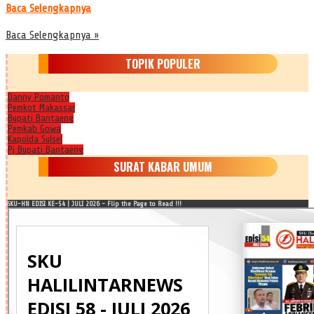
Baca Selengkapnya
Baca Selengkapnya »
TOPIK POPULER
Danny Pomanto
Pemkot Makassar
Bupati Bantaeng
Pemkab Gowa
Kapolda Sulsel
Pj Bupati Bantaeng
SURAT KABAR UMUM
SKU-HN EDISI KE-54 | JULI 2026 - Flip the Page to Read !!!