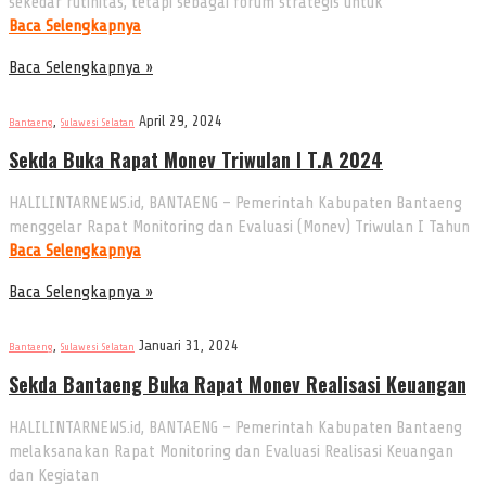
sekedar rutinitas, tetapi sebagai forum strategis untuk
Baca Selengkapnya
Baca Selengkapnya »
,
April 29, 2024
Bantaeng
Sulawesi Selatan
Sekda Buka Rapat Monev Triwulan I T.A 2024
HALILINTARNEWS.id, BANTAENG – Pemerintah Kabupaten Bantaeng
menggelar Rapat Monitoring dan Evaluasi (Monev) Triwulan I Tahun
Baca Selengkapnya
Baca Selengkapnya »
,
Januari 31, 2024
Bantaeng
Sulawesi Selatan
Sekda Bantaeng Buka Rapat Monev Realisasi Keuangan
HALILINTARNEWS.id, BANTAENG – Pemerintah Kabupaten Bantaeng
melaksanakan Rapat Monitoring dan Evaluasi Realisasi Keuangan
dan Kegiatan