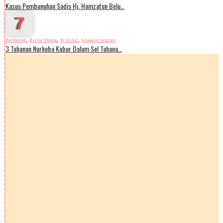
Kasus Pembunuhan Sadis Hj. Hamzatun Belu…
7
,
,
,
Bantaeng
Berita Utama
Kriminal
Sulawesi Selatan
3 Tahanan Narkoba Kabur Dalam Sel Tahana…