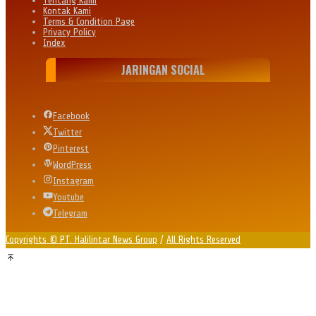
Tentang Kami
Kontak Kami
Terms & Condition Page
Privacy Policy
Index
JARINGAN SOCIAL
Facebook
Twitter
Pinterest
WordPress
Instagram
Youtube
Telegram
Copyrights © PT. Halilintar News Group
/
All Rights Reserved