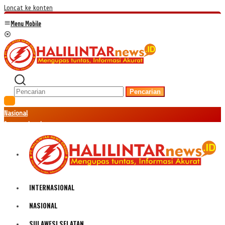
Loncat ke konten
Menu Mobile
Pencarian
Nasional
Internasional
Hukum
Kriminal
Peristiwa
Ekonomi
Politik
INTERNASIONAL
Fenomena
Teknologi
NASIONAL
Olahraga
SULAWESI SELATAN
Pendidikan