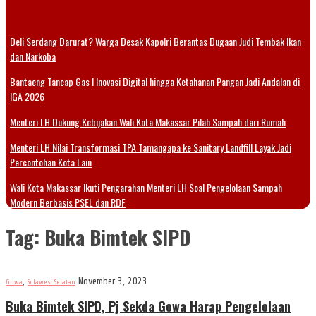
Deli Serdang Darurat? Warga Desak Kapolri Berantas Dugaan Judi Tembak Ikan
dan Narkoba
Bantaeng Tancap Gas ! Inovasi Digital hingga Ketahanan Pangan Jadi Andalan di
IGA 2026
Menteri LH Dukung Kebijakan Wali Kota Makassar Pilah Sampah dari Rumah
Menteri LH Nilai Transformasi TPA Tamangapa ke Sanitary Landfill Layak Jadi
Percontohan Kota Lain
Wali Kota Makassar Ikuti Pengarahan Menteri LH Soal Pengelolaan Sampah
Modern Berbasis PSEL dan RDF
Tag:
Buka Bimtek SIPD
,
November 3, 2023
Gowa
Sulawesi Selatan
Buka Bimtek SIPD, Pj Sekda Gowa Harap Pengelolaan