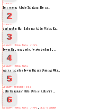
Bantaeng
Termonologi A’bulo Sibatang, Bersa…
2
Bantaeng
Bertepatan Hari Lahirnya, Abdul Wahab Ke…
3
,
,
Bantaeng
Berita Utama
Kriminal
Tewas Di Ujung Badik, Pelaku Berhasil Di…
4
,
Bantaeng
Berita Utama
Warga Papanloe Tewas Diduga Dianiaya Okn…
5
,
Bantaeng
Sulawesi Selatan
Gelar Kunjungan Halal Bihalal, Keluarga …
6
,
,
,
Bantaeng
Berita Utama
Kriminal
Sulawesi Selatan