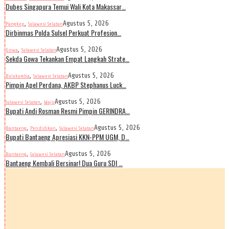
Dubes Singapura Temui Wali Kota Makassar…
,
Agustus 5, 2026
Pangkep
Sulawesi Selatan
Dirbinmas Polda Sulsel Perkuat Profesion…
,
Agustus 5, 2026
Gowa
Sulawesi Selatan
Sekda Gowa Tekankan Empat Langkah Strate…
,
Agustus 5, 2026
Bulukumba
Sulawesi Selatan
Pimpin Apel Perdana, AKBP Stephanus Luck…
,
Agustus 5, 2026
Sulawesi Selatan
Wajo
Bupati Andi Rosman Resmi Pimpin GERINDRA…
,
,
Agustus 5, 2026
Bantaeng
Pendidikan
Sulawesi Selatan
Bupati Bantaeng Apresiasi KKN-PPM UGM, D…
,
Agustus 5, 2026
Bantaeng
Sulawesi Selatan
Bantaeng Kembali Bersinar! Dua Guru SDI …