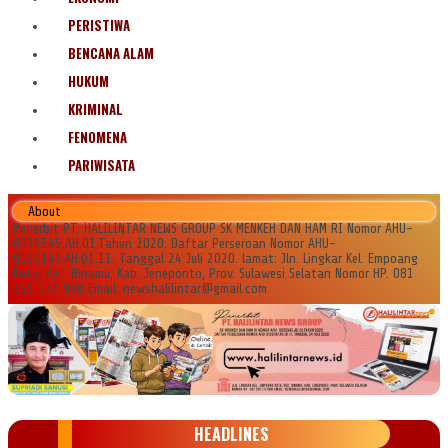
PERISTIWA
BENCANA ALAM
HUKUM
KRIMINAL
FENOMENA
PARIWISATA
About
Penerbit PT. HALILINTAR NEWS GROUP SK MENKEH DAN HAM RI Nomor AHU-
0035545.AH.01.Tahun 2020. Daftar Perseroan Nomor AHU-
0120147.AH.01.11. Tanggal 24 Juli 2020. lamat: Jln. Lingkar Kel. Empoang
Kota, Kec. Binamu, Kab. Jeneponto, Prov. Sulawesi Selatan Nomor HP. 081
355 177 988 Email: newshalilintar@gmail.com
HEADLINES