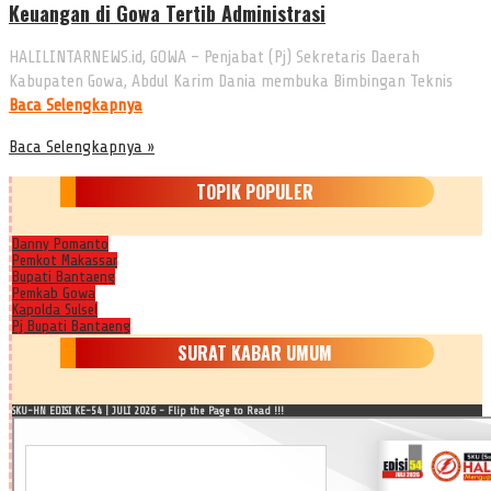
Keuangan di Gowa Tertib Administrasi
HALILINTARNEWS.id, GOWA – Penjabat (Pj) Sekretaris Daerah
Kabupaten Gowa, Abdul Karim Dania membuka Bimbingan Teknis
Baca Selengkapnya
Baca Selengkapnya »
TOPIK POPULER
Danny Pomanto
Pemkot Makassar
Bupati Bantaeng
Pemkab Gowa
Kapolda Sulsel
Pj Bupati Bantaeng
SURAT KABAR UMUM
SKU-HN EDISI KE-54 | JULI 2026 - Flip the Page to Read !!!