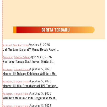
BERITA TERBARU
,
Agustus 6, 2026
Nasional
Sumatera Utara
Deli Serdang Darurat? Warga Desak Kapolr…
,
Agustus 5, 2026
Bantaeng
Sulawesi Selatan
Bantaeng Tancap Gas ! Inovasi Digital hi…
,
Agustus 5, 2026
Makassar
Sulawesi Selatan
Menteri LH Dukung Kebijakan Wali Kota Ma…
,
Agustus 5, 2026
Makassar
Sulawesi Selatan
Menteri LH Nilai Transformasi TPA Tamang…
,
Agustus 5, 2026
Makassar
Sulawesi Selatan
Wali Kota Makassar Ikuti Pengarahan Ment…
,
Agustus 5, 2026
Makassar
Sulawesi Selatan