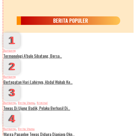
BERITA POPULER
1
Bantaeng
Termonologi A’bulo Sibatang, Bersa…
2
Bantaeng
Bertepatan Hari Lahirnya, Abdul Wahab Ke…
3
,
,
Bantaeng
Berita Utama
Kriminal
Tewas Di Ujung Badik, Pelaku Berhasil Di…
4
,
Bantaeng
Berita Utama
Warga Papanloe Tewas Diduga Dianiaya Okn…