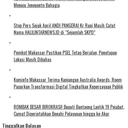
Menuju Jeneponto Bahagia
Stop Pers Sejak April ANDI PANGERAI Kr Rani Masih Catut
Nama HALILINTARNEWS.ID di “Sejumlah SKPD”
Pemkot Makassar Pastikan PSEL Tetap Berjalan, Penetapan
Lokasi Masih Dibahas
Kominfo Makassar Terima Kunjungan Australia Awards, Roem
Paparkan Transformasi Digital Tingkatkan Kepercayaan Publik
ROMBAK BESAR BIROKRASI! Bupati Bantaeng Lantik 19 Pejabat,
Camat Diperintahkan Benahi Pelayanan hingga ke Akar
Tinggalkan Balasan