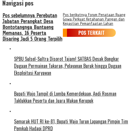
Navigasi pos
Pos sebelumnya
Perebutan
Pos berikutnya
Forum Penataan Ruang
Gowa Perkuat Ketahanan Pangan dan
Jabatan Perangkat Desa
Kepastian Pemanfaatan Lahan
Bontotangnga Bantaeng
POS TERKAIT
Memanas, 16 Peserta
Disaring Jadi 5 Orang Terpilih
SPBU Sulsel-Sultra Disorot Tajam! SATBAS Desak Bongkar
Dugaan Permainan Takaran, Pelayanan Buruk hingga Dugaan
Eksploitasi Karyawan
Bupati Wajo Tampil di Lomba Kemerdekaan, Andi Rosman
Taklukkan Peserta dan Juara Makan Kerupuk
Semarak HUT RI ke-81, Bupati Wajo Turun Lapangan Pimpin Tim
Pemkab Hadapi DPRD