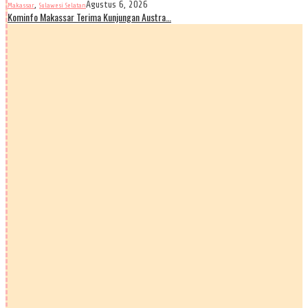
,
Agustus 6, 2026
Makassar
Sulawesi Selatan
Kominfo Makassar Terima Kunjungan Austra…