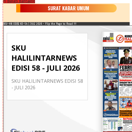
Pj Bupati Bantaeng
SURAT KABAR UMUM
SKU-HN EDISI KE-54 | JULI 2026 - Flip the Page to Read !!!