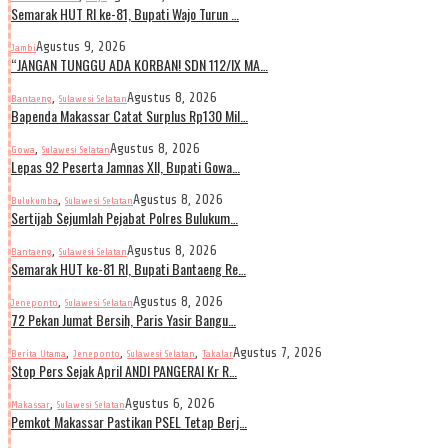
Semarak HUT RI ke-81, Bupati Wajo Turun …
Agustus 9, 2026
Jambi
“JANGAN TUNGGU ADA KORBAN! SDN 112/IX MA…
,
Agustus 8, 2026
Bantaeng
Sulawesi Selatan
Bapenda Makassar Catat Surplus Rp130 Mil…
,
Agustus 8, 2026
Gowa
Sulawesi Selatan
Lepas 92 Peserta Jamnas XII, Bupati Gowa…
,
Agustus 8, 2026
Bulukumba
Sulawesi Selatan
Sertijab Sejumlah Pejabat Polres Bulukum…
,
Agustus 8, 2026
Bantaeng
Sulawesi Selatan
Semarak HUT ke-81 RI, Bupati Bantaeng Re…
,
Agustus 8, 2026
Jeneponto
Sulawesi Selatan
72 Pekan Jumat Bersih, Paris Yasir Bangu…
,
,
,
Agustus 7, 2026
Berita Utama
Jeneponto
Sulawesi Selatan
Takalar
Stop Pers Sejak April ANDI PANGERAI Kr R…
,
Agustus 6, 2026
Makassar
Sulawesi Selatan
Pemkot Makassar Pastikan PSEL Tetap Berj…