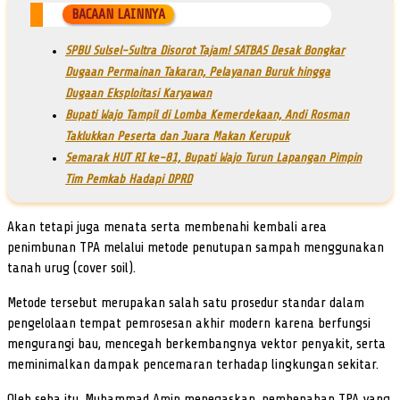
BACAAN LAINNYA
SPBU Sulsel-Sultra Disorot Tajam! SATBAS Desak Bongkar
Dugaan Permainan Takaran, Pelayanan Buruk hingga
Dugaan Eksploitasi Karyawan
Bupati Wajo Tampil di Lomba Kemerdekaan, Andi Rosman
Taklukkan Peserta dan Juara Makan Kerupuk
Semarak HUT RI ke-81, Bupati Wajo Turun Lapangan Pimpin
Tim Pemkab Hadapi DPRD
Akan tetapi juga menata serta membenahi kembali area
penimbunan TPA melalui metode penutupan sampah menggunakan
tanah urug (cover soil).
Metode tersebut merupakan salah satu prosedur standar dalam
pengelolaan tempat pemrosesan akhir modern karena berfungsi
mengurangi bau, mencegah berkembangnya vektor penyakit, serta
meminimalkan dampak pencemaran terhadap lingkungan sekitar.
Oleh seba itu, Muhammad Amin menegaskan, pembenahan TPA yang