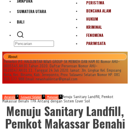
JAYAPURA
PERISTIWA
BENCANA ALAM
SUMATERA UTARA
HUKUM
BALI
KRIMINAL
FENOMENA
PARIWISATA
About
Penerbit PT. HALILINTAR NEWS GROUP SK MENKEH DAN HAM RI Nomor AHU-
0035545.AH.01.Tahun 2020. Daftar Perseroan Nomor AHU-
0120147.AH.01.11. Tanggal 24 Juli 2020. lamat: Jln. Lingkar Kel. Empoang
Kota, Kec. Binamu, Kab. Jeneponto, Prov. Sulawesi Selatan Nomor HP. 081
355 177 988 Email: newshalilintar@gmail.com
Menuju Sanitary Landfill, Pemkot
Beranda
Sulawesi Selatan
Makassar
Makassar Benahi TPA Antang dengan Sistem Cover Soil
Menuju Sanitary Landfill,
Pemkot Makassar Benahi