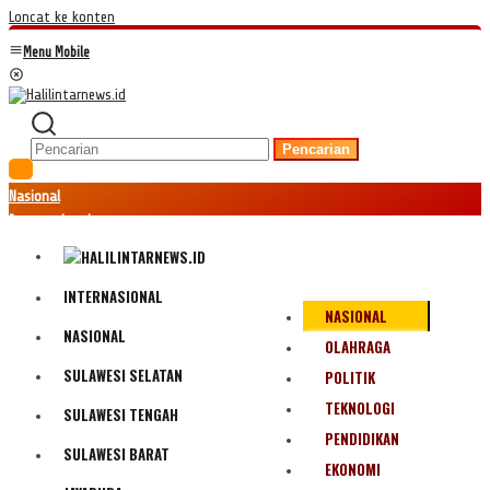
Loncat ke konten
Menu Mobile
Pencarian
Nasional
Internasional
Hukum
Kriminal
Peristiwa
INTERNASIONAL
NASIONAL
Ekonomi
NASIONAL
Politik
OLAHRAGA
Fenomena
SULAWESI SELATAN
POLITIK
Teknologi
TEKNOLOGI
SULAWESI TENGAH
Olahraga
PENDIDIKAN
Pendidikan
SULAWESI BARAT
Bencana Alam
EKONOMI