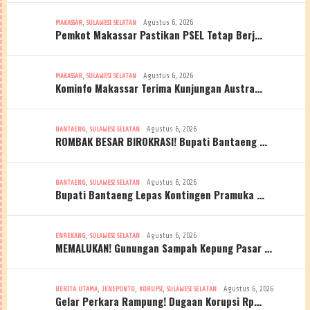
,
Agustus 6, 2026
MAKASSAR
SULAWESI SELATAN
Pemkot Makassar Pastikan PSEL Tetap Berj…
,
Agustus 6, 2026
MAKASSAR
SULAWESI SELATAN
Kominfo Makassar Terima Kunjungan Austra…
,
Agustus 6, 2026
BANTAENG
SULAWESI SELATAN
ROMBAK BESAR BIROKRASI! Bupati Bantaeng …
,
Agustus 6, 2026
BANTAENG
SULAWESI SELATAN
Bupati Bantaeng Lepas Kontingen Pramuka …
,
Agustus 6, 2026
ENREKANG
SULAWESI SELATAN
MEMALUKAN! Gunungan Sampah Kepung Pasar …
,
,
,
Agustus 6, 2026
BERITA UTAMA
JENEPONTO
KORUPSI
SULAWESI SELATAN
Gelar Perkara Rampung! Dugaan Korupsi Rp…