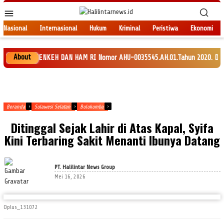
Loncat
Menu
ke
Mobile
konten
Nasional
Internasional
Hukum
Kriminal
Peristiwa
Ekonomi
About
K MENKEH DAN HAM RI Nomor AHU-0035545.AH.01.Tahun 2020. Daftar Perseroan
Beranda
Sulawesi Selatan
Bulukumba
Ditinggal Sejak Lahir di Atas Kapal, Syifa
Kini Terbaring Sakit Menanti Ibunya Datang
PT. Halilintar News Group
Mei 16, 2026
Oplus_131072