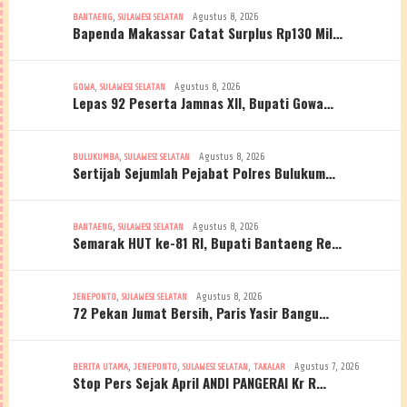
,
Agustus 8, 2026
BANTAENG
SULAWESI SELATAN
Bapenda Makassar Catat Surplus Rp130 Mil…
,
Agustus 8, 2026
GOWA
SULAWESI SELATAN
Lepas 92 Peserta Jamnas XII, Bupati Gowa…
,
Agustus 8, 2026
BULUKUMBA
SULAWESI SELATAN
Sertijab Sejumlah Pejabat Polres Bulukum…
,
Agustus 8, 2026
BANTAENG
SULAWESI SELATAN
Semarak HUT ke-81 RI, Bupati Bantaeng Re…
,
Agustus 8, 2026
JENEPONTO
SULAWESI SELATAN
72 Pekan Jumat Bersih, Paris Yasir Bangu…
,
,
,
Agustus 7, 2026
BERITA UTAMA
JENEPONTO
SULAWESI SELATAN
TAKALAR
Stop Pers Sejak April ANDI PANGERAI Kr R…