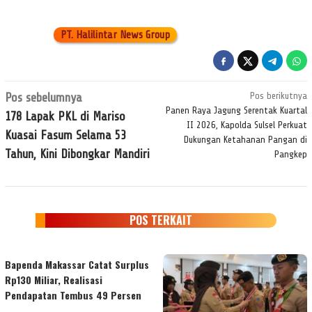
PT. Halilintar News Group
Navigasi
Pos sebelumnya
Pos berikutnya
pos
Panen Raya Jagung Serentak Kuartal
178 Lapak PKL di Mariso
II 2026, Kapolda Sulsel Perkuat
Kuasai Fasum Selama 53
Dukungan Ketahanan Pangan di
Tahun, Kini Dibongkar Mandiri
Pangkep
POS TERKAIT
Bapenda Makassar Catat Surplus
Rp130 Miliar, Realisasi
Pendapatan Tembus 49 Persen