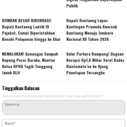
Publik
ROMBAK BESAR BIROKRASI!
Bupati Bantaeng Lepas
Bupati Bantaeng Lantik 19
Kontingen Pramuka Kwarcab
Pejabat, Camat Diperintahkan
Bantaeng Menuju Jambore
Benahi Pelayanan hingga ke Akar
Nasional XII Tahun 2026
MEMALUKAN! Gunungan Sampah
Gelar Perkara Rampung! Dugaan
Kepung Pasar Baraka, Mantan
Korupsi Rp1,6 Miliar Seret Kades
Ketua DPRD Tagih Tanggung
Bontomate’ne ke Ujung
Jawab DLH
Penetapan Tersangka
Tinggalkan Balasan
Alamat email Anda tidak akan dipublikasikan.
Ruas yang wajib ditandai
*