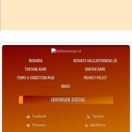
BERANDA
REDAKSI HALILINTARNEWS.ID
TENTANG KAMI
KONTAK KAMI
TERMS & CONDITION PAGE
PRIVACY POLICY
INDEX
JARINGAN SOCIAL
Facebook
Twitter
Pinterest
WordPress