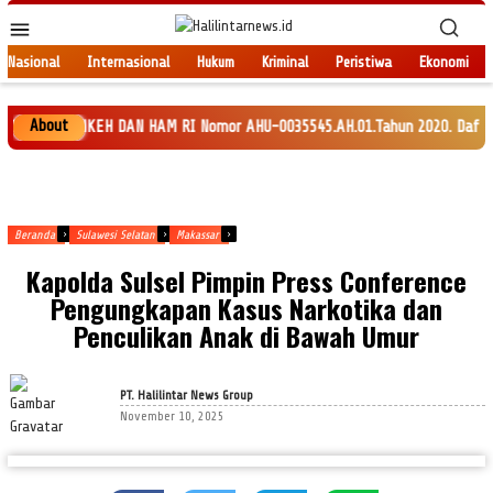
Loncat
Menu
ke
Mobile
konten
Nasional
Internasional
Hukum
Kriminal
Peristiwa
Ekonomi
About
 MENKEH DAN HAM RI Nomor AHU-0035545.AH.01.Tahun 2020. Daftar Perseroan
Beranda
Sulawesi Selatan
Makassar
Kapolda Sulsel Pimpin Press Conference
Pengungkapan Kasus Narkotika dan
Penculikan Anak di Bawah Umur
PT. Halilintar News Group
November 10, 2025