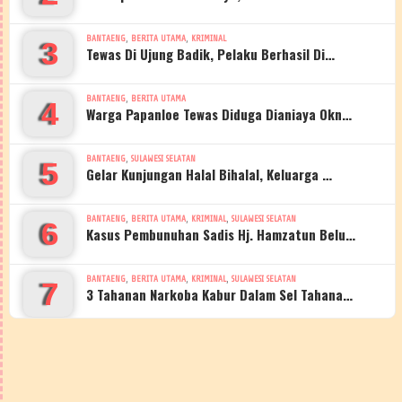
,
,
BANTAENG
BERITA UTAMA
KRIMINAL
3
Tewas Di Ujung Badik, Pelaku Berhasil Di…
,
BANTAENG
BERITA UTAMA
4
Warga Papanloe Tewas Diduga Dianiaya Okn…
,
BANTAENG
SULAWESI SELATAN
5
Gelar Kunjungan Halal Bihalal, Keluarga …
,
,
,
BANTAENG
BERITA UTAMA
KRIMINAL
SULAWESI SELATAN
6
Kasus Pembunuhan Sadis Hj. Hamzatun Belu…
,
,
,
BANTAENG
BERITA UTAMA
KRIMINAL
SULAWESI SELATAN
7
3 Tahanan Narkoba Kabur Dalam Sel Tahana…