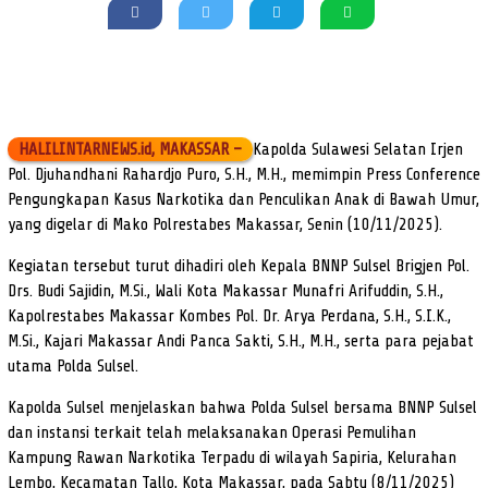
HALILINTARNEWS.id, MAKASSAR –
Kapolda Sulawesi Selatan Irjen
Pol. Djuhandhani Rahardjo Puro, S.H., M.H., memimpin Press Conference
Pengungkapan Kasus Narkotika dan Penculikan Anak di Bawah Umur,
yang digelar di Mako Polrestabes Makassar, Senin (10/11/2025).
Kegiatan tersebut turut dihadiri oleh Kepala BNNP Sulsel Brigjen Pol.
Drs. Budi Sajidin, M.Si., Wali Kota Makassar Munafri Arifuddin, S.H.,
Kapolrestabes Makassar Kombes Pol. Dr. Arya Perdana, S.H., S.I.K.,
M.Si., Kajari Makassar Andi Panca Sakti, S.H., M.H., serta para pejabat
utama Polda Sulsel.
Kapolda Sulsel menjelaskan bahwa Polda Sulsel bersama BNNP Sulsel
dan instansi terkait telah melaksanakan Operasi Pemulihan
Kampung Rawan Narkotika Terpadu di wilayah Sapiria, Kelurahan
Lembo, Kecamatan Tallo, Kota Makassar, pada Sabtu (8/11/2025)