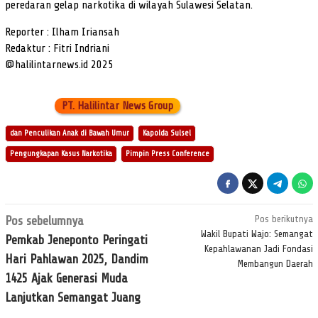
peredaran gelap narkotika di wilayah Sulawesi Selatan.
Reporter : Ilham Iriansah
Redaktur : Fitri Indriani
@halilintarnews.id 2025
PT. Halilintar News Group
dan Penculikan Anak di Bawah Umur
Kapolda Sulsel
Pengungkapan Kasus Narkotika
Pimpin Press Conference
Navigasi
Pos sebelumnya
Pos berikutnya
pos
Wakil Bupati Wajo: Semangat
Pemkab Jeneponto Peringati
Kepahlawanan Jadi Fondasi
Hari Pahlawan 2025, Dandim
Membangun Daerah
1425 Ajak Generasi Muda
Lanjutkan Semangat Juang