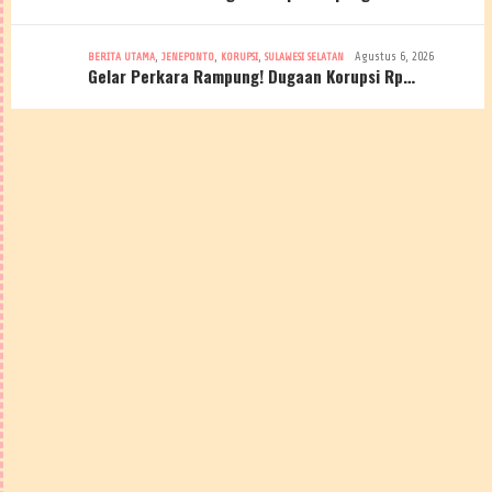
,
,
,
Agustus 6, 2026
BERITA UTAMA
JENEPONTO
KORUPSI
SULAWESI SELATAN
Gelar Perkara Rampung! Dugaan Korupsi Rp…