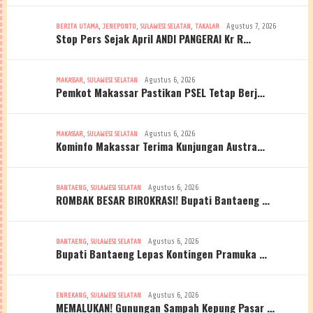
,
,
,
Agustus 7, 2026
BERITA UTAMA
JENEPONTO
SULAWESI SELATAN
TAKALAR
Stop Pers Sejak April ANDI PANGERAI Kr R…
,
Agustus 6, 2026
MAKASSAR
SULAWESI SELATAN
Pemkot Makassar Pastikan PSEL Tetap Berj…
,
Agustus 6, 2026
MAKASSAR
SULAWESI SELATAN
Kominfo Makassar Terima Kunjungan Austra…
,
Agustus 6, 2026
BANTAENG
SULAWESI SELATAN
ROMBAK BESAR BIROKRASI! Bupati Bantaeng …
,
Agustus 6, 2026
BANTAENG
SULAWESI SELATAN
Bupati Bantaeng Lepas Kontingen Pramuka …
,
Agustus 6, 2026
ENREKANG
SULAWESI SELATAN
MEMALUKAN! Gunungan Sampah Kepung Pasar …