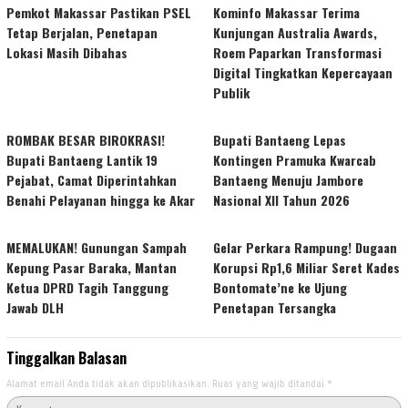
Pemkot Makassar Pastikan PSEL
Kominfo Makassar Terima
Tetap Berjalan, Penetapan
Kunjungan Australia Awards,
Lokasi Masih Dibahas
Roem Paparkan Transformasi
Digital Tingkatkan Kepercayaan
Publik
ROMBAK BESAR BIROKRASI!
Bupati Bantaeng Lepas
Bupati Bantaeng Lantik 19
Kontingen Pramuka Kwarcab
Pejabat, Camat Diperintahkan
Bantaeng Menuju Jambore
Benahi Pelayanan hingga ke Akar
Nasional XII Tahun 2026
MEMALUKAN! Gunungan Sampah
Gelar Perkara Rampung! Dugaan
Kepung Pasar Baraka, Mantan
Korupsi Rp1,6 Miliar Seret Kades
Ketua DPRD Tagih Tanggung
Bontomate’ne ke Ujung
Jawab DLH
Penetapan Tersangka
Tinggalkan Balasan
Alamat email Anda tidak akan dipublikasikan.
Ruas yang wajib ditandai
*