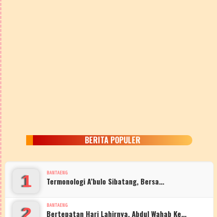
BERITA POPULER
BANTAENG
1
Termonologi A’bulo Sibatang, Bersa…
BANTAENG
2
Bertepatan Hari Lahirnya, Abdul Wahab Ke…