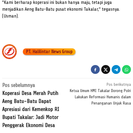
“Kami berharap koperasi ini bukan hanya maju, tetapi juga
menjadikan Aeng Batu-Batu pusat ekonomi Takalar,” tegasnya.
(Usman).
PT. Halilintar News Group
Navigasi
Pos sebelumnya
Pos berikutnya
pos
Ketua Umum HMI Takalar Dorong Polri
Koperasi Desa Merah Putih
Lakukan Reformasi Humanis dalam
Aeng Batu-Batu Dapat
Penanganan Unjuk Rasa
Apresiasi dari Kemenkop RI
Bupati Takalar: Jadi Motor
Penggerak Ekonomi Desa