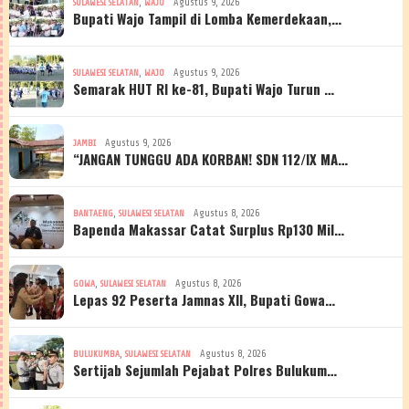
,
Agustus 9, 2026
SULAWESI SELATAN
WAJO
Bupati Wajo Tampil di Lomba Kemerdekaan,…
,
Agustus 9, 2026
SULAWESI SELATAN
WAJO
Semarak HUT RI ke-81, Bupati Wajo Turun …
Agustus 9, 2026
JAMBI
“JANGAN TUNGGU ADA KORBAN! SDN 112/IX MA…
,
Agustus 8, 2026
BANTAENG
SULAWESI SELATAN
Bapenda Makassar Catat Surplus Rp130 Mil…
,
Agustus 8, 2026
GOWA
SULAWESI SELATAN
Lepas 92 Peserta Jamnas XII, Bupati Gowa…
,
Agustus 8, 2026
BULUKUMBA
SULAWESI SELATAN
Sertijab Sejumlah Pejabat Polres Bulukum…