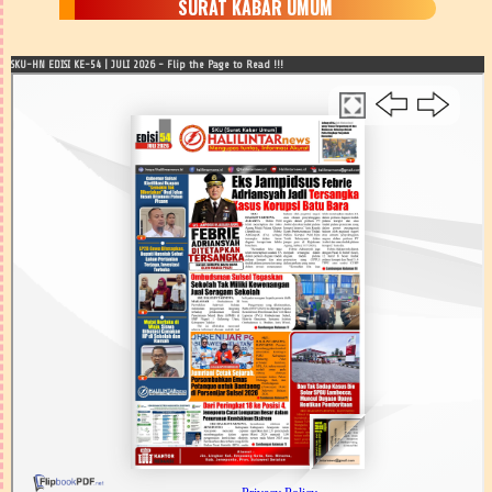
SURAT KABAR UMUM
SKU-HN EDISI KE-54 | JULI 2026 - Flip the Page to Read !!!