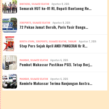
,
Agustus 8, 2026
BANTAENG
SULAWESI SELATAN
Semarak HUT ke-81 RI, Bupati Bantaeng Re…
,
Agustus 8, 2026
JENEPONTO
SULAWESI SELATAN
72 Pekan Jumat Bersih, Paris Yasir Bangu…
,
,
,
Agustus 7, 2026
BERITA UTAMA
JENEPONTO
SULAWESI SELATAN
TAKALAR
Stop Pers Sejak April ANDI PANGERAI Kr R…
,
Agustus 6, 2026
MAKASSAR
SULAWESI SELATAN
Pemkot Makassar Pastikan PSEL Tetap Berj…
,
Agustus 6, 2026
MAKASSAR
SULAWESI SELATAN
Kominfo Makassar Terima Kunjungan Austra…