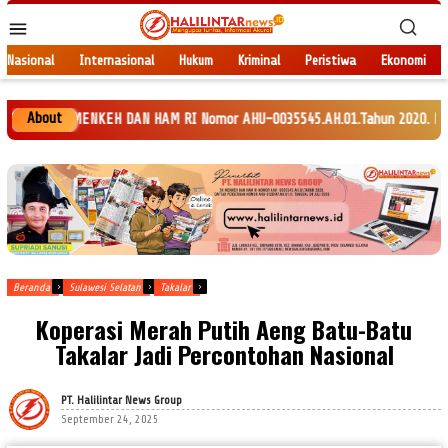
Loncat
Menu
ke
Mobile
konten
Nasional
Internasional
Hukum
Kriminal
Peristiwa
Ekonomi
About
MENKEH DAN HAM RI Nomor AHU-0035545.AH.01.Tahun 2020. Daftar Perseroan N
Beranda
Sulawesi Selatan
Takalar
Koperasi Merah Putih Aeng Batu-Batu
Takalar Jadi Percontohan Nasional
PT. Halilintar News Group
September 24, 2025