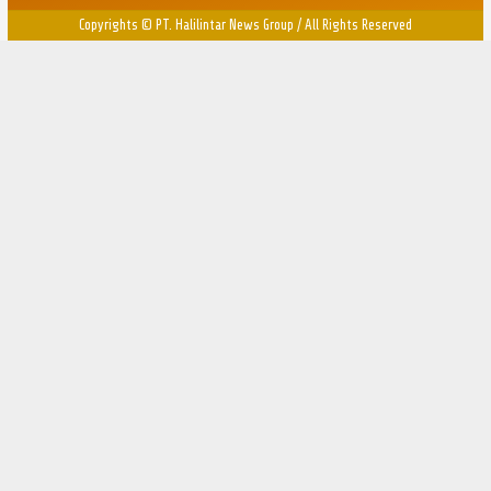
Copyrights © PT. Halilintar News Group
/
All Rights Reserved