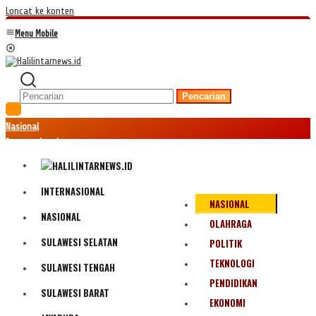
Loncat ke konten
Menu Mobile
Pencarian
Nasional
Internasional
Hukum
Kriminal
Peristiwa
INTERNASIONAL
NASIONAL
Ekonomi
NASIONAL
Politik
OLAHRAGA
Fenomena
SULAWESI SELATAN
POLITIK
Teknologi
TEKNOLOGI
SULAWESI TENGAH
Olahraga
PENDIDIKAN
Pendidikan
SULAWESI BARAT
Bencana Alam
EKONOMI