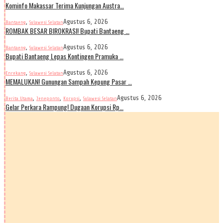
Kominfo Makassar Terima Kunjungan Austra…
,
Agustus 6, 2026
Bantaeng
Sulawesi Selatan
ROMBAK BESAR BIROKRASI! Bupati Bantaeng …
,
Agustus 6, 2026
Bantaeng
Sulawesi Selatan
Bupati Bantaeng Lepas Kontingen Pramuka …
,
Agustus 6, 2026
Enrekang
Sulawesi Selatan
MEMALUKAN! Gunungan Sampah Kepung Pasar …
,
,
,
Agustus 6, 2026
Berita Utama
Jeneponto
Korupsi
Sulawesi Selatan
Gelar Perkara Rampung! Dugaan Korupsi Rp…