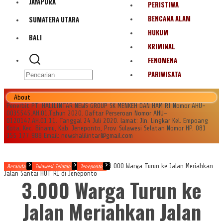
JAYAPURA
PERISTIWA
BENCANA ALAM
SUMATERA UTARA
HUKUM
BALI
KRIMINAL
FENOMENA
PARIWISATA
About
Penerbit PT. HALILINTAR NEWS GROUP SK MENKEH DAN HAM RI Nomor AHU-
0035545.AH.01.Tahun 2020. Daftar Perseroan Nomor AHU-
0120147.AH.01.11. Tanggal 24 Juli 2020. lamat: Jln. Lingkar Kel. Empoang
Kota, Kec. Binamu, Kab. Jeneponto, Prov. Sulawesi Selatan Nomor HP. 081
355 177 988 Email: newshalilintar@gmail.com
3.000 Warga Turun ke Jalan Meriahkan
Beranda
Sulawesi Selatan
Jeneponto
Jalan Santai HUT RI di Jeneponto
3.000 Warga Turun ke
Jalan Meriahkan Jalan