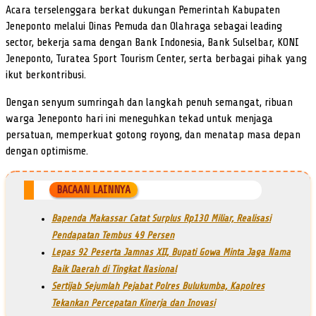
Acara terselenggara berkat dukungan Pemerintah Kabupaten
Jeneponto melalui Dinas Pemuda dan Olahraga sebagai leading
sector, bekerja sama dengan Bank Indonesia, Bank Sulselbar, KONI
Jeneponto, Turatea Sport Tourism Center, serta berbagai pihak yang
ikut berkontribusi.
Dengan senyum sumringah dan langkah penuh semangat, ribuan
warga Jeneponto hari ini meneguhkan tekad untuk menjaga
persatuan, memperkuat gotong royong, dan menatap masa depan
dengan optimisme.
BACAAN LAINNYA
Bapenda Makassar Catat Surplus Rp130 Miliar, Realisasi
Pendapatan Tembus 49 Persen
Lepas 92 Peserta Jamnas XII, Bupati Gowa Minta Jaga Nama
Baik Daerah di Tingkat Nasional
Sertijab Sejumlah Pejabat Polres Bulukumba, Kapolres
Tekankan Percepatan Kinerja dan Inovasi