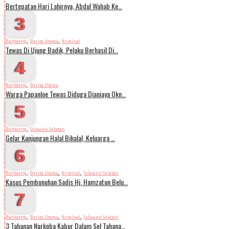
Bertepatan Hari Lahirnya, Abdul Wahab Ke…
3
,
,
Bantaeng
Berita Utama
Kriminal
Tewas Di Ujung Badik, Pelaku Berhasil Di…
4
,
Bantaeng
Berita Utama
Warga Papanloe Tewas Diduga Dianiaya Okn…
5
,
Bantaeng
Sulawesi Selatan
Gelar Kunjungan Halal Bihalal, Keluarga …
6
,
,
,
Bantaeng
Berita Utama
Kriminal
Sulawesi Selatan
Kasus Pembunuhan Sadis Hj. Hamzatun Belu…
7
,
,
,
Bantaeng
Berita Utama
Kriminal
Sulawesi Selatan
3 Tahanan Narkoba Kabur Dalam Sel Tahana…