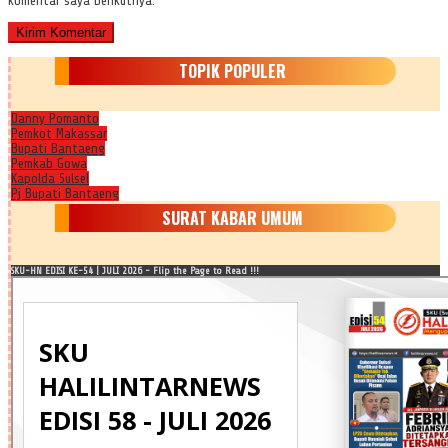
komentar saya berikutnya.
TOPIK POPULER
Danny Pomanto
Pemkot Makassar
Bupati Bantaeng
Pemkab Gowa
Kapolda Sulsel
Pj Bupati Bantaeng
SURAT KABAR UMUM
SKU-HN EDISI KE-54 | JULI 2026 - Flip the Page to Read !!!