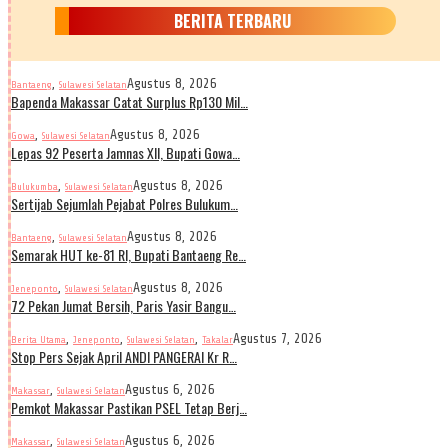
BERITA TERBARU
,
Agustus 8, 2026
Bantaeng
Sulawesi Selatan
Bapenda Makassar Catat Surplus Rp130 Mil…
,
Agustus 8, 2026
Gowa
Sulawesi Selatan
Lepas 92 Peserta Jamnas XII, Bupati Gowa…
,
Agustus 8, 2026
Bulukumba
Sulawesi Selatan
Sertijab Sejumlah Pejabat Polres Bulukum…
,
Agustus 8, 2026
Bantaeng
Sulawesi Selatan
Semarak HUT ke-81 RI, Bupati Bantaeng Re…
,
Agustus 8, 2026
Jeneponto
Sulawesi Selatan
72 Pekan Jumat Bersih, Paris Yasir Bangu…
,
,
,
Agustus 7, 2026
Berita Utama
Jeneponto
Sulawesi Selatan
Takalar
Stop Pers Sejak April ANDI PANGERAI Kr R…
,
Agustus 6, 2026
Makassar
Sulawesi Selatan
Pemkot Makassar Pastikan PSEL Tetap Berj…
,
Agustus 6, 2026
Makassar
Sulawesi Selatan