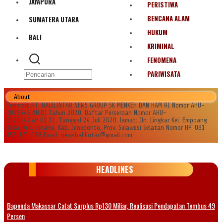
JAYAPURA
PERISTIWA
BENCANA ALAM
SUMATERA UTARA
HUKUM
BALI
KRIMINAL
FENOMENA
PARIWISATA
About
Penerbit PT. HALILINTAR NEWS GROUP SK MENKEH DAN HAM RI Nomor AHU-
0035545.AH.01.Tahun 2020. Daftar Perseroan Nomor AHU-
0120147.AH.01.11. Tanggal 24 Juli 2020. lamat: Jln. Lingkar Kel. Empoang
Kota, Kec. Binamu, Kab. Jeneponto, Prov. Sulawesi Selatan Nomor HP. 081
355 177 988 Email: newshalilintar@gmail.com
HEADLINES
Bapenda Makassar Catat Surplus Rp130 Miliar, Realisasi Pendapatan Tembus 49
Persen