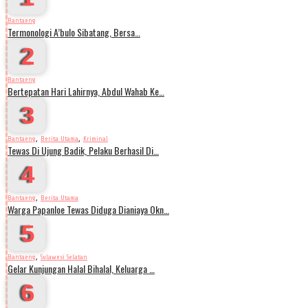
Bantaeng
Termonologi A’bulo Sibatang, Bersa…
2
Bantaeng
Bertepatan Hari Lahirnya, Abdul Wahab Ke…
3
,
,
Bantaeng
Berita Utama
Kriminal
Tewas Di Ujung Badik, Pelaku Berhasil Di…
4
,
Bantaeng
Berita Utama
Warga Papanloe Tewas Diduga Dianiaya Okn…
5
,
Bantaeng
Sulawesi Selatan
Gelar Kunjungan Halal Bihalal, Keluarga …
6