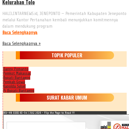
Kelurahan Tolo
HALILINTARNEWS.id, JENEPONTO — Pemerintah Kabupaten Jeneponto
melalui Kantor Pertanahan kembali menunjukkan komitmennya
dalam mendukung program
Baca Selengkapnya
Baca Selengkapnya »
TOPIK POPULER
Danny Pomanto
Pemkot Makassar
Bupati Bantaeng
Pemkab Gowa
Kapolda Sulsel
Pj Bupati Bantaeng
SURAT KABAR UMUM
SKU-HN EDISI KE-54 | JULI 2026 - Flip the Page to Read !!!