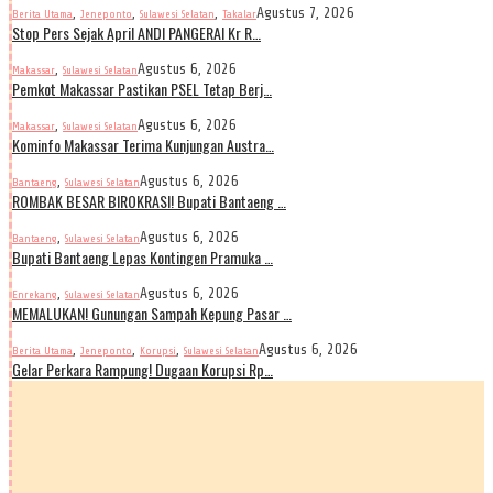
,
,
,
Agustus 7, 2026
Berita Utama
Jeneponto
Sulawesi Selatan
Takalar
Stop Pers Sejak April ANDI PANGERAI Kr R…
,
Agustus 6, 2026
Makassar
Sulawesi Selatan
Pemkot Makassar Pastikan PSEL Tetap Berj…
,
Agustus 6, 2026
Makassar
Sulawesi Selatan
Kominfo Makassar Terima Kunjungan Austra…
,
Agustus 6, 2026
Bantaeng
Sulawesi Selatan
ROMBAK BESAR BIROKRASI! Bupati Bantaeng …
,
Agustus 6, 2026
Bantaeng
Sulawesi Selatan
Bupati Bantaeng Lepas Kontingen Pramuka …
,
Agustus 6, 2026
Enrekang
Sulawesi Selatan
MEMALUKAN! Gunungan Sampah Kepung Pasar …
,
,
,
Agustus 6, 2026
Berita Utama
Jeneponto
Korupsi
Sulawesi Selatan
Gelar Perkara Rampung! Dugaan Korupsi Rp…