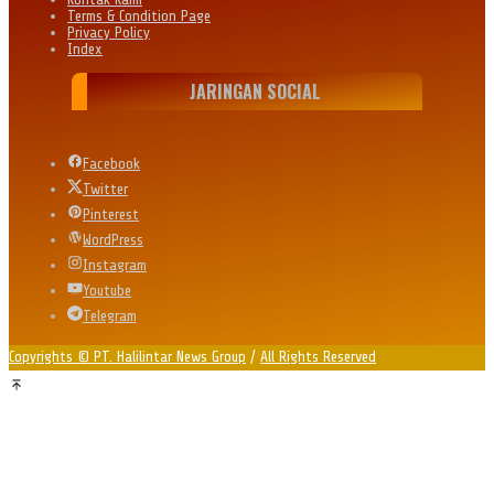
Terms & Condition Page
Privacy Policy
Index
JARINGAN SOCIAL
Facebook
Twitter
Pinterest
WordPress
Instagram
Youtube
Telegram
Copyrights © PT. Halilintar News Group
/
All Rights Reserved