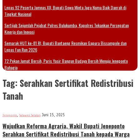
Lepas 92 Peserta Jamnas XII, Bupati Gowa Minta Jaga Nama Baik Daerah di
Tingkat Nasional
Sertijab Sejumlah Pejabat Polres Bulukumba, Kapolres Tekankan Percepatan
Kinerja dan Inovasi
Semarak HUT ke-81 RI, Bupati Bantaeng Resmikan Gapura Bissampole dan
Lepas Fun Run 2026
72 Pekan Jumat Bersih, Paris Yasir Bangun Budaya Bersih Menuju Jeneponto
Bahagia
Tag:
Serahkan Sertifikat Redistribusi
Tanah
,
Juni 15, 2025
Jeneponto
Sulawesi Selatan
Wujudkan Reforma Agraria, Wakil Bupati Jeneponto
Serahkan Sertifikat Redistribusi Tanah kepada Warga