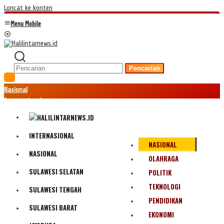
Loncat ke konten
Menu Mobile
Pencarian
Nasional
Internasional
Hukum
Kriminal
Peristiwa
INTERNASIONAL
NASIONAL
Ekonomi
NASIONAL
Politik
OLAHRAGA
Fenomena
SULAWESI SELATAN
POLITIK
Teknologi
TEKNOLOGI
SULAWESI TENGAH
Olahraga
PENDIDIKAN
Pendidikan
SULAWESI BARAT
Bencana Alam
EKONOMI