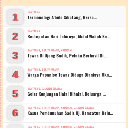
BANTAENG
1
Termonologi A’bulo Sibatang, Bersa…
BANTAENG
2
Bertepatan Hari Lahirnya, Abdul Wahab Ke…
,
,
BANTAENG
BERITA UTAMA
KRIMINAL
3
Tewas Di Ujung Badik, Pelaku Berhasil Di…
,
BANTAENG
BERITA UTAMA
4
Warga Papanloe Tewas Diduga Dianiaya Okn…
,
BANTAENG
SULAWESI SELATAN
5
Gelar Kunjungan Halal Bihalal, Keluarga …
,
,
,
BANTAENG
BERITA UTAMA
KRIMINAL
SULAWESI SELATAN
6
Kasus Pembunuhan Sadis Hj. Hamzatun Belu…
,
,
,
BANTAENG
BERITA UTAMA
KRIMINAL
SULAWESI SELATAN