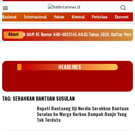
Loncat
Menu
ke
Mobile
konten
Nasional
Internasional
Hukum
Kriminal
Peristiwa
Ekonomi
About
H DAN HAM RI Nomor AHU-0035545.AH.01.Tahun 2020. Daftar Perseroan Nomor 
HEADLINES
TAG:
SERAHKAN BANTUAN SUSULAN
Bupati Bantaeng Uji Nurdin Serahkan Bantuan
Susulan ke Warga Korban Dampak Banjir Yang
Tak Terdata