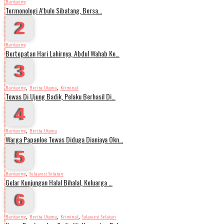
Bantaeng
Termonologi A’bulo Sibatang, Bersa…
2
Bantaeng
Bertepatan Hari Lahirnya, Abdul Wahab Ke…
3
,
,
Bantaeng
Berita Utama
Kriminal
Tewas Di Ujung Badik, Pelaku Berhasil Di…
4
,
Bantaeng
Berita Utama
Warga Papanloe Tewas Diduga Dianiaya Okn…
5
,
Bantaeng
Sulawesi Selatan
Gelar Kunjungan Halal Bihalal, Keluarga …
6
,
,
,
Bantaeng
Berita Utama
Kriminal
Sulawesi Selatan