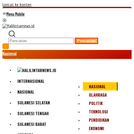
Loncat ke konten
Menu Mobile
Pencarian
Nasional
Internasional
Hukum
Kriminal
Peristiwa
INTERNASIONAL
NASIONAL
Ekonomi
NASIONAL
Politik
OLAHRAGA
Fenomena
SULAWESI SELATAN
POLITIK
Teknologi
TEKNOLOGI
SULAWESI TENGAH
Olahraga
PENDIDIKAN
Pendidikan
SULAWESI BARAT
Bencana Alam
EKONOMI