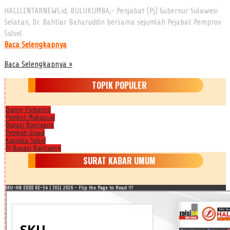
HALILINTARNEWS.id, BULUKUMBA,- Penjabat (Pj) Gubernur Sulawesi
Selatan, Dr. Bahtiar Baharuddin bersama sejumlah Pejabat Pemprov
Sulsel
Baca Selengkapnya
Baca Selengkapnya »
TOPIK POPULER
Danny Pomanto
Pemkot Makassar
Bupati Bantaeng
Pemkab Gowa
Kapolda Sulsel
Pj Bupati Bantaeng
SURAT KABAR UMUM
SKU-HN EDISI KE-54 | JULI 2026 - Flip the Page to Read !!!