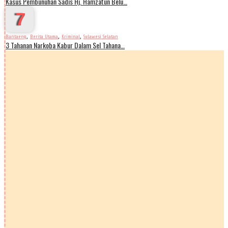
Kasus Pembunuhan Sadis Hj. Hamzatun Belu…
7
,
,
,
Bantaeng
Berita Utama
Kriminal
Sulawesi Selatan
3 Tahanan Narkoba Kabur Dalam Sel Tahana…