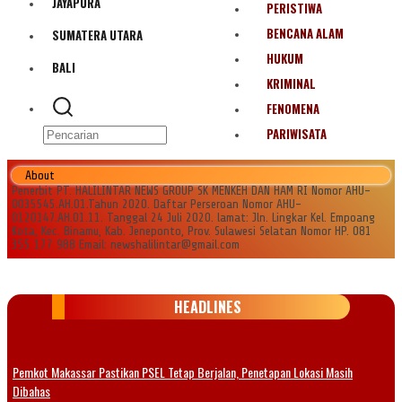
JAYAPURA
PERISTIWA
BENCANA ALAM
SUMATERA UTARA
HUKUM
BALI
KRIMINAL
FENOMENA
PARIWISATA
About
Penerbit PT. HALILINTAR NEWS GROUP SK MENKEH DAN HAM RI Nomor AHU-
0035545.AH.01.Tahun 2020. Daftar Perseroan Nomor AHU-
0120147.AH.01.11. Tanggal 24 Juli 2020. lamat: Jln. Lingkar Kel. Empoang
Kota, Kec. Binamu, Kab. Jeneponto, Prov. Sulawesi Selatan Nomor HP. 081
355 177 988 Email: newshalilintar@gmail.com
HEADLINES
Pemkot Makassar Pastikan PSEL Tetap Berjalan, Penetapan Lokasi Masih
Dibahas