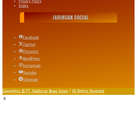
Privacy Policy
Index
JARINGAN SOCIAL
Facebook
Twitter
Pinterest
WordPress
Instagram
Youtube
Telegram
Copyrights © PT. Halilintar News Group
/
All Rights Reserved