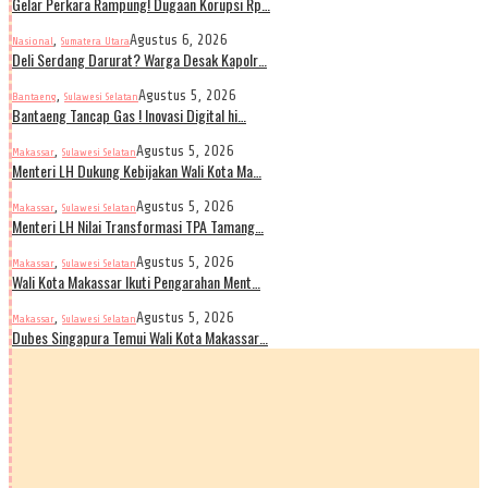
Gelar Perkara Rampung! Dugaan Korupsi Rp…
,
Agustus 6, 2026
Nasional
Sumatera Utara
Deli Serdang Darurat? Warga Desak Kapolr…
,
Agustus 5, 2026
Bantaeng
Sulawesi Selatan
Bantaeng Tancap Gas ! Inovasi Digital hi…
,
Agustus 5, 2026
Makassar
Sulawesi Selatan
Menteri LH Dukung Kebijakan Wali Kota Ma…
,
Agustus 5, 2026
Makassar
Sulawesi Selatan
Menteri LH Nilai Transformasi TPA Tamang…
,
Agustus 5, 2026
Makassar
Sulawesi Selatan
Wali Kota Makassar Ikuti Pengarahan Ment…
,
Agustus 5, 2026
Makassar
Sulawesi Selatan
Dubes Singapura Temui Wali Kota Makassar…