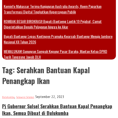
Kominfo Makassar Terima Kunjungan Australia Awards, Roem Paparkan
Transformasi Digital Tingkatkan Kepercayaan Publik
ROMBAK BESAR BIROKRASI! Bupati Bantaeng Lantik 19 Pejabat, Camat
Diperintahkan Benahi Pelayanan hingga ke Akar
Bupati Bantaeng Lepas Kontingen Pramuka Kwarcab Bantaeng Menuju Jambore
Nasional XII Tahun 2026
MEMALUKAN! Gunungan Sampah Kepung Pasar Baraka, Mantan Ketua DPRD
Tagih Tanggung Jawab DLH
Tag:
Serahkan Bantuan Kapal
Penangkap Ikan
,
September 22, 2023
Bulukumba
Sulawesi Selatan
Pj Gubernur Sulsel Serahkan Bantuan Kapal Penangkap
Ikan, Semua Dibuat di Bulukumba