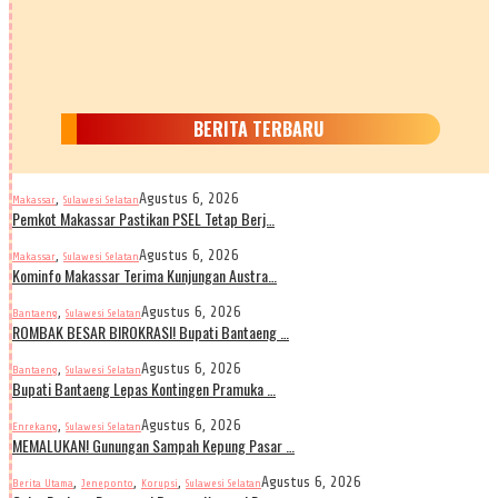
BERITA TERBARU
,
Agustus 6, 2026
Makassar
Sulawesi Selatan
Pemkot Makassar Pastikan PSEL Tetap Berj…
,
Agustus 6, 2026
Makassar
Sulawesi Selatan
Kominfo Makassar Terima Kunjungan Austra…
,
Agustus 6, 2026
Bantaeng
Sulawesi Selatan
ROMBAK BESAR BIROKRASI! Bupati Bantaeng …
,
Agustus 6, 2026
Bantaeng
Sulawesi Selatan
Bupati Bantaeng Lepas Kontingen Pramuka …
,
Agustus 6, 2026
Enrekang
Sulawesi Selatan
MEMALUKAN! Gunungan Sampah Kepung Pasar …
,
,
,
Agustus 6, 2026
Berita Utama
Jeneponto
Korupsi
Sulawesi Selatan