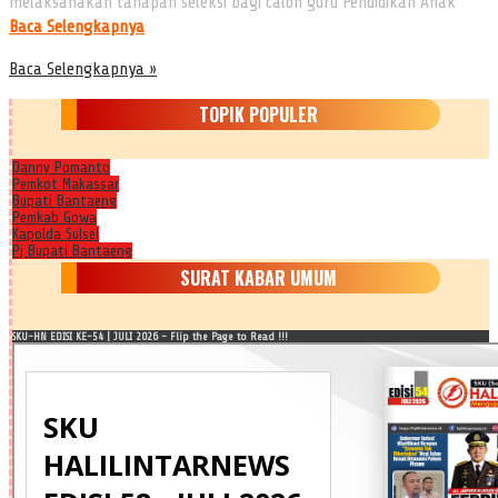
melaksanakan tahapan seleksi bagi calon guru Pendidikan Anak
Baca Selengkapnya
Baca Selengkapnya »
TOPIK POPULER
Danny Pomanto
Pemkot Makassar
Bupati Bantaeng
Pemkab Gowa
Kapolda Sulsel
Pj Bupati Bantaeng
SURAT KABAR UMUM
SKU-HN EDISI KE-54 | JULI 2026 - Flip the Page to Read !!!