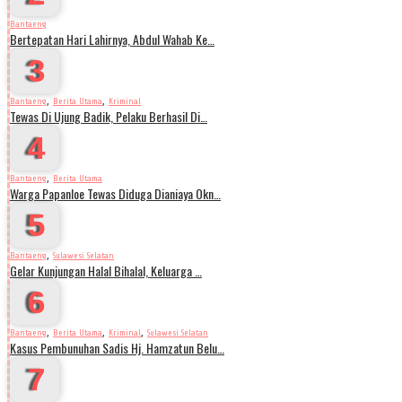
Bantaeng
Bertepatan Hari Lahirnya, Abdul Wahab Ke…
3
,
,
Bantaeng
Berita Utama
Kriminal
Tewas Di Ujung Badik, Pelaku Berhasil Di…
4
,
Bantaeng
Berita Utama
Warga Papanloe Tewas Diduga Dianiaya Okn…
5
,
Bantaeng
Sulawesi Selatan
Gelar Kunjungan Halal Bihalal, Keluarga …
6
,
,
,
Bantaeng
Berita Utama
Kriminal
Sulawesi Selatan
Kasus Pembunuhan Sadis Hj. Hamzatun Belu…
7