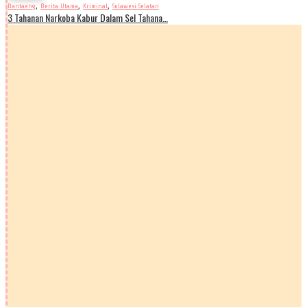
,
,
,
Bantaeng
Berita Utama
Kriminal
Sulawesi Selatan
3 Tahanan Narkoba Kabur Dalam Sel Tahana…