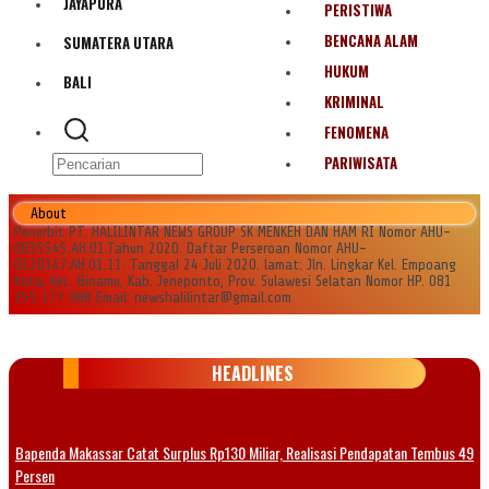
JAYAPURA
PERISTIWA
BENCANA ALAM
SUMATERA UTARA
HUKUM
BALI
KRIMINAL
FENOMENA
PARIWISATA
About
Penerbit PT. HALILINTAR NEWS GROUP SK MENKEH DAN HAM RI Nomor AHU-
0035545.AH.01.Tahun 2020. Daftar Perseroan Nomor AHU-
0120147.AH.01.11. Tanggal 24 Juli 2020. lamat: Jln. Lingkar Kel. Empoang
Kota, Kec. Binamu, Kab. Jeneponto, Prov. Sulawesi Selatan Nomor HP. 081
355 177 988 Email: newshalilintar@gmail.com
HEADLINES
Bapenda Makassar Catat Surplus Rp130 Miliar, Realisasi Pendapatan Tembus 49
Persen