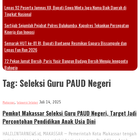
Lepas 92 Peserta Jamnas XII, Bupati Gowa Minta Jaga Nama Baik Daerah di
Tingkat Nasional
Sertijab Sejumlah Pejabat Polres Bulukumba, Kapolres Tekankan Percepatan
Kinerja dan Inovasi
Semarak HUT ke-81 RI, Bupati Bantaeng Resmikan Gapura Bissampole dan
Lepas Fun Run 2026
72 Pekan Jumat Bersih, Paris Yasir Bangun Budaya Bersih Menuju Jeneponto
Bahagia
Tag:
Seleksi Guru PAUD Negeri
,
Juli 14, 2025
Makassar
Sulawesi Selatan
Pemkot Makassar Seleksi Guru PAUD Negeri, Target Jadi
Percontohan Pendidikan Anak Usia Dini
HALILINTARNEWS.id, MAKASSAR — Pemerintah Kota Makassar tengah