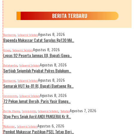
BERITA TERBARU
,
Agustus 8, 2026
Bantaeng
Sulawesi Selatan
Bapenda Makassar Catat Surplus Rp130 Mil…
,
Agustus 8, 2026
Gowa
Sulawesi Selatan
Lepas 92 Peserta Jamnas XII, Bupati Gowa…
,
Agustus 8, 2026
Bulukumba
Sulawesi Selatan
Sertijab Sejumlah Pejabat Polres Bulukum…
,
Agustus 8, 2026
Bantaeng
Sulawesi Selatan
Semarak HUT ke-81 RI, Bupati Bantaeng Re…
,
Agustus 8, 2026
Jeneponto
Sulawesi Selatan
72 Pekan Jumat Bersih, Paris Yasir Bangu…
,
,
,
Agustus 7, 2026
Berita Utama
Jeneponto
Sulawesi Selatan
Takalar
Stop Pers Sejak April ANDI PANGERAI Kr R…
,
Agustus 6, 2026
Makassar
Sulawesi Selatan
Pemkot Makassar Pastikan PSEL Tetap Berj…