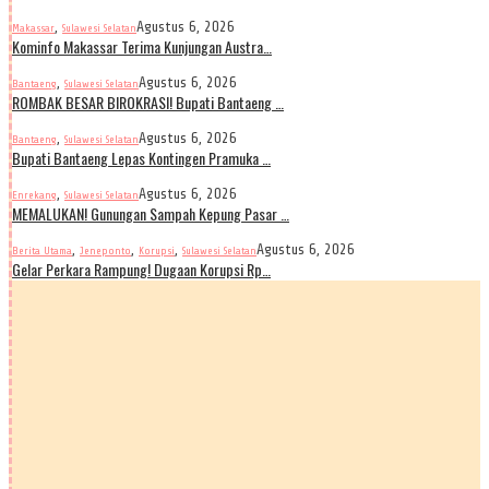
,
Agustus 6, 2026
Makassar
Sulawesi Selatan
Kominfo Makassar Terima Kunjungan Austra…
,
Agustus 6, 2026
Bantaeng
Sulawesi Selatan
ROMBAK BESAR BIROKRASI! Bupati Bantaeng …
,
Agustus 6, 2026
Bantaeng
Sulawesi Selatan
Bupati Bantaeng Lepas Kontingen Pramuka …
,
Agustus 6, 2026
Enrekang
Sulawesi Selatan
MEMALUKAN! Gunungan Sampah Kepung Pasar …
,
,
,
Agustus 6, 2026
Berita Utama
Jeneponto
Korupsi
Sulawesi Selatan
Gelar Perkara Rampung! Dugaan Korupsi Rp…