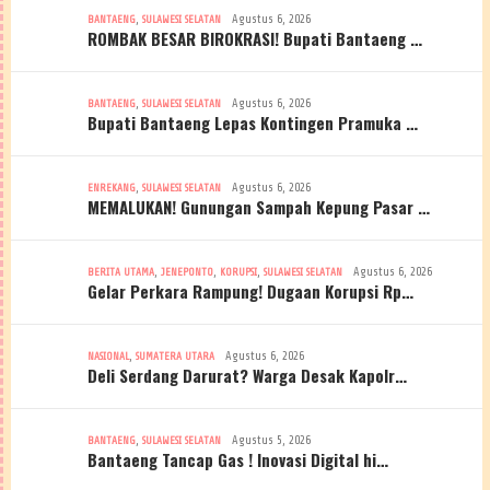
,
Agustus 6, 2026
BANTAENG
SULAWESI SELATAN
ROMBAK BESAR BIROKRASI! Bupati Bantaeng …
,
Agustus 6, 2026
BANTAENG
SULAWESI SELATAN
Bupati Bantaeng Lepas Kontingen Pramuka …
,
Agustus 6, 2026
ENREKANG
SULAWESI SELATAN
MEMALUKAN! Gunungan Sampah Kepung Pasar …
,
,
,
Agustus 6, 2026
BERITA UTAMA
JENEPONTO
KORUPSI
SULAWESI SELATAN
Gelar Perkara Rampung! Dugaan Korupsi Rp…
,
Agustus 6, 2026
NASIONAL
SUMATERA UTARA
Deli Serdang Darurat? Warga Desak Kapolr…
,
Agustus 5, 2026
BANTAENG
SULAWESI SELATAN
Bantaeng Tancap Gas ! Inovasi Digital hi…