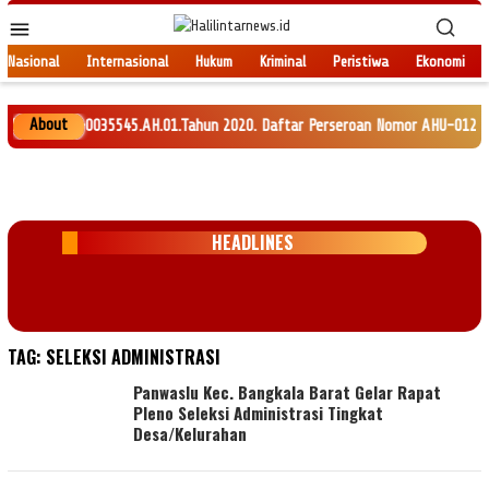
Loncat
Menu
ke
Mobile
konten
Nasional
Internasional
Hukum
Kriminal
Peristiwa
Ekonomi
About
HU-0035545.AH.01.Tahun 2020. Daftar Perseroan Nomor AHU-0120147.AH.01.11
HEADLINES
TAG:
SELEKSI ADMINISTRASI
Panwaslu Kec. Bangkala Barat Gelar Rapat
Pleno Seleksi Administrasi Tingkat
Desa/Kelurahan