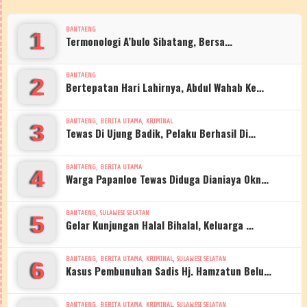
BANTAENG
1
Termonologi A’bulo Sibatang, Bersa…
BANTAENG
2
Bertepatan Hari Lahirnya, Abdul Wahab Ke…
,
,
BANTAENG
BERITA UTAMA
KRIMINAL
3
Tewas Di Ujung Badik, Pelaku Berhasil Di…
,
BANTAENG
BERITA UTAMA
4
Warga Papanloe Tewas Diduga Dianiaya Okn…
,
BANTAENG
SULAWESI SELATAN
5
Gelar Kunjungan Halal Bihalal, Keluarga …
,
,
,
BANTAENG
BERITA UTAMA
KRIMINAL
SULAWESI SELATAN
6
Kasus Pembunuhan Sadis Hj. Hamzatun Belu…
,
,
,
BANTAENG
BERITA UTAMA
KRIMINAL
SULAWESI SELATAN