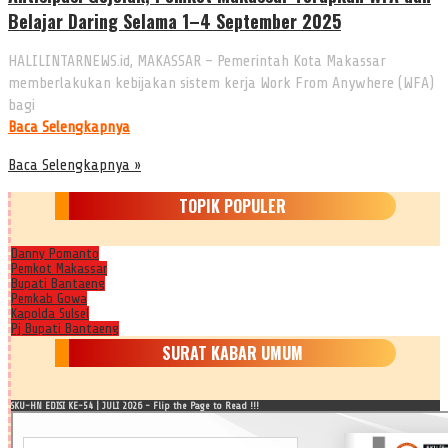
Belajar Daring Selama 1–4 September 2025
HALILINTARNEWS.id, MAKASSAR – Pemerintah Kota Makassar
memberlakukan kebijakan sistem kerja Work From Anywhere (WFA)
bagi
Baca Selengkapnya
Baca Selengkapnya »
TOPIK POPULER
Danny Pomanto
Pemkot Makassar
Bupati Bantaeng
Pemkab Gowa
Kapolda Sulsel
Pj Bupati Bantaeng
SURAT KABAR UMUM
SKU-HN EDISI KE-54 | JULI 2026 - Flip the Page to Read !!!