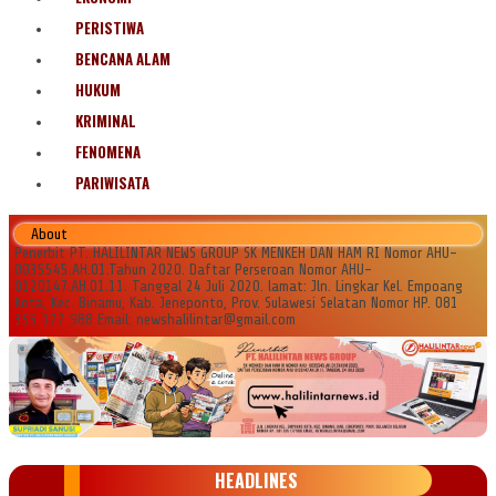
PERISTIWA
BENCANA ALAM
HUKUM
KRIMINAL
FENOMENA
PARIWISATA
About
Penerbit PT. HALILINTAR NEWS GROUP SK MENKEH DAN HAM RI Nomor AHU-
0035545.AH.01.Tahun 2020. Daftar Perseroan Nomor AHU-
0120147.AH.01.11. Tanggal 24 Juli 2020. lamat: Jln. Lingkar Kel. Empoang
Kota, Kec. Binamu, Kab. Jeneponto, Prov. Sulawesi Selatan Nomor HP. 081
355 177 988 Email: newshalilintar@gmail.com
HEADLINES