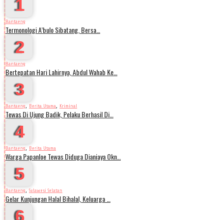
1
Bantaeng
Termonologi A’bulo Sibatang, Bersa…
2
Bantaeng
Bertepatan Hari Lahirnya, Abdul Wahab Ke…
3
,
,
Bantaeng
Berita Utama
Kriminal
Tewas Di Ujung Badik, Pelaku Berhasil Di…
4
,
Bantaeng
Berita Utama
Warga Papanloe Tewas Diduga Dianiaya Okn…
5
,
Bantaeng
Sulawesi Selatan
Gelar Kunjungan Halal Bihalal, Keluarga …
6