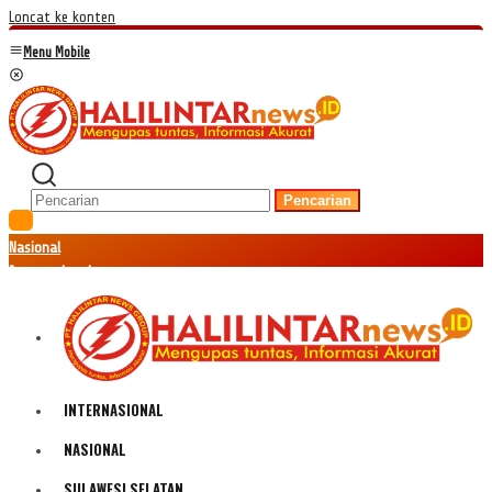
Loncat ke konten
Menu Mobile
Pencarian
Nasional
Internasional
Hukum
Kriminal
Peristiwa
Ekonomi
Politik
INTERNASIONAL
Fenomena
Teknologi
NASIONAL
Olahraga
SULAWESI SELATAN
Pendidikan