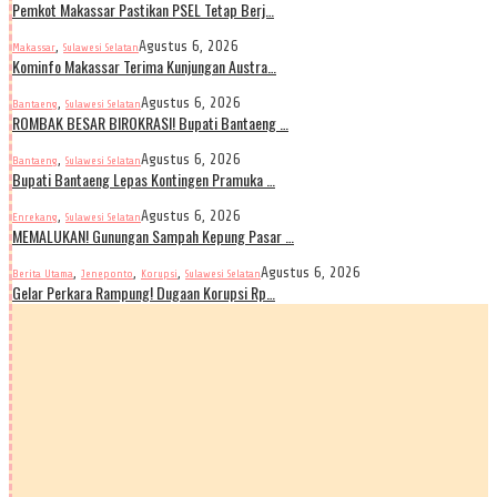
Pemkot Makassar Pastikan PSEL Tetap Berj…
,
Agustus 6, 2026
Makassar
Sulawesi Selatan
Kominfo Makassar Terima Kunjungan Austra…
,
Agustus 6, 2026
Bantaeng
Sulawesi Selatan
ROMBAK BESAR BIROKRASI! Bupati Bantaeng …
,
Agustus 6, 2026
Bantaeng
Sulawesi Selatan
Bupati Bantaeng Lepas Kontingen Pramuka …
,
Agustus 6, 2026
Enrekang
Sulawesi Selatan
MEMALUKAN! Gunungan Sampah Kepung Pasar …
,
,
,
Agustus 6, 2026
Berita Utama
Jeneponto
Korupsi
Sulawesi Selatan
Gelar Perkara Rampung! Dugaan Korupsi Rp…