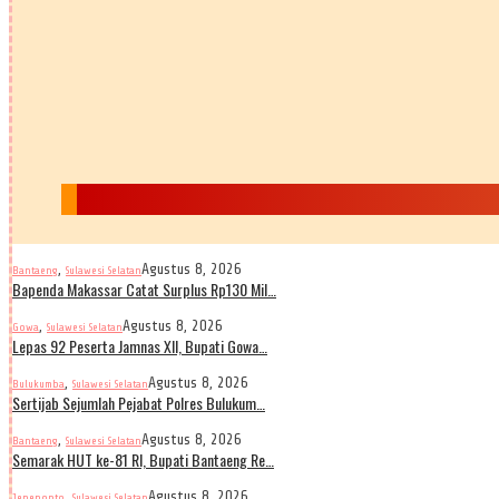
,
Agustus 8, 2026
Bantaeng
Sulawesi Selatan
Bapenda Makassar Catat Surplus Rp130 Mil…
,
Agustus 8, 2026
Gowa
Sulawesi Selatan
Lepas 92 Peserta Jamnas XII, Bupati Gowa…
,
Agustus 8, 2026
Bulukumba
Sulawesi Selatan
Sertijab Sejumlah Pejabat Polres Bulukum…
,
Agustus 8, 2026
Bantaeng
Sulawesi Selatan
Semarak HUT ke-81 RI, Bupati Bantaeng Re…
,
Agustus 8, 2026
Jeneponto
Sulawesi Selatan