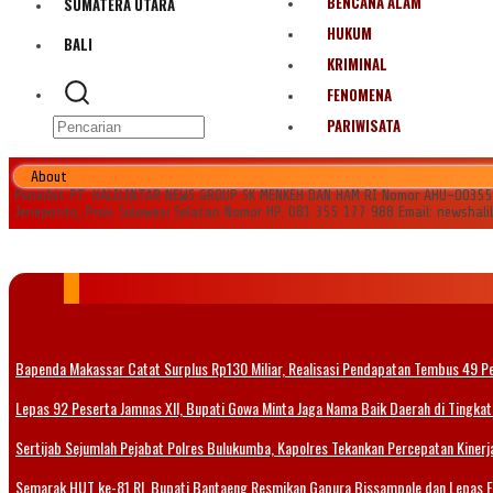
BENCANA ALAM
SUMATERA UTARA
HUKUM
BALI
KRIMINAL
FENOMENA
PARIWISATA
About
Penerbit PT. HALILINTAR NEWS GROUP SK MENKEH DAN HAM RI Nomor AHU-0035545.
Jeneponto, Prov. Sulawesi Selatan Nomor HP. 081 355 177 988 Email: newshal
Bapenda Makassar Catat Surplus Rp130 Miliar, Realisasi Pendapatan Tembus 49 P
Lepas 92 Peserta Jamnas XII, Bupati Gowa Minta Jaga Nama Baik Daerah di Tingkat
Sertijab Sejumlah Pejabat Polres Bulukumba, Kapolres Tekankan Percepatan Kinerja
Semarak HUT ke-81 RI, Bupati Bantaeng Resmikan Gapura Bissampole dan Lepas 