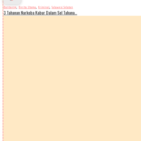
,
,
,
Bantaeng
Berita Utama
Kriminal
Sulawesi Selatan
3 Tahanan Narkoba Kabur Dalam Sel Tahana…