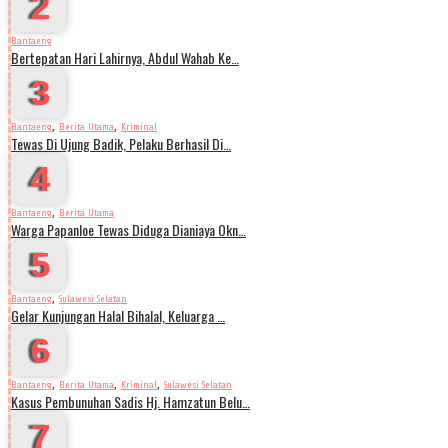
2
Bantaeng
Bertepatan Hari Lahirnya, Abdul Wahab Ke…
3
,
,
Bantaeng
Berita Utama
Kriminal
Tewas Di Ujung Badik, Pelaku Berhasil Di…
4
,
Bantaeng
Berita Utama
Warga Papanloe Tewas Diduga Dianiaya Okn…
5
,
Bantaeng
Sulawesi Selatan
Gelar Kunjungan Halal Bihalal, Keluarga …
6
,
,
,
Bantaeng
Berita Utama
Kriminal
Sulawesi Selatan
Kasus Pembunuhan Sadis Hj. Hamzatun Belu…
7