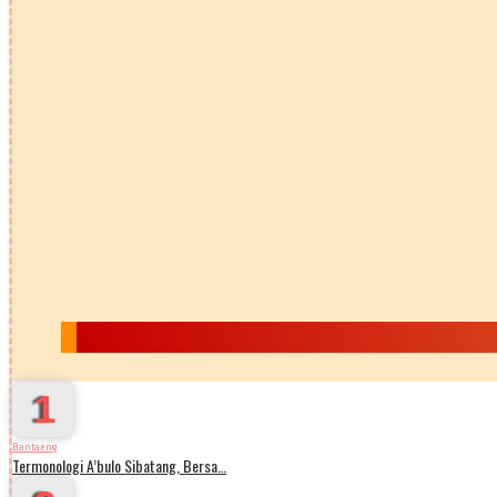
1
Bantaeng
Termonologi A’bulo Sibatang, Bersa…