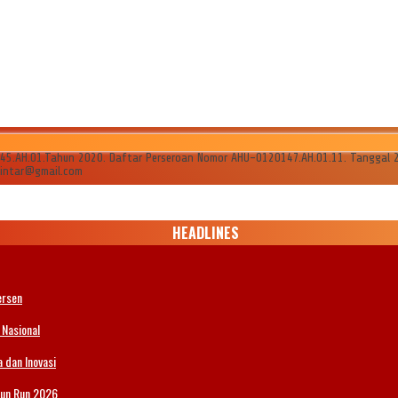
AH.01.Tahun 2020. Daftar Perseroan Nomor AHU-0120147.AH.01.11. Tanggal 24 Ju
ilintar@gmail.com
HEADLINES
ersen
 Nasional
 dan Inovasi
Fun Run 2026