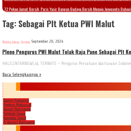
72 Pekan Jumat Bersih, Paris Yasir Bangun Budaya Bersih Menuju Jeneponto Bahag
Tag:
Sebagai Plt Ketua PWI Malut
,
September 20, 2024
Maluku Utara
Ternate
Pleno Pengurus PWI Malut Tolak Raja Pane Sebagai Plt K
HALILINTARNEWS.id, TERNATE – Pengurus Persatuan Wartawan Indones
Baca Selengkapnya »
Danny Pomanto
Pemkot Makassar
Bupati Bantaeng
Pemkab Gowa
Kapolda Sulsel
Pj Bupati Bantaeng