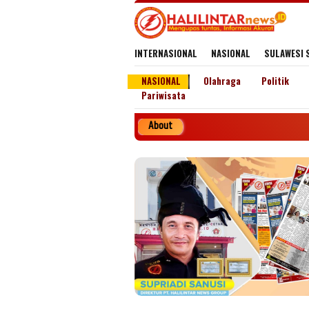
Loncat
ke
konten
INTERNASIONAL
NASIONAL
SULAWESI 
NASIONAL
Olahraga
Politik
Pariwisata
About
Penerbi