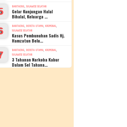
,
BANTAENG
SULAWESI SELATAN
5
Gelar Kunjungan Halal
Bihalal, Keluarga …
,
,
,
BANTAENG
BERITA UTAMA
KRIMINAL
6
SULAWESI SELATAN
Kasus Pembunuhan Sadis Hj.
Hamzatun Belu…
,
,
,
BANTAENG
BERITA UTAMA
KRIMINAL
7
SULAWESI SELATAN
3 Tahanan Narkoba Kabur
Dalam Sel Tahana…