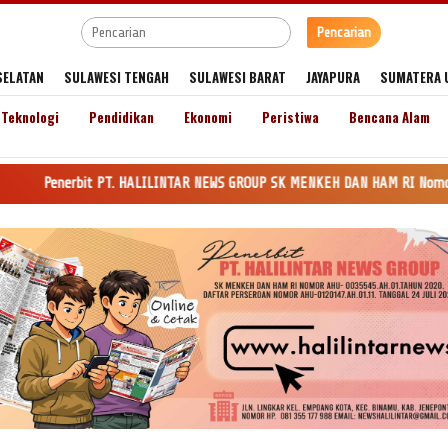
Pencarian
SELATAN
SULAWESI TENGAH
SULAWESI BARAT
JAYAPURA
SUMATERA 
Teknologi
Pendidikan
Ekonomi
Peristiwa
Bencana Alam
t PT. HALILINTAR NEWS GROUP SK MENKEH DAN HAM RI Nomor AHU-0035545.AH.01