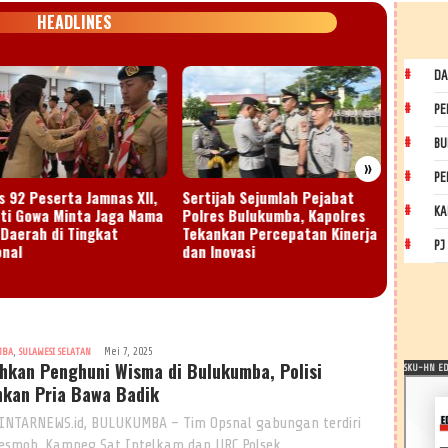
HEADLINES
DA
PE
BU
»
PE
s 92 Peserta Jamnas XII,
Sertijab Sejumlah Pejabat
Semarak
ti Gowa Minta Jaga Nama
Polres Bulukumba, Kapolres
Bantae
KA
 Daerah di Tingkat
Tekankan Percepatan Kinerja
Bissamp
PJ
onal
dan Inovasi
Run 20
,
Mei 7, 2025
MBA
SULAWESI SELATAN
hkan Penghuni Wisma di Bulukumba, Polisi
SKU-HN EDI
kan Pria Bawa Badik
INTARNEWS.id, BULUKUMBA – Tim Opsnal gabungan terdiri
Resmob, Kamneg Sat Intelkam dan URC Polsek