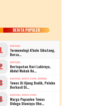
BERITA POPULER
BANTAENG
1
Termonologi A’bulo Sibatang,
Bersa…
BANTAENG
2
Bertepatan Hari Lahirnya,
Abdul Wahab Ke…
,
,
BANTAENG
BERITA UTAMA
KRIMINAL
3
Tewas Di Ujung Badik, Pelaku
Berhasil Di…
,
BANTAENG
BERITA UTAMA
4
Warga Papanloe Tewas
Diduga Dianiaya Okn…