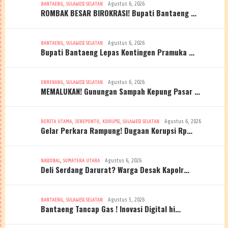
,
Agustus 6, 2026
BANTAENG
SULAWESI SELATAN
ROMBAK BESAR BIROKRASI! Bupati Bantaeng …
,
Agustus 6, 2026
BANTAENG
SULAWESI SELATAN
Bupati Bantaeng Lepas Kontingen Pramuka …
,
Agustus 6, 2026
ENREKANG
SULAWESI SELATAN
MEMALUKAN! Gunungan Sampah Kepung Pasar …
,
,
,
Agustus 6, 2026
BERITA UTAMA
JENEPONTO
KORUPSI
SULAWESI SELATAN
Gelar Perkara Rampung! Dugaan Korupsi Rp…
,
Agustus 6, 2026
NASIONAL
SUMATERA UTARA
Deli Serdang Darurat? Warga Desak Kapolr…
,
Agustus 5, 2026
BANTAENG
SULAWESI SELATAN
Bantaeng Tancap Gas ! Inovasi Digital hi…