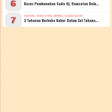
6
Kasus Pembunuhan Sadis Hj. Hamzatun Belu…
,
,
,
BANTAENG
BERITA UTAMA
KRIMINAL
SULAWESI SELATAN
7
3 Tahanan Narkoba Kabur Dalam Sel Tahana…