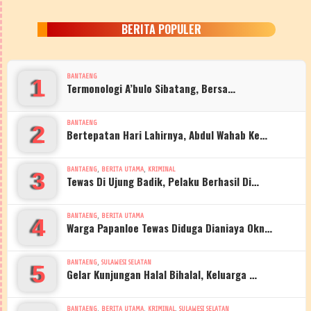
BERITA POPULER
BANTAENG
1
Termonologi A’bulo Sibatang, Bersa…
BANTAENG
2
Bertepatan Hari Lahirnya, Abdul Wahab Ke…
,
,
BANTAENG
BERITA UTAMA
KRIMINAL
3
Tewas Di Ujung Badik, Pelaku Berhasil Di…
,
BANTAENG
BERITA UTAMA
4
Warga Papanloe Tewas Diduga Dianiaya Okn…
,
BANTAENG
SULAWESI SELATAN
5
Gelar Kunjungan Halal Bihalal, Keluarga …
,
,
,
BANTAENG
BERITA UTAMA
KRIMINAL
SULAWESI SELATAN