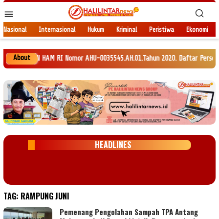
Loncat
Menu
ke
Mobile
konten
Nasional
Internasional
Hukum
Kriminal
Peristiwa
Ekonomi
About
 DAN HAM RI Nomor AHU-0035545.AH.01.Tahun 2020. Daftar Perseroan Nomor 
HEADLINES
TAG:
RAMPUNG JUNI
Pemenang Pengolahan Sampah TPA Antang